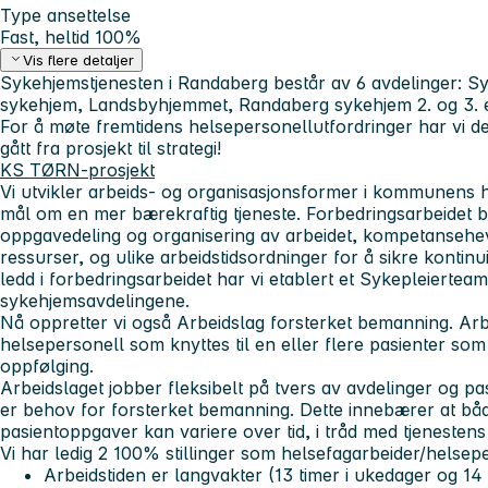
Type ansettelse
Fast, heltid 100%
Vis flere detaljer
Sykehjemstjenesten i Randaberg består av 6 avdelinger: S
sykehjem, Landsbyhjemmet, Randaberg sykehjem 2. og 3. e
For å møte fremtidens helsepersonellutfordringer har vi de
gått fra prosjekt til strategi!
KS TØRN-prosjekt
Vi utvikler arbeids- og organisasjonsformer i kommunens 
mål om en mer bærekraftig tjeneste. Forbedringsarbeidet 
oppgavedeling og organisering av arbeidet, kompetansehevin
ressurser, og ulike arbeidstidsordninger for å sikre kontinui
ledd i forbedringsarbeidet har vi etablert et Sykepleiertea
sykehjemsavdelingene.
Nå oppretter vi også Arbeidslag forsterket bemanning. Arb
helsepersonell som knyttes til en eller flere pasienter so
oppfølging.
Arbeidslaget jobber fleksibelt på tvers av avdelinger og pas
er behov for forsterket bemanning. Dette innebærer at bå
pasientoppgaver kan variere over tid, i tråd med tjenesten
Vi har ledig 2 100% stillinger som helsefagarbeider/helsepe
A
rbeidstiden er langvakter (13 timer i ukedager og 14 