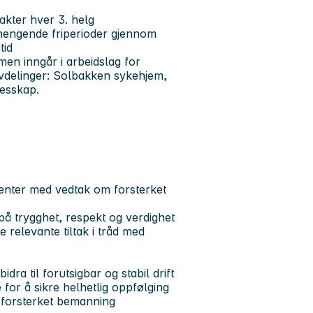
akter hver 3. helg
engende friperioder gjennom
tid
 men inngår i arbeidslag for
avdelinger: Solbakken sykehjem,
lesskap.
asienter med vedtak om forsterket
å trygghet, respekt og verdighet
relevante tiltak i tråd med
dra til forutsigbar og stabil drift
for å sikre helhetlig oppfølging
r forsterket bemanning