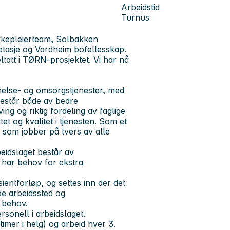
Arbeidstid
Turnus
ykepleierteam, Solbakken
tasje og Vardheim bofellesskap.
ltatt i TØRN-prosjektet. Vi har nå
helse- og omsorgstjenester, med
består både av bedre
g og riktig fordeling av faglige
tet og kvalitet i tjenesten. Som et
m som jobber på tvers av alle
eidslaget består av
m har behov for ekstra
ientforløp, og settes inn der det
de arbeidssted og
s behov.
rsonell i arbeidslaget.
timer i helg) og arbeid hver 3.