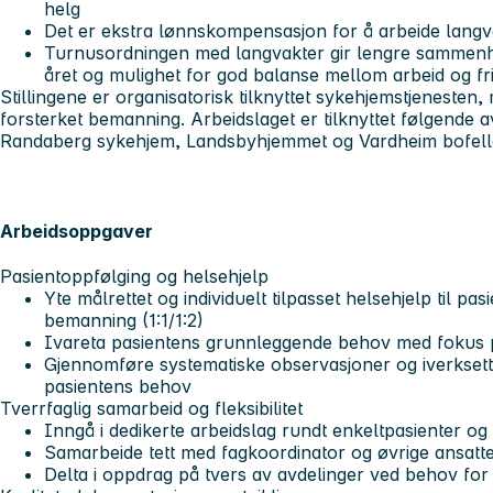
helg
Det er ekstra lønnskompensasjon for å arbeide langv
Turnusordningen med langvakter gir lengre sammenh
året og mulighet for god balanse mellom arbeid og fri
Stillingene er organisatorisk tilknyttet sykehjemstjenesten,
forsterket bemanning. Arbeidslaget er tilknyttet følgende 
Randaberg sykehjem, Landsbyhjemmet og Vardheim bofel
Arbeidsoppgaver
Pasientoppfølging og helsehjelp
Yte målrettet og individuelt tilpasset helsehjelp til p
bemanning (1:1/1:2)
Ivareta pasientens grunnleggende behov med fokus p
Gjennomføre systematiske observasjoner og iverksette 
pasientens behov
Tverrfaglig samarbeid og fleksibilitet
Inngå i dedikerte arbeidslag rundt enkeltpasienter og bi
Samarbeide tett med fagkoordinator og øvrige ansatte 
Delta i oppdrag på tvers av avdelinger ved behov fo