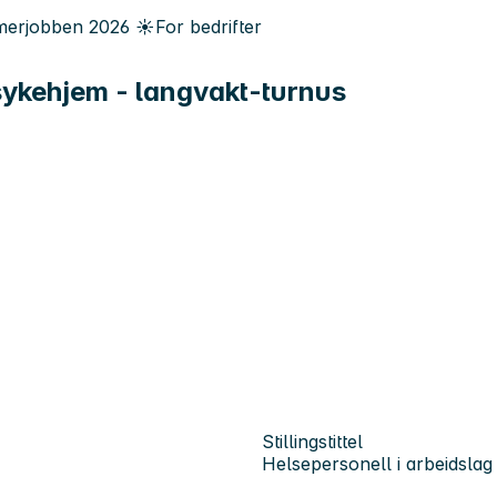
erjobben
2026
☀️
For bedrifter
 sykehjem - langvakt-turnus
Stillingstittel
Helsepersonell i arbeidslag