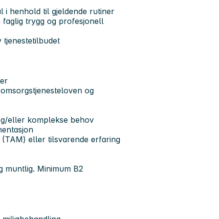
i henhold til gjeldende rutiner
faglig trygg og profesjonell
v tjenestetilbudet
der
 omsorgstjenesteloven og
 og/eller komplekse behov
mentasjon
(TAM) eller tilsvarende erfaring
r
og muntlig. Minimum B2
 miljøbehandling