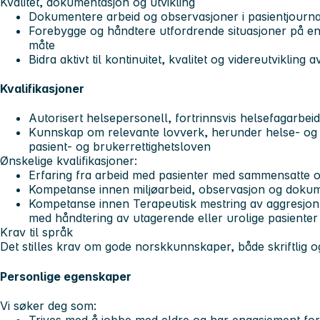
Kvalitet, dokumentasjon og utvikling
Dokumentere arbeid og observasjoner i pasientjournal 
Forebygge og håndtere utfordrende situasjoner på en 
måte
Bidra aktivt til kontinuitet, kvalitet og videreutvikling a
Kvalifikasjoner
Autorisert helsepersonell, fortrinnsvis helsefagarbei
Kunnskap om relevante lovverk, herunder helse- og
pasient- og brukerrettighetsloven
Ønskelige kvalifikasjoner:
Erfaring fra arbeid med pasienter med sammensatte
Kompetanse innen miljøarbeid, observasjon og doku
Kompetanse innen Terapeutisk mestring av aggresjon 
med håndtering av utagerende eller urolige pasiente
Krav til språk
Det stilles krav om gode norskkunnskaper, både skriftlig 
Personlige egenskaper
Vi søker deg som:
Trives med å jobbe med eldre og har engasjement for