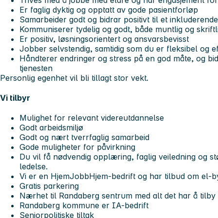
Er faglig dyktig og opptatt av gode pasientforløp
Samarbeider godt og bidrar positivt til et inkluderende
Kommuniserer tydelig og godt, både muntlig og skriftl
Er positiv, løsningsorientert og ansvarsbevisst
Jobber selvstendig, samtidig som du er fleksibel og ef
Håndterer endringer og stress på en god måte, og bidrar 
tjenesten
Personlig egenhet vil bli tillagt stor vekt.
Vi tilbyr
Mulighet for relevant videreutdannelse
Godt arbeidsmiljø
Godt og nært tverrfaglig samarbeid
Gode muligheter for påvirkning
Du vil få nødvendig opplæring, faglig veiledning og st
ledelse.
Vi er en HjemJobbHjem-bedrift og har tilbud om el-b
Gratis parkering
Nærhet til Randaberg sentrum med alt det har å tilby
Randaberg kommune er IA-bedrift
Seniorpolitiske tiltak