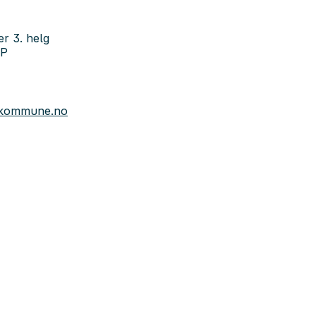
r
r 3. helg
LP
.kommune.no