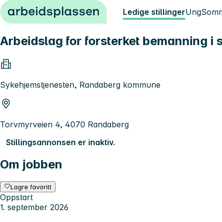
Hopp til innhold
Ledige stillinger
Ung
Somm
Arbeidslag for forsterket bemanning i
Sykehjemstjenesten, Randaberg kommune
Torvmyrveien 4, 4070 Randaberg
Stillingsannonsen er inaktiv.
Om jobben
Lagre favoritt
Oppstart
1. september 2026