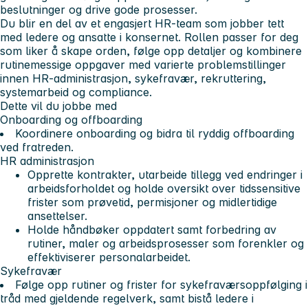
beslutninger og drive gode prosesser.
Du blir en del av et engasjert HR-team som jobber tett
med ledere og ansatte i konsernet. Rollen passer for deg
som liker å skape orden, følge opp detaljer og kombinere
rutinemessige oppgaver med varierte problemstillinger
innen HR-administrasjon, sykefravær, rekruttering,
systemarbeid og compliance.
Dette vil du jobbe med
Onboarding og offboarding
Koordinere onboarding og bidra til ryddig offboarding
ved fratreden.
HR administrasjon
Opprette kontrakter, utarbeide tillegg ved endringer i
arbeidsforholdet og holde oversikt over tidssensitive
frister som prøvetid, permisjoner og midlertidige
ansettelser.
Holde håndbøker oppdatert samt forbedring av
rutiner, maler og arbeidsprosesser som forenkler og
effektiviserer personalarbeidet.
Sykefravær
Følge opp rutiner og frister for sykefraværsoppfølging i
tråd med gjeldende regelverk, samt bistå ledere i