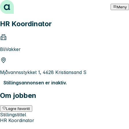
Hopp til innhold
Meny
HR Koordinator
BliVakker
Mjåvannsstykket 1, 4628 Kristiansand S
Stillingsannonsen er inaktiv.
Om jobben
Lagre favoritt
Stillingstittel
HR Koordinator