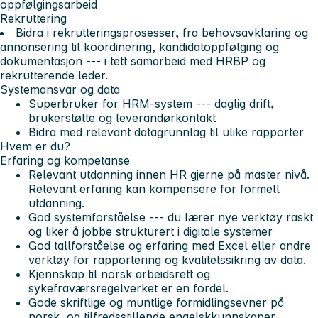
oppfølgingsarbeid
Rekruttering
Bidra i rekrutteringsprosesser, fra behovsavklaring og
annonsering til koordinering, kandidatoppfølging og
dokumentasjon --- i tett samarbeid med HRBP og
rekrutterende leder.
Systemansvar og data
Superbruker for HRM-system --- daglig drift,
brukerstøtte og leverandørkontakt
Bidra med relevant datagrunnlag til ulike rapporter
Hvem er du?
Erfaring og kompetanse
Relevant utdanning innen HR gjerne på master nivå.
Relevant erfaring kan kompensere for formell
utdanning.
God systemforståelse --- du lærer nye verktøy raskt
og liker å jobbe strukturert i digitale systemer
God tallforståelse og erfaring med Excel eller andre
verktøy for rapportering og kvalitetssikring av data.
Kjennskap til norsk arbeidsrett og
sykefraværsregelverket er en fordel.
Gode skriftlige og muntlige formidlingsevner på
norsk, og tilfredsstillende engelskkunnskaper.