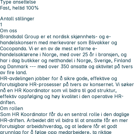
Type ansettelse
Fast, heltid 100%
Antall stillinger
1
Om oss
Brandsdal Group er et nordisk skjønnhets- og e-
handelskonsern med merkevarer som Blivakker og
Cocopanda. Vi er en av de mest erfarne e-
handelsaktørene i Norge, med over 25 år i bransjen, og
har i dag butikker og netthandel i Norge, Sverige, Finland
og Danmark --- med over 350 ansatte og aktivitet på tvers
av fire land.
HR-avdelingen jobber for å sikre gode, effektive og
forutsigbare HR-prosesser på tvers av konsernet. Vi søker
nå en HR Koordinator som vil bidra til god struktur,
effektiv oppfølging og høy kvalitet i den operative HR-
driften.
Om rollen
Som HR Koordinator får du en sentral rolle i den daglige
HR-driften. Arbeidet ditt vil bidra til at ansatte får en mer
forutsigbar arbeidshverdag, og at ledere får et godt
grunnlag for å følge opp medarbeidere, ta riktige