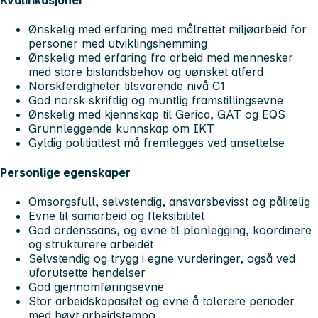
Kvalifikasjoner
Ønskelig med erfaring med målrettet miljøarbeid for
personer med utviklingshemming
Ønskelig med erfaring fra arbeid med mennesker
med store bistandsbehov og uønsket atferd
Norskferdigheter tilsvarende nivå C1
God norsk skriftlig og muntlig framstillingsevne
Ønskelig med kjennskap til Gerica, GAT og EQS
Grunnleggende kunnskap om IKT
Gyldig politiattest må fremlegges ved ansettelse
Personlige egenskaper
Omsorgsfull, selvstendig, ansvarsbevisst og pålitelig
Evne til samarbeid og fleksibilitet
God ordenssans, og evne til planlegging, koordinere
og strukturere arbeidet
Selvstendig og trygg i egne vurderinger, også ved
uforutsette hendelser
God gjennomføringsevne
Stor arbeidskapasitet og evne å tolerere perioder
med høyt arbeidstempo