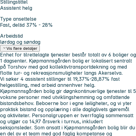
Stillingstittel
Assistent helg
Type ansettelse
Fast, deltid 37% - 28%
Arbeidstid
lørdag og søndag
Vis flere detaljer
Enhet for tilrettelagte tjenester består totalt av 6 boliger og
1 dagsenter. Kjøpmannsgården bolig er lokalisert sentralt
på Torshov med god kollektivtransportdekning og med
flotte tur- og rekreasjonsmuligheter langs Akerselva.
Vi søker 4 assistent stillinger til 19,37%-28,87% fast
helgestilling, med arbeid annenhver helg.
Kjøpmannsgården bolig gir døgnkontinuerlige tjenester til 5
voksne personer med utviklingshemming og omfattende
bistandsbehov. Beboerne bor i egne leiligheter, og vi yter
praktisk bistand og opplæring i alle dagliglivets gjøremål
og aktiviteter. Personalgruppen er tverrfaglig sammensatt
og utgjør ca 14,97 årsverk i turnus, inkludert
seksjonsleder. Som ansatt i Kjøpmannsgården bolig blir du
en del av et team med god faglig kompetanse og