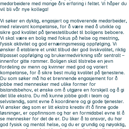
medarbeidere med mange års erfaring i feltet. Vi håper du
vil bli vår nye kollega!
Vi søker en dyktig, engasjert og motiverende medarbeider,
med relevant kompetanse, for å være med å utvikle og
sikre god kvalitet på tjenestetilbudet til boligens beboere.
Vi skal være en bolig med fokus på helse og mestring,
fysisk aktivitet og god ernæringsmessig oppfølging. Vi
ønsker å etablere et unikt tilbud der god livskvalitet, riktig
tilpasset oppfølging og brukermedvirkning står sentralt –
innenfor gitte rammer. Boligen skal tilstrebe en jevn
fordeling av menn og kvinner med god og variert
kompetanse, for å sikre best mulig kvalitet på tjenestene.
Du som søker må ha et brennende engasjement for å
jobbe med mennesker med ulike former for
bistandsbehov, et ønske om å utgjøre en forskjell og å gi
det lille ekstra. Du må kunne jobbe godt i team og
selvstendig, samt evne å koordinere og gi gode tjenester.
Vi ønsker deg som er litt ekstra kreativ ift å finne gode
løsninger, er oppfinnsom og har en formidabel evne til å
se mennesker for det de er. Du liker å ta ansvar, du har
god fysisk og mental helse, og du er grundig og nøyaktig,