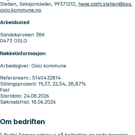
Sletten, Seksjonsleder, 99371212,
hege.stahl.sletten@bsa.
oslo.kommune.no
Arbeidssted
Sandakerveien 38K
0473 OSLO
Nøkkelinformasjon:
Arbeidsgiver: Oslo kommune
Referansenr.: 5140432814
Stillingsprosent: 19,37, 22,54, 28,87%
Fast
Startdato: 24.08.2026
Søknadsfrist: 18.06.2026
Om bedriften
I Bydel Sagene satser vi på helhetlige og gode tjenester,