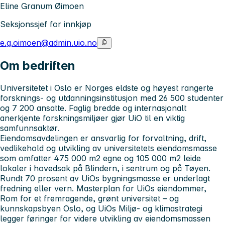
Eline Granum Øimoen
Seksjonssjef for innkjøp
e.g.oimoen@admin.uio.no
Om bedriften
Universitetet i Oslo
er Norges eldste og høyest rangerte
forsknings- og utdanningsinstitusjon med 26 500 studenter
og 7 200 ansatte. Faglig bredde og internasjonalt
anerkjente forskningsmiljøer gjør UiO til en viktig
samfunnsaktør.
Eiendomsavdelingen
er ansvarlig for forvaltning, drift,
vedlikehold og utvikling av universitetets eiendomsmasse
som omfatter 475 000 m2 egne og 105 000 m2 leide
lokaler i hovedsak på Blindern, i sentrum og på Tøyen.
Rundt 70 prosent av UiOs bygningsmasse er underlagt
fredning eller vern. Masterplan for UiOs eiendommer,
Rom for et fremragende, grønt universitet – og
kunnskapsbyen Oslo, og UiOs Miljø- og klimastrategi
legger føringer for videre utvikling av eiendomsmassen