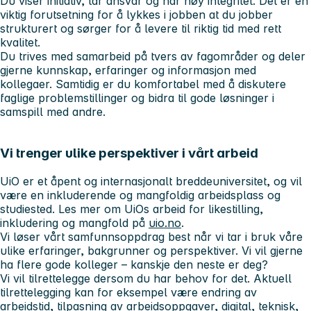
Du viser initiativ, tar ansvar og har høy integritet. Det er en
viktig forutsetning for å lykkes i jobben at du jobber
strukturert og sørger for å levere til riktig tid med rett
kvalitet.
Du trives med samarbeid på tvers av fagområder og deler
gjerne kunnskap, erfaringer og informasjon med
kollegaer. Samtidig er du komfortabel med å diskutere
faglige problemstillinger og bidra til gode løsninger i
samspill med andre.
Vi trenger ulike perspektiver i vårt arbeid
UiO er et åpent og internasjonalt breddeuniversitet, og vil
være en inkluderende og mangfoldig arbeidsplass og
studiested. Les mer om UiOs arbeid for likestilling,
inkludering og mangfold på
uio.no
.
Vi løser vårt samfunnsoppdrag best når vi tar i bruk våre
ulike erfaringer, bakgrunner og perspektiver. Vi vil gjerne
ha flere gode kolleger – kanskje den neste er deg?
Vi vil tilrettelegge dersom du har behov for det. Aktuell
tilrettelegging kan for eksempel være endring av
arbeidstid, tilpasning av arbeidsoppgaver, digital, teknisk,