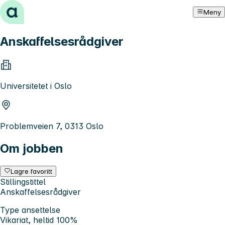
Hopp til innhold
Meny
Anskaffelsesrådgiver
Universitetet i Oslo
Problemveien 7, 0313 Oslo
Om jobben
Lagre favoritt
Stillingstittel
Anskaffelsesrådgiver
Type ansettelse
Vikariat, heltid 100%