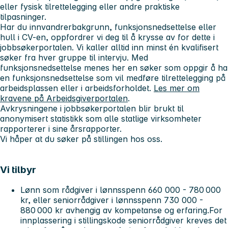
eller fysisk tilrettelegging eller andre praktiske
tilpasninger.
Har du innvandrerbakgrunn, funksjonsnedsettelse eller
hull i CV-en, oppfordrer vi deg til å krysse av for dette i
jobbsøkerportalen. Vi kaller alltid inn minst én kvalifisert
søker fra hver gruppe til intervju. Med
funksjonsnedsettelse menes her en søker som oppgir å ha
en funksjonsnedsettelse som vil medføre tilrettelegging på
arbeidsplassen eller i arbeidsforholdet.
Les mer om
kravene på Arbeidsgiverportalen
.
Avkrysningene i jobbsøkerportalen blir brukt til
anonymisert statistikk som alle statlige virksomheter
rapporterer i sine årsrapporter.
Vi håper at du søker på stillingen hos oss.
Vi tilbyr
Lønn som rådgiver i lønnsspenn 660 000 - 780 000
kr, eller seniorrådgiver i lønnsspenn 730 000 -
880 000 kr avhengig av kompetanse og erfaring.For
innplassering i stillingskode seniorrådgiver kreves det