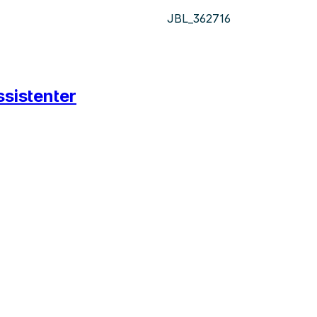
JBL_362716
ssistenter