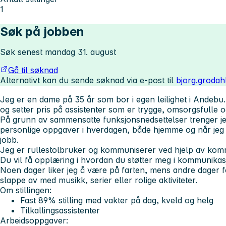
1
Søk på jobben
Søk senest mandag 31. august
Gå til søknad
Alternativt kan du sende søknad via e-post til
bjorg.grodah
Jeg er en dame på 35 år som bor i egen leilighet i Andebu. 
og setter pris på assistenter som er trygge, omsorgsfulle o
På grunn av sammensatte funksjonsnedsettelser trenger jeg 
personlige oppgaver i hverdagen, både hjemme og når jeg er 
jobb.
Jeg er rullestolbruker og kommuniserer ved hjelp av komm
Du vil få opplæring i hvordan du støtter meg i kommunikas
Noen dager liker jeg å være på farten, mens andre dager 
slappe av med musikk, serier eller rolige aktiviteter.
Om stillingen:
Fast 89% stilling med vakter på dag, kveld og helg
Tilkallingsassistenter
Arbeidsoppgaver: