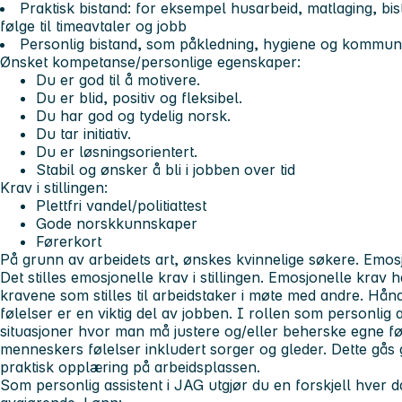
Praktisk bistand: for eksempel husarbeid, matlaging, bist
følge til timeavtaler og jobb
Personlig bistand, som påkledning, hygiene og kommun
Ønsket kompetanse/personlige egenskaper:
Du er god til å motivere.
Du er blid, positiv og fleksibel.
Du har god og tydelig norsk.
Du tar initiativ.
Du er løsningsorientert.
Stabil og ønsker å bli i jobben over tid
Krav i stillingen:
Plettfri vandel/politiattest
Gode norskkunnskaper
Førerkort
På grunn av arbeidets art, ønskes kvinnelige søkere.
Emosj
Det stilles emosjonelle krav i stillingen. Emosjonelle krav
kravene som stilles til arbeidstaker i møte med andre. Hån
følelser er en viktig del av jobben. I rollen som personli
situasjoner hvor man må justere og/eller beherske egne fø
menneskers følelser inkludert sorger og gleder. Dette gås
praktisk opplæring på arbeidsplassen.
Som personlig assistent i JAG utgjør du en forskjell hver d