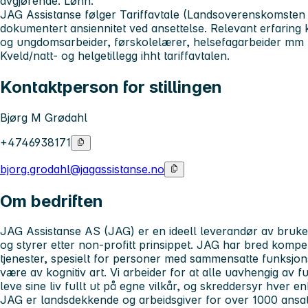
avgjørende.
Lønn:
JAG Assistanse følger Tariffavtale (Landsoverenskomsten 
dokumentert ansiennitet ved ansettelse. Relevant erfaring
og ungdomsarbeider, førskolelærer, helsefagarbeider mm
Kveld/natt- og helgetillegg ihht tariffavtalen.
Kontaktperson for stillingen
Bjørg M Grødahl
+4746938171
bjorg.grodahl@jagassistanse.no
Om bedriften
JAG Assistanse AS (JAG) er en ideell leverandør av bruker
og styrer etter non-profitt prinsippet. JAG har bred komp
tjenester, spesielt for personer med sammensatte funksjon
være av kognitiv art. Vi arbeider for at alle uavhengig av 
leve sine liv fullt ut på egne vilkår, og skreddersyr hver e
JAG er landsdekkende og arbeidsgiver for over 1000 ansatt