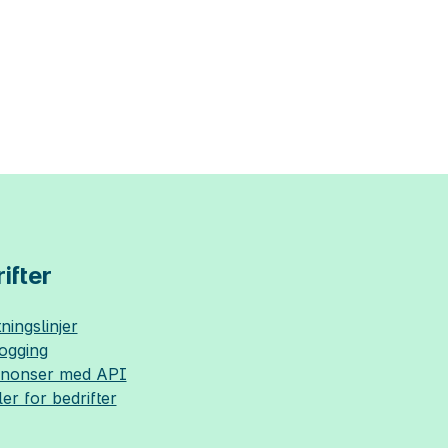
ifter
ningslinjer
logging
nnonser med API
ler for bedrifter