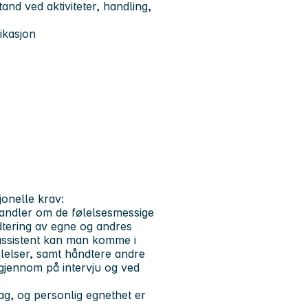
and ved aktiviteter, handling,
ikasjon
onelle krav:
 handler om de følelsesmessige
dtering av egne og andres
g assistent kan man komme i
lelser, samt håndtere andre
 gjennom på intervju og ved
ag, og personlig egnethet er