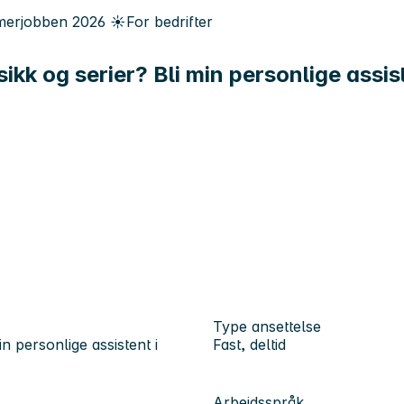
erjobben
2026
☀️
For bedrifter
sikk og serier? Bli min personlige assis
Type ansettelse
n personlige assistent i
Fast, deltid
Arbeidsspråk