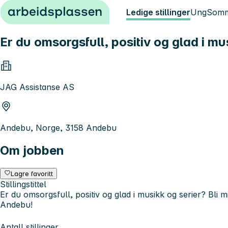
Hopp til innhold
Ledige stillinger
Ung
Somm
Er du omsorgsfull, positiv og glad i mu
JAG Assistanse AS
Andebu, Norge, 3158 Andebu
Om jobben
Lagre favoritt
Stillingstittel
Er du omsorgsfull, positiv og glad i musikk og serier? Bli mi
Andebu!
Antall stillinger