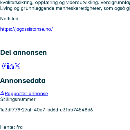
kvalitetssikring, opplæring og videreutvikling. Verdigrunn
Living og grunnleggende menneskerettigheter, som også gj
Nettsted
https://jagassistanse.no/
Del annonsen
Annonsedata
Rapporter annonse
Stillingsnummer
1e3df779-27af-40e7-bd6d-c3fbb74548d6
Hentet fra