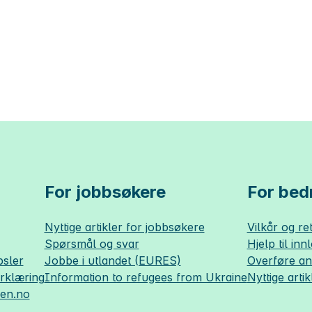
For jobbsøkere
For bedr
Nyttige artikler for jobbsøkere
Vilkår og ret
Spørsmål og svar
Hjelp til inn
sler
Jobbe i utlandet (EURES)
Overføre a
erklæring
Information to refugees from Ukraine
Nyttige artik
sen.no