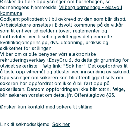
Ønsker du flere opplysninger om barnehagen, se
barnehagens hjemmeside:
Vilberg barnehage - eidsvoll
kommune
Godkjent politiattest vil bli avkrevd av den som blir tilsatt.
Arbeidstakere ansettes i Eidsvoll kommune på de vilkår
som til enhver tid gjelder i lover, reglementer og
tariffavtaler. Ved tilsetting vektlegges det generelle
kvalifikasjonsprinsipp, dvs. utdanning, praksis og
skikkethet for stillingen.
Vi ber om at alle benytter vårt elektroniske
rekrutteringsverktøy (EasyCruit), da dette gir grunnlag for
utvidet søkerliste - følg link: "Søk her". Det oppfordres til
å laste opp vitnemål og attester ved innsending av søknad.
Opplysninger om søkeren kan bli offentliggjort selv om
søkeren har oppfordret om ikke å bli ført opp på
søkerlisten. Dersom oppfordringen ikke blir tatt til følge,
blir søkeren varslet om dette, jfr. Offentleglova §25.
Ønsker kun kontakt med søkere til stilling.
Link til søknadsskjema:
Søk her