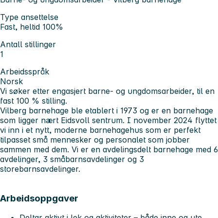
Type ansettelse
Fast, heltid 100%
Antall stillinger
1
Arbeidsspråk
Norsk
Vi søker etter engasjert barne- og ungdomsarbeider, til en
fast 100 % stilling.
Vilberg barnehage ble etablert i 1973 og er en barnehage
som ligger nært Eidsvoll sentrum. I november 2024 flyttet
vi inn i et nytt, moderne barnehagehus som er perfekt
tilpasset små mennesker og personalet som jobber
sammen med dem. Vi er en avdelingsdelt barnehage med 6
avdelinger, 3 småbarnsavdelinger og 3
storebarnsavdelinger.
Arbeidsoppgaver
Deltar aktivt i lek og aktiviteter – både inne og ute