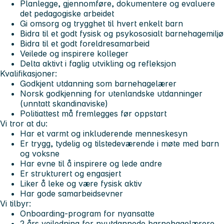
Planlegge, gjennomføre, dokumentere og evaluere
det pedagogiske arbeidet
Gi omsorg og trygghet til hvert enkelt barn
Bidra til et godt fysisk og psykososialt barnehagemiljø
Bidra til et godt foreldresamarbeid
Veilede og inspirere kolleger
Delta aktivt i faglig utvikling og refleksjon
Kvalifikasjoner:
Godkjent utdanning som barnehagelærer
Norsk godkjenning for utenlandske utdanninger
(unntatt skandinaviske)
Politiattest må fremlegges før oppstart
Vi tror at du:
Har et varmt og inkluderende menneskesyn
Er trygg, tydelig og tilstedeværende i møte med barn
og voksne
Har evne til å inspirere og lede andre
Er strukturert og engasjert
Liker å leke og være fysisk aktiv
Har gode samarbeidsevner
Vi tilbyr:
Onboarding-program for nyansatte
2 års veiledning for nyutdannede barnehagelærere