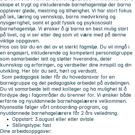
skape et trygt og inkluderende barnehagemiljø der barna
opplever glede, mestring og tilhørighet. Vi har stort fokus
på lek, læring og vennskap, barns medvirkning og
nysgjerrighet, samt et godt fysisk og psykososialt
barnehagemiljø. Vi ønsker å gi barna en best mulig start
på livet, og vi ser etter deg som vil være med på denne
viktige oppgaven.
Hos oss blir du en del av et sterkt fagmiljø. Du vil inngå i
en engasjert, inkluderende og kompetent personalgruppe
som samarbeider tett og støtter hverandre, deler
kunnskap og erfaringer, og verdsetter dine innspill og din
utvikling. Her blir du sett, hørt og verdsatt.
Som pedagogisk leder får du hovedansvar for en
barnegruppe og det pedagogiske arbeidet på avdelingen.
Du vil samarbeide tett med kolleger og ha mulighet til å
fordype deg i fagområder du brenner for. Vi ønsker både
erfarne og nyutdannede barnehagelærere velkommen.
Nyansatte følger vårt onboarding-program, og
nyutdannede barnehagelærere får 2 års veiledning.
Oppstart: 3.august eller etter avtale
Stillingstype: fast
Dine arbeidsoppgaver: