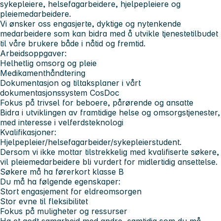
sykepleiere, helsefagarbeidere, hjelpepleiere og
pleiemedarbeidere.
Vi ønsker oss engasjerte, dyktige og nytenkende
medarbeidere som kan bidra med å utvikle tjenestetilbudet
til våre brukere både i nåtid og fremtid.
Arbeidsoppgaver:
Helhetlig omsorg og pleie
Medikamenthåndtering
Dokumentasjon og tiltaksplaner i vårt
dokumentasjonssystem CosDoc
Fokus på trivsel for beboere, pårørende og ansatte
Bidra i utviklingen av framtidige helse og omsorgstjenester,
med interesse i velferdsteknologi
Kvalifikasjoner:
Hjelpepleier/helsefagarbeider/sykepleierstudent.
Dersom vi ikke mottar tilstrekkelig med kvalifiserte søkere,
vil pleiemedarbeidere bli vurdert for midlertidig ansettelse.
Søkere må ha førerkort klasse B
Du må ha følgende egenskaper:
Stort engasjement for eldreomsorgen
Stor evne til fleksibilitet
Fokus på muligheter og ressurser
Ha et godt samarbeid med andre, samtidig som du må