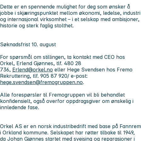
Dette er en spennende mulighet for deg som ønsker å
jobbe i skjæringspunktet mellom økonomi, ledelse, industri
og internasjonal virksomhet – i et selskap med ambisjoner,
historie og sterk faglig stolthet.
Søknadsfrist 10. august
For spørsmål om stillingen, ta kontakt med CEO hos
Orkel, Erlend Gjønnes, tlf. 480 28
736,
Erlend@orkel.no
eller Hege Svendsen hos Fremo
Rekruttering, tlf. 905 87 920/ e-post:
hege.svendsen@fremogruppen.no
.
Alle forespørsler til Fremogruppen vil bli behandlet
konfidensielt, også overfor oppdragsgiver om ønskelig i
innledende fase.
Orkel AS er en norsk industribedrift med base på Fannrem
i Orkland kommune. Selskapet har røtter tilbake til 1949,
da Johan Gjønnes startet med sveising og reparasjoner i