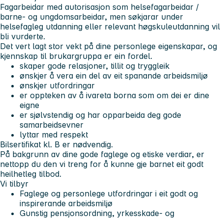
Fagarbeidar med autorisasjon som helsefagarbeidar /
barne- og ungdomsarbeidar, men søkjarar under
helsefagleg utdanning eller relevant høgskuleutdanning vil
bli vurderte.
Det vert lagt stor vekt på dine personlege eigenskapar, og
kjennskap til brukargruppa er ein fordel.
skaper gode relasjoner, tillit og tryggleik
ønskjer å vera ein del av eit spanande arbeidsmiljø
ønskjer utfordringar
er oppteken av å ivareta borna som om dei er dine
eigne
er sjølvstendig og har opparbeida deg gode
samarbeidsevner
lyttar med respekt
Bilsertifikat kl. B er nødvendig.
På bakgrunn av dine gode faglege og etiske verdiar, er
nettopp du den vi treng for å kunne gje barnet eit godt
heilhetleg tilbod.
Vi tilbyr
Faglege og personlege utfordringar i eit godt og
inspirerande arbeidsmiljø
Gunstig pensjonsordning, yrkesskade- og