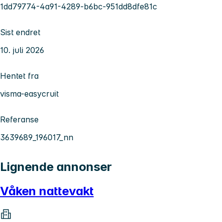
1dd79774-4a91-4289-b6bc-951dd8dfe81c
Sist endret
10. juli 2026
Hentet fra
visma-easycruit
Referanse
3639689_196017_nn
Lignende annonser
Våken nattevakt