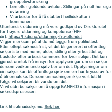
gruppelivsforsikring
Løn etter gjeldande avtalar. Stillingar på natt har eiga
avlønning
Vi arbeidar for å få etablert heiltidskultur i
kommunen
Utanlandsk utdanning må vere godkjend av Direktoratet
for høyere utdanning og kompetanse (HK-
dir):
https://hkdir.no/utdanning-fra-utlandet
Vi gjer merksam på at du må leggja fram politiattest.
Etter utløpt søknadsfrist, vil det bli generert ei offentleg
søkjarliste med namn, alder, stilling eller yrkestittel og
bustads- eller arbeidskommune for kvar søkjar. Det kan
gjerast unntak frå innsyn for opplysningar om ein søkjar
dersom vedkomande sjølv ber om det. Opplysningar om
ein søkjar kan bli offentlege sjølv om ein har kryssa av for
å bli unnateke. Dersom anmodningen ikkje vert tatt til
følgje vil søkjaren bli varsla om det.
Vi vil aldri be søkjar om å oppgi BANK-ID informasjon i
søknadsprosessen.
Link til søknadsskjema:
Søk her