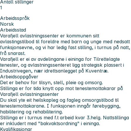
Antall stillinger
1
Arbeidsspråk
Norsk
Arbeidsstad
Varafjell avlastningssenter
er kommunen sitt
avlastingstilbod til foreldre med barn og unge med nedsatt
funksjonsevne, og vi har ledig fast stilling, i turnus på natt,
frå snarast.
Varafjell er ei av avdelingane i eininga for Tilrettelagte
tenester, og avlastningssenteret ligg strategisk plassert i
Industrivegen, nær idrettsanlegget på Kuventræ.
Arbeidsoppgåver
Det er behov for tilsyn, stell, pleie og omsorg.
Stillinga er for tida knytt opp mot tenestemottakarar på
Varafjell avlastningssenter
Du skal yte eit heilskapleg og fagleg omsorgstilbod til
tenestemottakarane. I funksjonen inngår førebygging,
habilitering og rehabilitering.
Stillinga er i turnus med f.t arbeid kvar 3.helg. Nattstillinga
er inkludert med "bakvaktsordning" i eininga.
Kvalifikasjonar