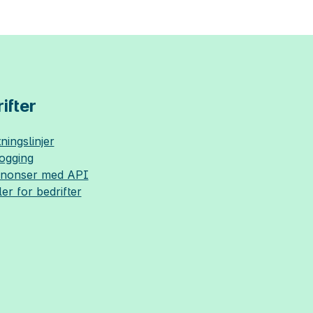
ifter
ningslinjer
logging
nnonser med API
ler for bedrifter