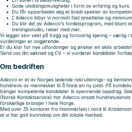
En variert arbeidshverdag.
Gode utviklingsmuligheter i form av erfaring og kurs.
Du får opparbeidet deg et bredt spekter av kompetan
I Adecco tilbyr vi normalt fast ansettelse og minimum 
Du blir del av Adecco’s fordelsprogram, med blant an
treningsstudio, reiser med mer.
Vi legger stor vekt på trygg og forsvarlig kjøring – særlig i 
vurderinger er avgjørende.
Er du klar for nye utfordringer og ønsker en aktiv arbeids
Send oss din søknad og CV – vi vurderer kandidater fortlø
Om bedriften
Adecco er et av Norges ledende rekrutterings- og bemanni
hundrevis av mennesker til å finne en ny jobb. På kundelist
trenger kompetente kandidater til spennende oppdrag. Sid
(Norsk Kontaktservice) har Adecco ansatt hundretusenvis
forskjellige bransjer i hele Norge.
Med over 35 kontorer fra Hammerfest i nord til Kristiansan
at vi har god kunnskap om ditt lokale marked.