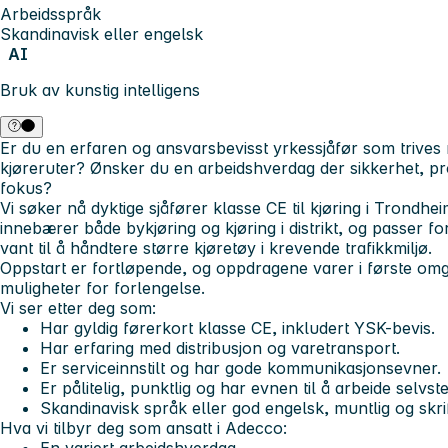
Arbeidsspråk
Skandinavisk eller engelsk
AI
Bruk av kunstig intelligens
Er du en erfaren og ansvarsbevisst yrkessjåfør som trives
kjøreruter? Ønsker du en arbeidshverdag der sikkerhet, profe
fokus?
Vi søker nå dyktige sjåfører klasse CE til kjøring i Trond
innebærer både bykjøring og kjøring i distrikt, og passer f
vant til å håndtere større kjøretøy i krevende trafikkmiljø.
Oppstart er fortløpende, og oppdragene varer i første om
muligheter for forlengelse.
Vi ser etter deg som:
Har gyldig førerkort klasse CE, inkludert YSK-bevis.
Har erfaring med distribusjon og varetransport.
Er serviceinnstilt og har gode kommunikasjonsevner.
Er pålitelig, punktlig og har evnen til å arbeide selvst
Skandinavisk språk eller god engelsk, muntlig og skrif
Hva vi tilbyr deg som ansatt i Adecco: