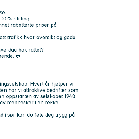
se.
20% stilling.
net rabatterte priser på
tett trafikk hvor oversikt og gode
hverdag bak rattet?
pende. 🚛
ngsselskap. Hvert år hjelper vi
en har vi attraktive bedrifter som
en oppstarten av selskapet 1948
 av mennesker i en rekke
d i sør kan du føle deg trygg på