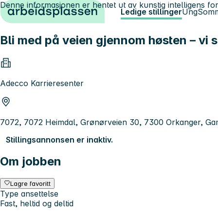
Denne informasjonen er hentet ut av kunstig intelligens for
Hopp til innhold
Ledige stillinger
Ung
Somm
Bli med på veien gjennom høsten – vi sø
Adecco Karrieresenter
7072, 7072 Heimdal, Grønørveien 30, 7300 Orkanger, Gam
Stillingsannonsen er inaktiv.
Om jobben
Lagre favoritt
Type ansettelse
Fast, heltid og deltid