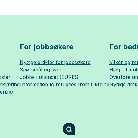
For jobbsøkere
For bedr
Nyttige artikler for jobbsøkere
Vilkår og ret
Spørsmål og svar
Hjelp til inn
sler
Jobbe i utlandet (EURES)
Overføre a
erklæring
Information to refugees from Ukraine
Nyttige artik
sen.no