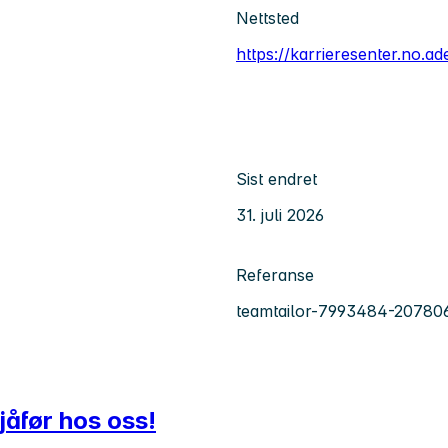
Nettsted
https://karrieresenter.no.a
Sist endret
31. juli 2026
Referanse
teamtailor-7993484-20780
jåfør hos oss!