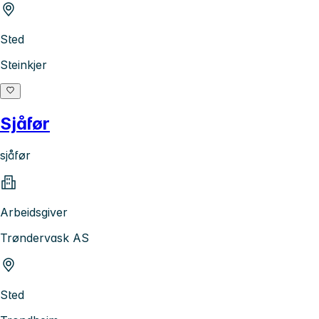
Sted
Steinkjer
Sjåfør
sjåfør
Arbeidsgiver
Trøndervask AS
Sted