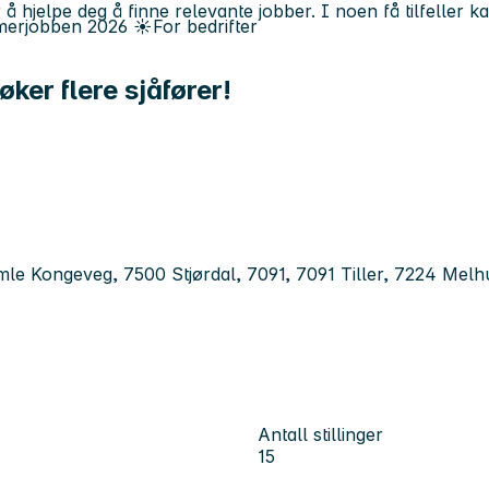
 å hjelpe deg å finne relevante jobber. I noen få tilfeller 
erjobben
2026
☀️
For bedrifter
ker flere sjåfører!
le Kongeveg, 7500 Stjørdal, 7091, 7091 Tiller, 7224 Me
Antall stillinger
15