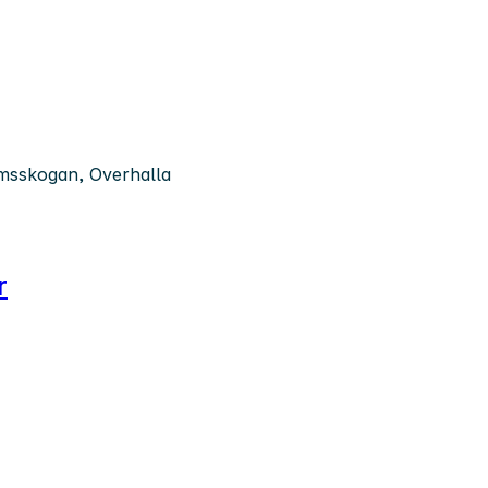
msskogan, Overhalla
r