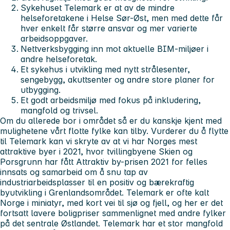
Sykehuset Telemark er at av de mindre
helseforetakene i Helse Sør-Øst, men med dette får
hver enkelt får større ansvar og mer varierte
arbeidsoppgaver.
Nettverksbygging inn mot aktuelle BIM-miljøer i
andre helseforetak.
Et sykehus i utvikling med nytt strålesenter,
sengebygg, akuttsenter og andre store planer for
utbygging.
Et godt arbeidsmiljø med fokus på inkludering,
mangfold og trivsel.
Om du allerede bor i området så er du kanskje kjent med
mulighetene vårt flotte fylke kan tilby. Vurderer du å flytte
til Telemark kan vi skryte av at vi har Norges mest
attraktive byer i 2021, hvor tvillingbyene Skien og
Porsgrunn har fått Attraktiv by-prisen 2021 for felles
innsats og samarbeid om å snu tap av
industriarbeidsplasser til en positiv og bærekraftig
byutvikling i Grenlandsområdet. Telemark er ofte kalt
Norge i miniatyr, med kort vei til sjø og fjell, og her er det
fortsatt lavere boligpriser sammenlignet med andre fylker
på det sentrale Østlandet. Telemark har et stor mangfold