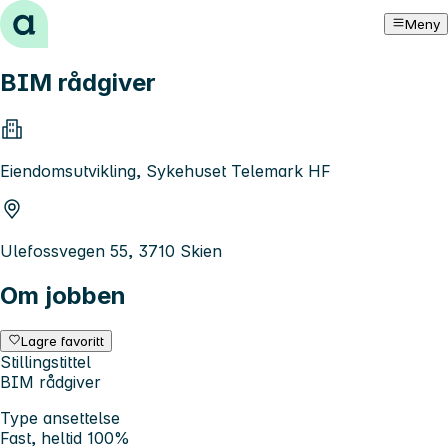
Hopp til innhold
Meny
BIM rådgiver
Eiendomsutvikling, Sykehuset Telemark HF
Ulefossvegen 55, 3710 Skien
Om jobben
Lagre favoritt
Stillingstittel
BIM rådgiver
Type ansettelse
Fast, heltid 100%