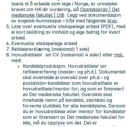
lisens til å arbeide som lege i Norge, er unnateke
kravet om HK-dir vurdering, sjå
Opptakskrav | Det
medisinske fakultet | UiB
Legg ved dokumentasjon
av engelsk-kunnskapar i tråd med følgjande
krav
.
Liste over eventuelle vitskapelege arbeid (PDF), med
ei kort skildring av innhald og eige bidrag for kvart
arbeid.
Eventuelle vitskapelege arbeid
Rettleiarerklæring (maksimalt 1 side)
Hovudrettleiar sin CV (maksimalt 4 sider) etter
mal
,
med:
Kandidatproduksjon. Hovudrettleiar sin
rettleiarerfaring (master- og ph.d.). Dokumentet
skal innehalde ei oversikt over ph.d.- og
postdoktor-kandidatar som hovudrettleiar er
hovudrettleiar/mentor for, og som er finansiert
av Det medisinske fakultet. Oversikta skal
innehalde namn på kandidat, startdato og
forventa sluttdato for alle kandidatane. Dersom
du er hovudrettleiar eller mentor for kandidatar
som er finansiert av Det medisinske fakultet for
tida, må du opplyse om det. Det er