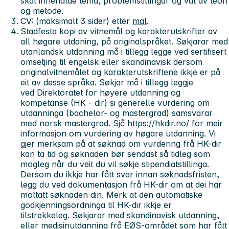
skal innehalde tema, problemstillingar og val av teori
og metode.
CV: (maksimalt 3 sider) etter
mal
.
Stadfesta kopi av vitnemål og karakterutskrifter av
all høgare utdaning, på originalspråket. Søkjarar med
utanlandsk utdanning må i tillegg legge ved sertifisert
omsetjing til engelsk eller skandinavisk dersom
originalvitnemålet og karakterutskriftene ikkje er på
eit av desse språka. Søkjar må i tillegg leggje
ved Direktoratet for høyere utdanning og
kompetanse (HK - dir) si generelle vurdering om
utdanninga (bachelor- og mastergrad) samsvarar
med norsk mastergrad. Sjå
https://hkdir.no/
for meir
informasjon om vurdering av høgare utdanning. Vi
gjer merksam på at søknad om vurdering frå HK-dir
kan ta tid og søknaden bør sendast så tidleg som
mogleg når du veit du vil søkje stipendiatstillinga.
Dersom du ikkje har fått svar innan søknadsfristen,
legg du ved dokumentasjon frå HK-dir om at dei har
mottatt søknaden din.
Merk at den automatiske
godkjenningsordninga til HK-dir ikkje er
tilstrekkeleg
. Søkjarar med skandinavisk utdanning,
eller medisinutdanning frå EØS-området som har fått