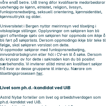
våre endå betre. UiB treng difor kvalifiserte medarbeidarar
uavhengig av kjønn, etnisitet, religion, livssyn,
funksjonsnedsetjing, seksuell orientering, kjønnsidentitet,
kjønnsuttrykk og alder.
Universitetet i Bergen nyttar meirinnsyn ved tilsetjing i
vitskaplege stillingar. Opplysningar om søkjaren kan bli
gjort offentlege sjølv om søkjaren har oppmoda om ikkje å
bli ført på søkjarlista. Dersom oppmodinga ikkje blir teke til
følgje, skal søkjaren varslast om dette.
Vi oppmodar søkjarar med funksjonsnedsetjing,
innvandrarbakgrunn eller hól i CV-en til å søke. Dersom
du kryssar av for dette i søknaden kan du bli positivt
særbehandla. Vi inviterer alltid minst ein kvalifisert søkjar
frå kvar av desse gruppene til intervju. Nærare om
tilsettingsprosessen
her
.
Livet som ph.d.-kandidat ved UiB
Astrid Nybø forteller om livet og arbeidshverdagen som
ph.d.-kandidat ved UiB.