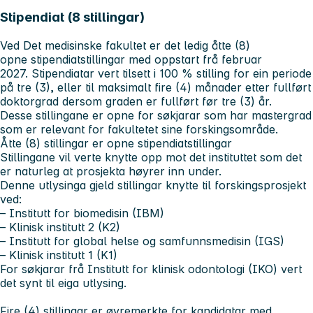
Stipendiat (8 stillingar)
Ved Det medisinske fakultet er det ledig åtte (8)
opne stipendiatstillingar med oppstart frå februar
2027. Stipendiatar vert tilsett i 100 % stilling for ein periode
på tre (3), eller til maksimalt fire (4) månader etter fullført
doktorgrad dersom graden er fullført før tre (3) år.
Desse stillingane er opne for søkjarar som har mastergrad
som er relevant for fakultetet sine forskingsområde.
Åtte (8) stillingar er opne stipendiatstillingar
Stillingane vil verte knytte opp mot det instituttet som det
er naturleg at prosjekta høyrer inn under.
Denne utlysinga gjeld stillingar knytte til forskingsprosjekt
ved:
– Institutt for biomedisin (IBM)
– Klinisk institutt 2 (K2)
– Institutt for global helse og samfunnsmedisin (IGS)
– Klinisk institutt 1 (K1)
For søkjarar frå Institutt for klinisk odontologi (IKO) vert
det synt til eiga utlysing.
Fire (4) stillingar er øyremerkte for kandidatar med