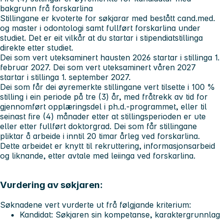
bakgrunn frå forskarlina
Stillingane er kvoterte for søkjarar med bestått cand.med.
og master i odontologi samt fullført forskarlina under
studiet. Det er eit vilkår at du startar i stipendiatstillinga
direkte etter studiet.
Dei som vert uteksaminert hausten 2026 startar i stillinga 1.
februar 2027. Dei som vert uteksaminert våren 2027
startar i stillinga 1. september 2027.
Dei som får dei øyremerkte stillingane vert tilsette i 100 %
stilling i ein periode på tre (3) år, med fråtrekk av tid for
gjennomført opplæringsdel i ph.d.-programmet, eller til
seinast fire (4) månader etter at stillingsperioden er ute
eller etter fullført doktorgrad. Dei som får stillingane
pliktar å arbeide i inntil 20 timar årleg ved forskarlina.
Dette arbeidet er knytt til rekruttering, informasjonsarbeid
og liknande, etter avtale med leiinga ved forskarlina.
Vurdering av søkjaren:
Søknadene vert vurderte ut frå følgjande kriterium:
Kandidat: Søkjaren sin kompetanse, karaktergrunnlag