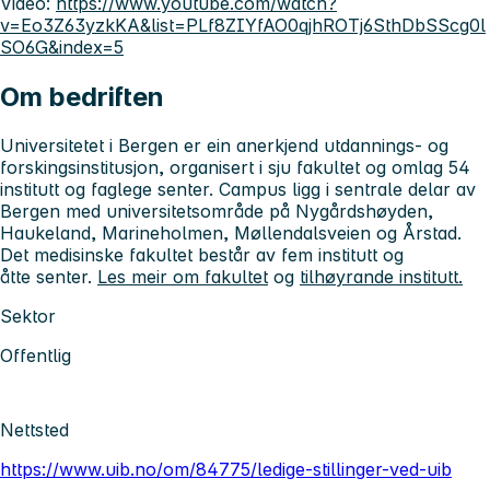
Video:
https://www.youtube.com/watch?
v=Eo3Z63yzkKA&list=PLf8ZIYfAO0qjhROTj6SthDbSScg0l
SO6G&index=5
Om bedriften
Universitetet i Bergen er ein anerkjend utdannings- og
forskingsinstitusjon, organisert i sju fakultet og omlag 54
institutt og faglege senter. Campus ligg i sentrale delar av
Bergen med universitetsområde på Nygårdshøyden,
Haukeland, Marineholmen, Møllendalsveien og Årstad.
Det medisinske fakultet består av fem institutt og
åtte senter.
Les meir om fakultet
og
tilhøyrande institutt.
Sektor
Offentlig
Nettsted
https://www.uib.no/om/84775/ledige-stillinger-ved-uib