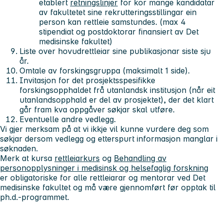
etablert
retningslinjer
for kor mange kandidatar
av fakultetet sine rekrutteringsstillingar ein
person kan rettleie samstundes.
(max 4
stipendiat og postdoktorar finansiert av Det
medisinske fakultet)
Liste over hovudrettleiar sine publikasjonar siste sju
år.
Omtale av forskingsgruppa (maksimalt 1 side).
Invitasjon for det prosjektsspesifikke
forskingsopphaldet frå utanlandsk institusjon (når eit
utanlandsopphald er del av prosjektet), der det klart
går fram kva oppgåver søkjar skal utføre.
Eventuelle andre vedlegg.
Vi gjer merksam på at vi ikkje vil kunne vurdere deg som
søkjar dersom vedlegg og etterspurt informasjon manglar i
søknaden.
Merk at kursa
rettleiarkurs
og
Behandling av
personopplysninger i medisinsk og helsefaglig forskning
er obligatoriske for alle rettleiarar og mentorar ved Det
medisinske fakultet og må være gjennomført før opptak til
ph.d.-programmet.