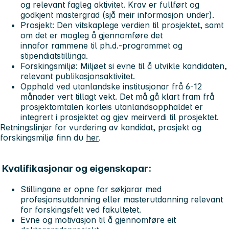
og relevant fagleg aktivitet. Krav er fullført og
godkjent mastergrad (sjå meir informasjon under).
Prosjekt: Den vitskaplege verdien til prosjektet, samt
om det er mogleg å gjennomføre det
innafor rammene til ph.d.-programmet og
stipendiatstillinga.
Forskingsmiljø: Miljøet si evne til å utvikle kandidaten,
relevant publikasjonsaktivitet.
Opphald ved utanlandske institusjonar frå 6-12
månader vert tillagt vekt. Det må gå klart fram frå
prosjektomtalen korleis utanlandsopphaldet er
integrert i prosjektet og gjev meirverdi til prosjektet.
Retningslinjer for vurdering av kandidat, prosjekt og
forskingsmiljø finn du
her
.
Kvalifikasjonar og eigenskapar:
Stillingane er opne for søkjarar med
profesjonsutdanning eller masterutdanning relevant
for forskingsfelt ved fakultetet.
Evne og motivasjon til å gjennomføre eit