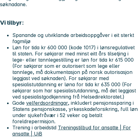
søknadane.
Vi tilbyr:
Spanande og utviklande arbeidsoppgåver i eit sterkt
fagmiljø
Løn for tida kr 600 000 (kode 1017) i lønsregulativet
til staten. For søkjarar med minst eitt års tilsetjing i
lege- eller tannlegestilling er løn for tida kr 615 000
(For søkjarar som er autorisert som lege eller
tannlege, må dokumentasjon på norsk autorisasjon
leggjast ved søknaden). For søkjarar med
spesialistutdanning er løna for tida kr 635 000 (For
søkjarar som har spesialistutdanning, må det leggjast
ved spesialistgodkjenning frå Helsedirektoratet.)
Gode
velferdsordningar
, inkludert pensjonssparing i
Statens pensjonskasse, yrkesskadeforsikring, full løn
under sjukefråvær i 52 veker og betalt
foreldrepermisjon.
Trening i arbeidstid
Treningstilbud for ansatte | For
ansatte | UiB