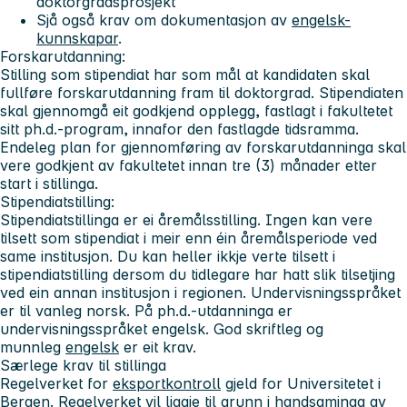
doktorgradsprosjekt
Sjå også krav om dokumentasjon av
engelsk-
kunnskapar
.
Forskarutdanning:
Stilling som stipendiat har som mål at kandidaten skal
fullføre forskarutdanning fram til doktorgrad. Stipendiaten
skal gjennomgå eit godkjend opplegg, fastlagt i fakultetet
sitt ph.d.-program, innafor den fastlagde tidsramma.
Endeleg plan for gjennomføring av forskarutdanninga skal
vere godkjent av fakultetet innan tre (3) månader etter
start i stillinga.
Stipendiatstilling:
Stipendiatstillinga er ei åremålsstilling. Ingen kan vere
tilsett som stipendiat i meir enn éin åremålsperiode ved
same institusjon. Du kan heller ikkje verte tilsett i
stipendiatstilling dersom du tidlegare har hatt slik tilsetjing
ved ein annan institusjon i regionen. Undervisningsspråket
er til vanleg norsk. På ph.d.-utdanninga er
undervisningsspråket engelsk. God skriftleg og
munnleg
engelsk
er eit krav.
Særlege krav til stillinga
Regelverket for
eksportkontroll
gjeld for Universitetet i
Bergen. Regelverket vil liggje til grunn i handsaminga av