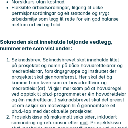
Norskkurs utan kostnad.
Fleksible arbeidsordningar, tilgang til ulike
permisjonsordningar og eit støttande og trygt
arbeidsmiljø som legg til rette for ein god balanse
mellom arbeid og fritid
Søknaden skal innehalde føljande vedlegg,
nummererte som vist under:
Søknadsbrev. Søknadsbrevet skal innehalde tittel
på prosjektet og namn på både hovudrettleiarar og
medrettleiarar, forskingsgruppe og instituttet der
prosjektet skal gjennomførast. Her skal det òg
komme fram kven som er hovudrettleiar og
medrettleiar(ar). Vi gjer merksam på at hovudregel
ved opptak til ph.d-programmet er éin hovudrettleiar
og éin medrettleiar. I søknadsbrevet skal det greiast
ut om søkjar sin motivasjon til å gjennomføre eit
ph.d.-løp med det aktuelle prosjektet.
Prosjektskisse på maksimalt seks sider, inkludert
samandrag og referansar etter
mal
. Prosjektskissa