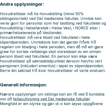
Andre opplysningar:
Hovudrettleiar må ha hovudstilling (
minst 50%
stillingsstorlei
k) ved Det medisinske fakultet. Unntak kan
verte gjort for personar som har bistilling ved fakultetet og
hovudstilling i helseføretak i Helse Vest, i NORCE eller i
primærhelsetenesta på Vestlandet.
Hovudrettleiar må vere tilsett ved fakultetet i heile
stipendperioden. Unntaksvis kan det gjerast fråvik frå
regelen om tilsetjing i heile perioden, men då må ein gjere
greie for korleis rettleiinga skal ivaretakast av ein annan
person tilsett ved fakultetet. En person kan ikkje være
hovudrettleiar på søknadstidpunktet dersom han/ho vert
pensjonert (inkludert emeritus) i løpet av stipendperioden.
Berre éin søknad frå kvar hovudrettleiar vil verte evaluert.
Generell informasjon:
Nærare opplysingar om stillinga kan ein få ved å kontakte
oss på
fellesutlysning ved Det medisinske fakultet
Mangfald er ein styrke og gjer at vi kan løyse oppgåvene