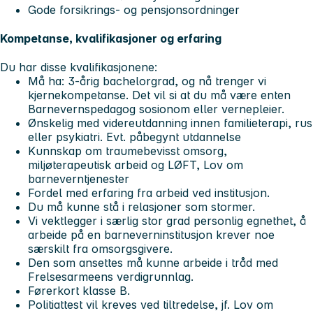
Gode forsikrings- og pensjonsordninger
Kompetanse, kvalifikasjoner og erfaring
Du har disse kvalifikasjonene:
Må ha: 3-årig bachelorgrad, og nå trenger vi
kjernekompetanse. Det vil si at du må være enten
Barnevernspedagog sosionom eller vernepleier.
Ønskelig med videreutdanning innen familieterapi, rus
eller psykiatri. Evt. påbegynt utdannelse
Kunnskap om traumebevisst omsorg,
miljøterapeutisk arbeid og LØFT, Lov om
barneverntjenester
Fordel med erfaring fra arbeid ved institusjon.
Du må kunne stå i relasjoner som stormer.
Vi vektlegger i særlig stor grad personlig egnethet, å
arbeide på en barneverninstitusjon krever noe
særskilt fra omsorgsgivere.
Den som ansettes må kunne arbeide i tråd med
Frelsesarmeens verdigrunnlag.
Førerkort klasse B
.
Politiattest vil kreves ved tiltredelse, jf. Lov om