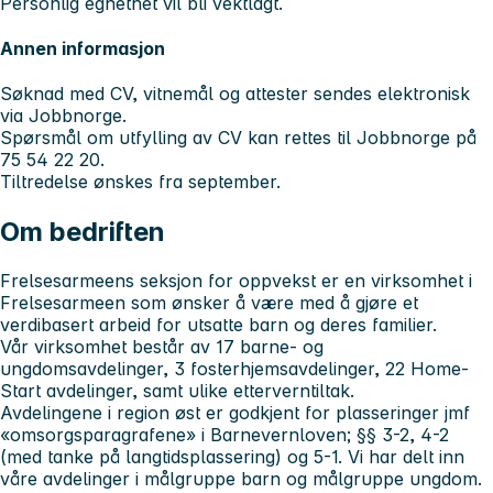
Personlig egnethet vil bli vektlagt.
Annen informasjon
Søknad med CV, vitnemål og attester sendes elektronisk
via Jobbnorge.
Spørsmål om utfylling av CV kan rettes til Jobbnorge på
75 54 22 20.
Tiltredelse ønskes fra
september.
Om bedriften
Frelsesarmeens seksjon for oppvekst er en virksomhet i
Frelsesarmeen som ønsker å være med å gjøre et
verdibasert arbeid for utsatte barn og deres familier.
Vår virksomhet består av 17 barne- og
ungdomsavdelinger, 3 fosterhjemsavdelinger, 22 Home-
Start avdelinger, samt ulike etterverntiltak.
Avdelingene i region øst er godkjent for plasseringer jmf
«omsorgsparagrafene» i Barnevernloven; §§ 3-2, 4-2
(med tanke på langtidsplassering) og 5-1. Vi har delt inn
våre avdelinger i målgruppe barn og målgruppe ungdom.