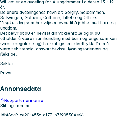
William
er en avdeling for 4 ungdommer i alderen 13 - 19
år.
De andre avdelingenes navn er: Solgry, Soldammen,
Solsvingen, Solheim, Cathrine, Lillebo og Othilie.
Vi søker deg som har vilje og evne til å jobbe med barn og
ungdom.
Det betyr at du er bevisst din voksenrolle og at du
utholder å være i samhandling med barn og unge som kan
(være uregulerte og) ha kraftige smerteuttrykk. Du må
være selvstendig, ansvarsbevisst, løsningsorientert og
fleksibel.
Sektor
Privat
Annonsedata
Rapporter annonse
Stillingsnummer
1dbf8ca9-ce20-455c-a173-b7f905304e66