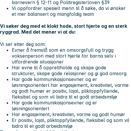
barnevern § 12-11 og Politiregisterloven §39
Vi
oppfordrer spesielt menn til å søke
, da vi ønsker
et mer balansert og mangfoldig team
Vi søker deg med et klokt hode, stort hjerte og en sterk
ryggrad. Med det mener vi at du:
Vi ser etter deg som:
Evner å fremstå som en omsorgsfull og trygg
voksenperson med stort hjerte for barna selv i
utfordrende situasjoner
Har evne til å opprettholde og skape gode
strukturer, skape gode relasjoner og gi god omsorg.
Har gode kommunikasjonsevner og er
løsningsorientert har engasjement, kreativitet, varme
og godt humør er positiv, lojal, pliktoppfyllende,
fleksibel og som vil bidra til et godt arbeidsmiljø
Har gode kommunikasjonsevner og er
løsningsorientert
Har engasjement, kreativitet, varme og godt humør
Er positiv, lojal, pliktoppfyllende, fleksibel og som vil
bidra til et godt arbeidsmiljø