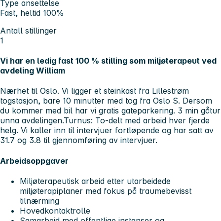
Type ansettelse
Fast, heltid 100%
Antall stillinger
1
Vi har en ledig fast 100 % stilling som miljøterapeut ved
avdeling William
Nærhet til Oslo. Vi ligger et steinkast fra Lillestrøm
togstasjon, bare 10 minutter med tog fra Oslo S. Dersom
du kommer med bil har vi gratis gateparkering. 3 min gåtur
unna avdelingen.
Turnus:
To-delt med arbeid hver fjerde
helg. Vi kaller inn til intervjuer fortløpende og har
satt av
31.7 og 3.8 til gjennomføring av intervjuer.
Arbeidsoppgaver
Miljøterapeutisk arbeid etter utarbeidede
miljøterapiplaner med fokus på traumebevisst
tilnærming
Hovedkontaktrolle
Samarbeid med offentlige instanser og