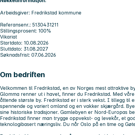
Nøkkelinformasjon:
Arbeidsgiver: Fredrikstad kommune
Referansenr.: 5130431211
Stillingsprosent: 100%
Vikariat
Startdato: 10.08.2026
Sluttdato: 31.08.2027
Søknadsfrist: 07.06.2026
Om bedriften
Velkommen til Fredrikstad, en av Norges mest attraktive bye
Glomma renner ut i havet, finner du Fredrikstad. Med våre
åttende største by. Fredrikstad er i sterk vekst. I tillegg til
spennende og variert omland og en vakker skjærgård. Byen er
sine historiske tradisjoner. Gamlebyen er Nord-Europas bes
Fredrikstad finner man trygge oppvekst- og levekår, et godt
teknologibasert næringsliv. Du når Oslo på en time og Gøte