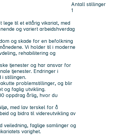
Antall stillinger
1
ege til et ettårig vikariat, med
nnende og variert arbeidshverdag
kdom og skade for en befolkning
ånedene. Vi holder til i moderne
deling, rehabilitering og
ske tjenester og har ansvar for
ale tjenester. Endringer i
 stillingen.
kutte problemstillinger, og blir
 og faglig utvikling.
00 oppdrag årlig, hvor du
ljø, med lav terskel for å
beid og bidra til videreutvikling av
ed veiledning, faglige samlinger og
kariatets varighet.