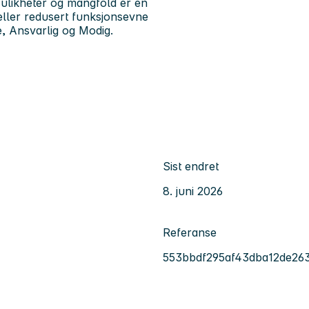
ulikheter og mangfold er en
eller redusert funksjonsevne
, Ansvarlig og Modig.
Sist endret
8. juni 2026
Referanse
553bbdf295af43dba12de263