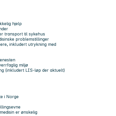
kelig hjelp
nder
r transport til sykehus
isinske problemstillinger
ere, inkludert utrykning med
tjenesten
rrfaglig miljø
ng (inkludert LIS-løp der aktuelt)
te i Norge
illingsevne
medisin er ønskelig