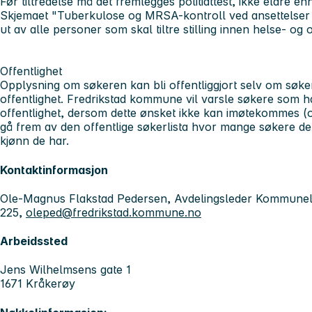
Før tiltredelse må det fremlegges politiattest, ikke eldre e
Skjemaet "Tuberkulose og MRSA-kontroll ved ansettelser o
ut av alle personer som skal tiltre stilling innen helse- og
Offentlighet
Opplysning om søkeren kan bli offentliggjort selv om søke
offentlighet. Fredrikstad kommune vil varsle søkere som 
offentlighet, dersom dette ønsket ikke kan imøtekommes (of
gå frem av den offentlige søkerlista hvor mange søkere det h
kjønn de har.
Kontaktinformasjon
Ole-Magnus Flakstad Pedersen, Avdelingsleder Kommunel
225,
oleped@fredrikstad.kommune.no
Arbeidssted
Jens Wilhelmsens gate 1
1671 Kråkerøy