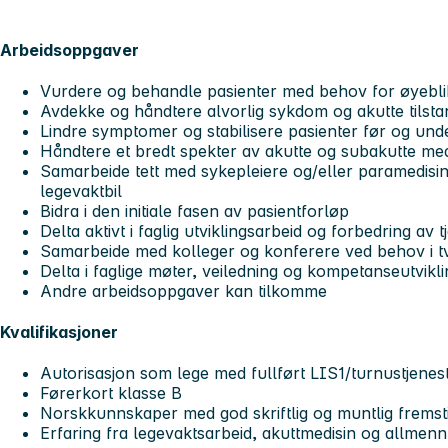
Arbeidsoppgaver
Vurdere og behandle pasienter med behov for øyeblik
Avdekke og håndtere alvorlig sykdom og akutte tilsta
Lindre symptomer og stabilisere pasienter før og unde
Håndtere et bredt spekter av akutte og subakutte med
Samarbeide tett med sykepleiere og/eller paramedisin
legevaktbil
Bidra i den initiale fasen av pasientforløp
Delta aktivt i faglig utviklingsarbeid og forbedring av 
Samarbeide med kolleger og konferere ved behov i tve
Delta i faglige møter, veiledning og kompetanseutvikli
Andre arbeidsoppgaver kan tilkomme
Kvalifikasjoner
Autorisasjon som lege med fullført LIS1/turnustjenes
Førerkort klasse B
Norskkunnskaper med god skriftlig og muntlig fremst
Erfaring fra legevaktsarbeid, akuttmedisin og allmenn