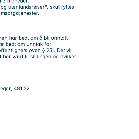
nn 3 måneder.
g utenlandsreiser", skal fylles
 omsorgstjenester.
ren har bedt om å bli unntatt
har bedt om unntak for
fentlighetsloven § 25). Det vil
ar vært til stillingen og hvilket
eger, 481 22