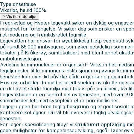
Type ansettelse
Vikariat, heltid 100%
Vis flere detaljer
Fredrikstad og Hvaler legevakt søker en dyktig og engasjert l
mulighet for forlengelse. Vi søker deg som ønsker en spe
i et moderne og fremtidsrettet fagmiljø.
Legevakten har ansvar for øyeblikkelig hjelp ved akutt sy
på rundt 85 000 innbyggere, som øker betydelig i sommerm
lokaler på Kråkerøy, samlokalisert med blant annet akuttav
ambulansestasjon.
Avdeling kommuneleger er organisert i Virksomhet medisin
legetjenester til kommunens institusjoner og øvrige kommun
tjenesten kan over tid påvirke både organisering og innhold i
Hos oss arbeider du med et bredt spekter av akutte og suba
en del av et sterkt fagmiljø med fokus på samarbeid, kvalitet
Legevaktbilen er en sentral del av tjenesten, med over 3 0
samarbeider tett med sykepleier eller paramedisiner.
Legegruppen har bred faglig bakgrunn og et godt sosialt mi
konferere kollegaer. Du vil bli involvert i faglig utviklingsar
tjenesten.
For leger i spesialisering tilbyr vi strukturert oppfølging m
gode muligheter for kompetanseutvikling, også i løpet av vi