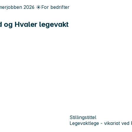
erjobben
2026
☀️
For bedrifter
d og Hvaler legevakt
Stillingstittel
Legevaktlege - vikariat ved