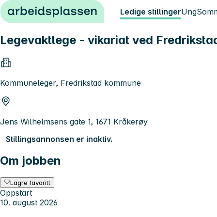
Hopp til innhold
Ledige stillinger
Ung
Somm
Legevaktlege - vikariat ved Fredriksta
Kommuneleger, Fredrikstad kommune
Jens Wilhelmsens gate 1, 1671 Kråkerøy
Stillingsannonsen er inaktiv.
Om jobben
Lagre favoritt
Oppstart
10. august 2026