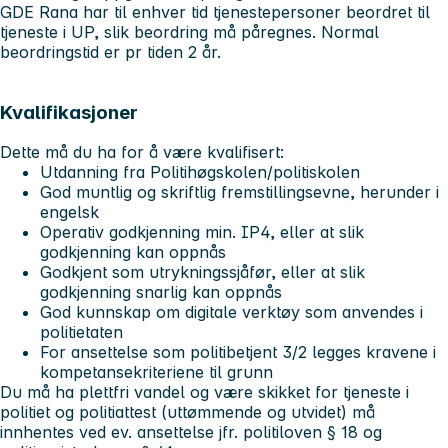
GDE Rana har til enhver tid tjenestepersoner beordret til
tjeneste i UP, slik beordring må påregnes. Normal
beordringstid er pr tiden 2 år.
Kvalifikasjoner
Dette må du ha for å være kvalifisert:
Utdanning fra Politihøgskolen/politiskolen
God muntlig og skriftlig fremstillingsevne, herunder i
engelsk
Operativ godkjenning min. IP4, eller at slik
godkjenning kan oppnås
Godkjent som utrykningssjåfør, eller at slik
godkjenning snarlig kan oppnås
God kunnskap om digitale verktøy som anvendes i
politietaten
For ansettelse som politibetjent 3/2 legges kravene i
kompetansekriteriene til grunn
Du må ha plettfri vandel og være skikket for tjeneste i
politiet og politiattest (uttømmende og utvidet) må
innhentes ved ev. ansettelse jfr. politiloven § 18 og