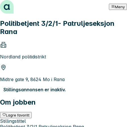
Hopp til innhold
Meny
Politibetjent 3/2/1- Patruljeseksjon
Rana
Nordland politidistrikt
Midtre gate 9, 8624 Mo i Rana
Stillingsannonsen er inaktiv.
Om jobben
Lagre favoritt
Stillingstittel
Politibetjent 3/2/1 Patruljeseksjon Rana