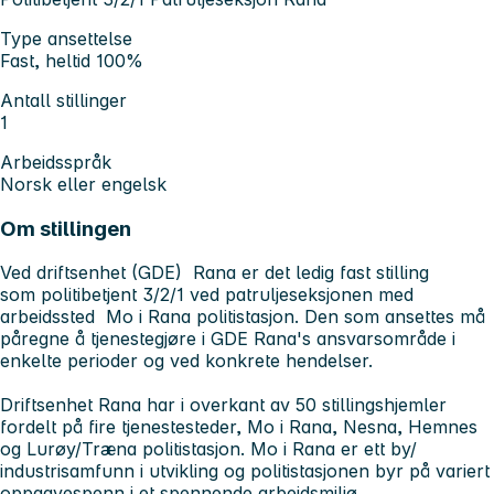
Type ansettelse
Fast, heltid 100%
Antall stillinger
1
Arbeidsspråk
Norsk eller engelsk
Om stillingen
Ved driftsenhet (GDE) Rana er det ledig fast stilling
som politibetjent 3/2/1 ved patruljeseksjonen med
arbeidssted Mo i Rana politistasjon. Den som ansettes må
påregne å tjenestegjøre i GDE Rana's ansvarsområde i
enkelte perioder og ved konkrete hendelser.
Driftsenhet Rana har i overkant av 50 stillingshjemler
fordelt på fire tjenestesteder, Mo i Rana, Nesna, Hemnes
og Lurøy/Træna politistasjon. Mo i Rana er ett by/
industrisamfunn i utvikling og politistasjonen byr på variert
oppgavespenn i et spennende arbeidsmiljø.