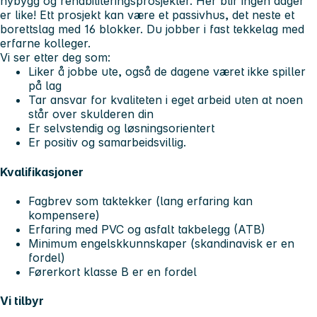
nybygg og rehabiliteringsprosjekter. Her blir ingen dager
er like! Ett prosjekt kan være et passivhus, det neste et
borettslag med 16 blokker. Du jobber i fast tekkelag med
erfarne kolleger.
Vi ser etter deg som:
Liker å jobbe ute, også de dagene været ikke spiller
på lag
Tar ansvar for kvaliteten i eget arbeid uten at noen
står over skulderen din
Er selvstendig og løsningsorientert
Er positiv og samarbeidsvillig.
Kvalifikasjoner
Fagbrev som taktekker (lang erfaring kan
kompensere)
Erfaring med PVC og asfalt takbelegg (ATB)
Minimum engelskkunnskaper (skandinavisk er en
fordel)
Førerkort klasse B er en fordel
Vi tilbyr