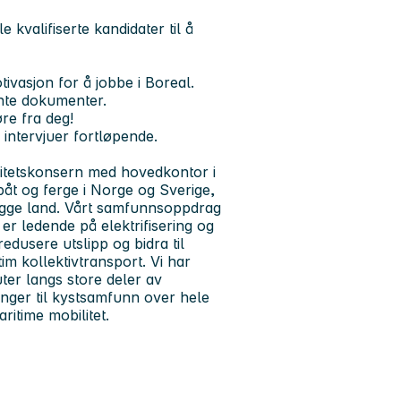
 kvalifiserte kandidater til å
ivasjon for å jobbe i Boreal.
ante dokumenter.
øre fra deg!
intervjuer fortløpende.
litetskonsern med hovedkontor i
gbåt og ferge i Norge og Sverige,
egge land. Vårt samfunnsoppdrag
i er ledende på elektrifisering og
edusere utslipp og bidra til
im kollektivtransport. Vi har
ter langs store deler av
nger til kystsamfunn over hele
ritime mobilitet.