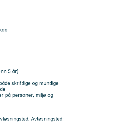
skap
enn 5 år)
åde skriftlige og muntlige
nde
der på personer, miljø og
vløsningsted. Avløsningsted: