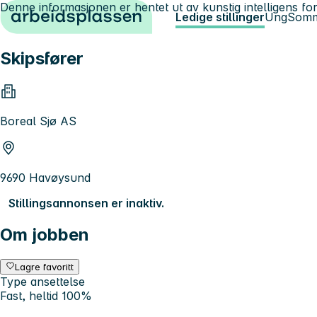
Denne informasjonen er hentet ut av kunstig intelligens for
Hopp til innhold
Ledige stillinger
Ung
Somm
Skipsfører
Boreal Sjø AS
9690 Havøysund
Stillingsannonsen er inaktiv.
Om jobben
Lagre favoritt
Type ansettelse
Fast, heltid 100%