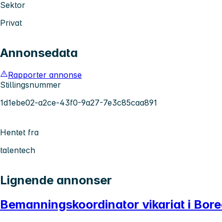
Sektor
Privat
Annonsedata
Rapporter annonse
Stillingsnummer
1d1ebe02-a2ce-43f0-9a27-7e3c85caa891
Hentet fra
talentech
Lignende annonser
Bemanningskoordinator vikariat i Bore