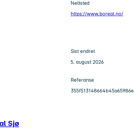
Nettsted
https://www.boreal.no/
Sist endret
5. august 2026
Referanse
355f513148664b45a65986
al Sjø