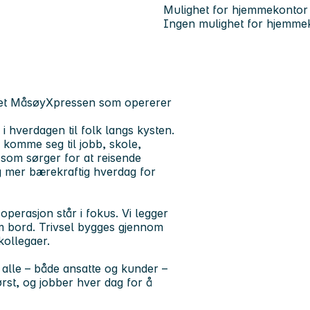
Mulighet for hjemmekontor
Ingen mulighet for hjemme
bandet MåsøyXpressen som opererer
 hverdagen til folk langs kysten.
 komme seg til jobb, skole,
n som sørger for at reisende
og mer bærekraftig hverdag for
perasjon står i fokus. Vi legger
om bord. Trivsel bygges gjennom
kollegaer.
 alle – både ansatte og kunder –
først, og jobber hver dag for å