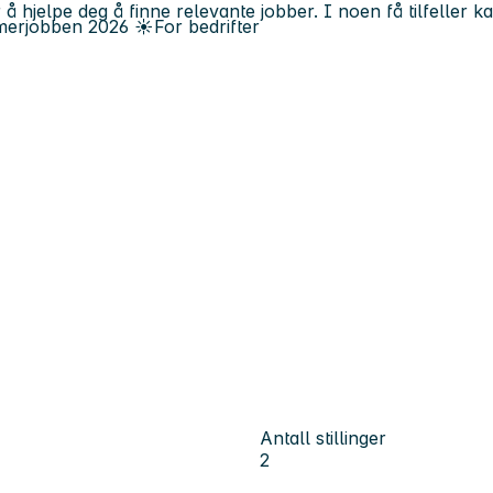
 å hjelpe deg å finne relevante jobber. I noen få tilfeller 
erjobben
2026
☀️
For bedrifter
Antall stillinger
2