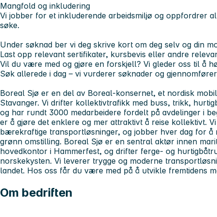
Mangfold og inkludering
Vi jobber for et inkluderende arbeidsmiljø og oppfordrer alle
søke.
Under søknad ber vi deg skrive kort om deg selv og din mot
Last opp relevant sertifikater, kursbevis eller andre relev
Vil du være med og gjøre en forskjell? Vi gleder oss til å h
Søk allerede i dag – vi vurderer søknader og gjennomfører 
Boreal Sjø er en del av Boreal-konsernet, et nordisk mobi
Stavanger. Vi drifter kollektivtrafikk med buss, trikk, hurti
og har rundt 3000 medarbeidere fordelt på avdelinger i b
er å gjøre det enklere og mer attraktivt å reise kollektivt. V
bærekraftige transportløsninger, og jobber hver dag for å r
grønn omstilling. Boreal Sjø er en sentral aktør innen marit
hovedkontor i Hammerfest, og drifter ferge- og hurtigbåtru
norskekysten. Vi leverer trygge og moderne transportløsni
landet. Hos oss får du være med på å utvikle fremtidens ma
Om bedriften