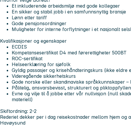
Hvorfor velge Boreal?
Et inkluderende arbeidsmiljø med gode kollegaer
En sikker og stabil jobb i en samfunnsnyttig bransje
Lønn etter tariff
Gode pensjonsordninger
Muligheter for interne forflytninger i et nasjonalt sel
Kvalifikasjoner og egenskaper
ECDIS
Kompetansesertifikat D4 med førerettigheter 500BT
ROC-sertifikat
Helseerklæring for sjøfolk
Gyldig passasjer og krisehåndteringskurs (ikke eldre 
Videregående sikkerhetskurs
Gode norske eller skandinaviske språkkunnskaper – b
Pålitelig, ansvarsbevisst, strukturert og pliktoppfylle
Evne og vilje til å jobbe etter vår nullvisjon (null ska
materiell)
Skiftordning: 2-2
Rederiet dekker per i dag reisekostnader mellom hjem og a
Havøysund