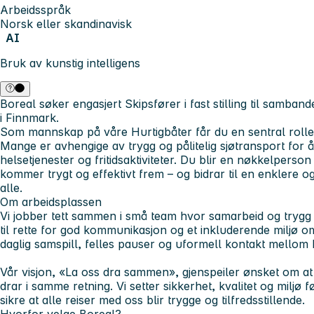
Arbeidsspråk
Norsk eller skandinavisk
AI
Bruk av kunstig intelligens
Boreal søker engasjert Skipsfører i fast stilling til sam
i Finnmark.
Som mannskap på våre Hurtigbåter får du en sentral rolle i
Mange er avhengige av trygg og pålitelig sjøtransport for å
helsetjenester og fritidsaktiviteter. Du blir en nøkkelperso
kommer trygt og effektivt frem – og bidrar til en enklere 
alle.
Om arbeidsplassen
Vi jobber tett sammen i små team hvor samarbeid og trygg o
til rette for god kommunikasjon og et inkluderende miljø 
daglig samspill, felles pauser og uformell kontakt mellom 
Vår visjon, «La oss dra sammen», gjenspeiler ønsket om at
drar i samme retning. Vi setter sikkerhet, kvalitet og miljø 
sikre at alle reiser med oss blir trygge og tilfredsstillende.