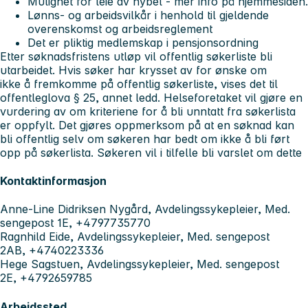
Mulighet for leie av hybel - mer info på hjemmesiden.
Lønns- og arbeidsvilkår i henhold til gjeldende
overenskomst og arbeidsreglement
Det er pliktig medlemskap i pensjonsordning
Etter søknadsfristens utløp vil offentlig søkerliste bli
utarbeidet. Hvis søker har krysset av for ønske om
ikke å fremkomme på offentlig søkerliste, vises det til
offentleglova § 25, annet ledd. Helseforetaket vil gjøre en
vurdering av om kriteriene for å bli unntatt fra søkerlista
er oppfylt. Det gjøres oppmerksom på at en søknad kan
bli offentlig selv om søkeren har bedt om ikke å bli ført
opp på søkerlista. Søkeren vil i tilfelle bli varslet om dette
Kontaktinformasjon
Anne-Line Didriksen Nygård, Avdelingssykepleier, Med.
sengepost 1E, +4797735770
Ragnhild Eide, Avdelingssykepleier, Med. sengepost
2AB, +4740223336
Hege Sagstuen, Avdelingssykepleier, Med. sengepost
2E, +4792659785
Arbeidssted