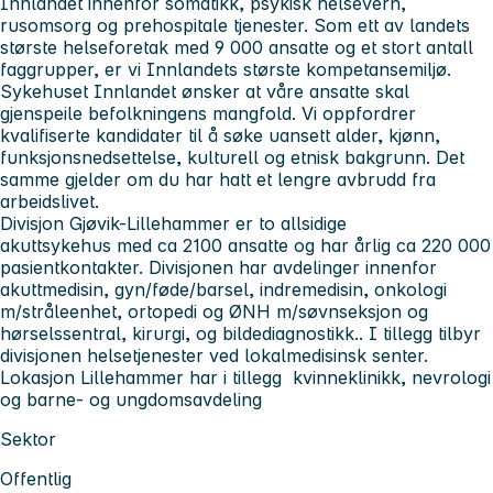
Innlandet innenfor somatikk, psykisk helsevern,
rusomsorg og prehospitale tjenester. Som ett av landets
største helseforetak med 9 000 ansatte og et stort antall
faggrupper, er vi Innlandets største kompetansemiljø.
Sykehuset Innlandet
ønsker at våre ansatte skal
gjenspeile befolkningens mangfold. Vi oppfordrer
kvalifiserte kandidater til å søke uansett alder, kjønn,
funksjonsnedsettelse, kulturell og etnisk bakgrunn. Det
samme gjelder om du har hatt et lengre avbrudd fra
arbeidslivet.
Divisjon Gjøvik-Lillehammer
er to allsidige
akuttsykehus med ca 2100 ansatte og har årlig ca 220 000
pasientkontakter. Divisjonen har avdelinger innenfor
akuttmedisin, gyn/føde/barsel, indremedisin, onkologi
m/stråleenhet, ortopedi og ØNH m/søvnseksjon og
hørselssentral, kirurgi, og bildediagnostikk.. I tillegg tilbyr
divisjonen helsetjenester ved lokalmedisinsk senter.
Lokasjon Lillehammer har i tillegg kvinneklinikk, nevrologi
og barne- og ungdomsavdeling
Sektor
Offentlig