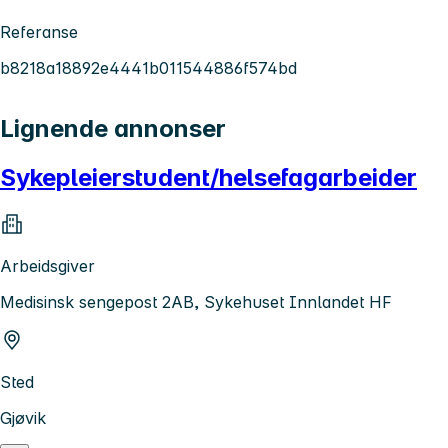
Referanse
b8218a18892e4441b011544886f574bd
Lignende annonser
Sykepleierstudent/helsefagarbeider
Arbeidsgiver
Medisinsk sengepost 2AB, Sykehuset Innlandet HF
Sted
Gjøvik