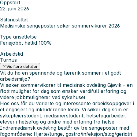
Oppstart
22. juni 2026
Stillingstittel
Medisinske sengeposter søker sommervikarer 2026
Type ansettelse
Feriejobb, heltid 100%
Arbeidstid
Turnus
Vis flere detaljer
Vil du ha en spennende og lærerik sommer i et godt
arbeidsmiljø?
Vi søker sommervikarer til medisinsk avdeling Gjøvik – en
flott mulighet for deg som ønsker verdifull erfaring og
videre jobbmuligheter ved sykehuset.
Hos oss får du varierte og interessante arbeidsoppgaver i
et engasjert og inkluderende team. Vi søker deg som er
sykepleierstudent, medisinerstudent, helsefagarbeider,
elever i helsefag og andre med erfaring fra helse.
Indremedisinsk avdeling består av tre sengeposter med
fagområdene:
Hjerte/lunge, gastro/infeksjon/slag/geriatri