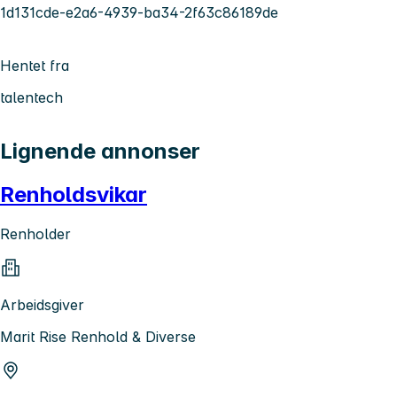
1d131cde-e2a6-4939-ba34-2f63c86189de
Hentet fra
talentech
Lignende annonser
Renholdsvikar
Renholder
Arbeidsgiver
Marit Rise Renhold & Diverse