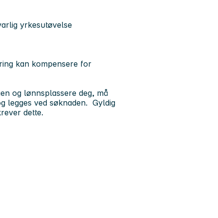
varlig yrkesutøvelse
aring kan kompensere for
ingen og lønnsplassere deg, må
 og legges ved søknaden. Gyldig
 krever dette.