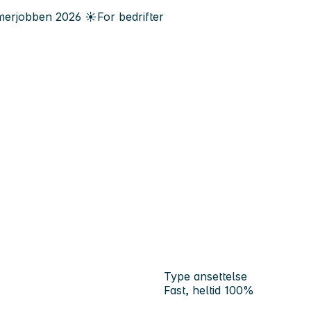
erjobben
2026
☀️
For bedrifter
Type ansettelse
Fast, heltid 100%