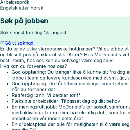
Arbeidsspråk
Engelsk eller norsk
Søk på jobben
Søk senest torsdag 13. august
Gå til søknad
Er du lei av ulike stereotypiske holdninger? Vil du jobbe e
og bli satt pris på akkurat slik DU er? Hos McDonald's vet 
best i team, hos oss kan du selvsagt være deg selv!
Hva kan du forvente hos oss?
God opplæring: Du trenger ikke å kunne alt fra dag én
jobbe i team og levere kundeservice med et smil (ja, 
God oppfølging: Du får tilbakemeldinger som hjelper 
når du fortjener det
Rettferdig lønn: Vi betaler tariff
Fleksible arbeidstider: Tilpasset deg og ditt behov
En meningsfull jobb: McDonald’s tar sosialt samfunn
med aktiviteter for en mer bærekraftig drift, som for e
emballasjen vår innen dette året
En arbeidsplass der alle får muligheten til å være seg
enn din CV