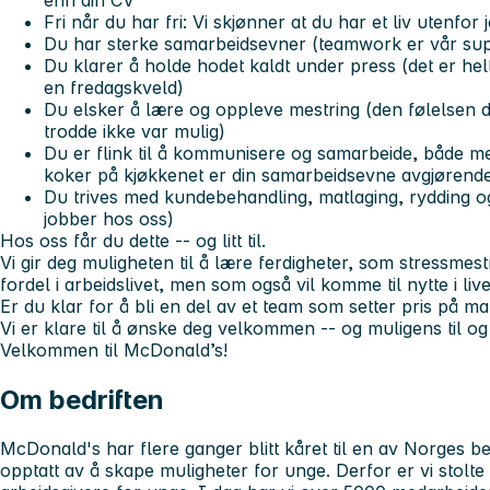
Fri når du har fri: Vi skjønner at du har et liv utenfor
Du har sterke samarbeidsevner (teamwork er vår sup
Du klarer å holde hodet kaldt under press (det er helt
en fredagskveld)
Du elsker å lære og oppleve mestring (den følelsen d
trodde ikke var mulig)
Du er flink til å kommunisere og samarbeide, både m
koker på kjøkkenet er din samarbeidsevne avgjørend
Du trives med kundebehandling, matlaging, rydding og
jobber hos oss)
Hos oss får du dette -- og litt til.
Vi gir deg muligheten til å lære ferdigheter, som stressmest
fordel i arbeidslivet, men som også vil komme til nytte i live
Er du klar for å bli en del av et team som setter pris på ma
Vi er klare til å ønske deg velkommen -- og muligens til o
Velkommen til McDonald’s!
Om bedriften
McDonald's har flere ganger blitt kåret til en av Norges be
opptatt av å skape muligheter for unge. Derfor er vi stolt