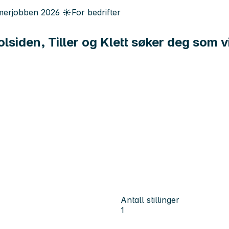
erjobben
2026
☀️
For bedrifter
lsiden, Tiller og Klett søker deg som
Antall stillinger
1