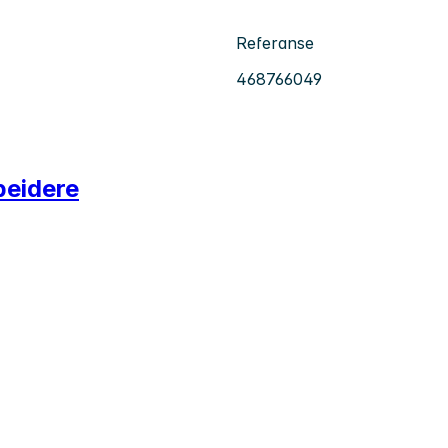
Referanse
468766049
beidere