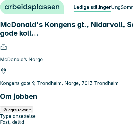
Hopp til innhold
Ledige stillinger
Ung
Somm
McDonald's Kongens gt., Nidarvoll, So
gode koll...
McDonald’s Norge
Kongens gate 9, Trondheim, Norge, 7013 Trondheim
Om jobben
Lagre favoritt
Type ansettelse
Fast, deltid