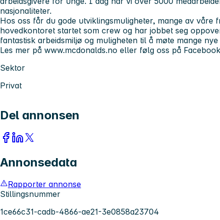
arbeidsgivere for unge. I dag har vi over 5000 medarbeide
nasjonaliteter.
Hos oss får du gode utviklingsmuligheter, mange av våre f
hovedkontoret startet som crew og har jobbet seg oppover. 
fantastisk arbeidsmiljø og muligheten til å møte mange ny
Les mer på www.mcdonalds.no eller følg oss på Facebook,
Sektor
Privat
Del annonsen
Annonsedata
Rapporter annonse
Stillingsnummer
1ce66c31-cadb-4866-ae21-3e0858a23704