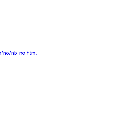
m/no/nb-no.html