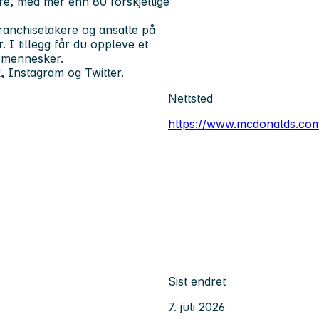
re, med mer enn 80 forskjellige
ranchisetakere og ansatte på
I tillegg får du oppleve et
e mennesker.
 Instagram og Twitter.
Nettsted
https://www.mcdonalds.co
Sist endret
7. juli 2026