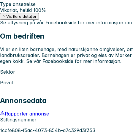
Type ansettelse
Vikariat, heltid 100%
Vis flere detaljer
Se utlysning på vår Facebookside for mer informasjon om s
Om bedriften
Vi er en liten barnehage, med naturskjønne omgivelser, om
landbruksarealer. Barnehagen er privat og eies av Marke
egen kokk. Se vår Facebookside for mer informasjon.
Sektor
Privat
Annonsedata
Rapporter annonse
Stillingsnummer
1ccfe808-f5ac-4073-854b-a7c329d3f353