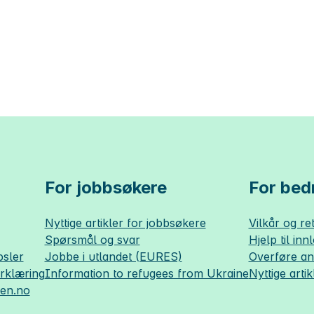
For jobbsøkere
For bedr
Nyttige artikler for jobbsøkere
Vilkår og ret
Spørsmål og svar
Hjelp til inn
sler
Jobbe i utlandet (EURES)
Overføre a
erklæring
Information to refugees from Ukraine
Nyttige artik
sen.no