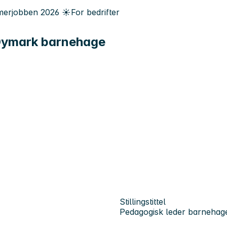
erjobben
2026
☀️
For bedrifter
 Øymark barnehage
Stillingstittel
Pedagogisk leder barnehag