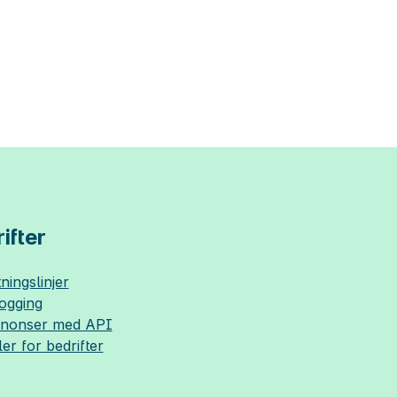
ifter
ningslinjer
logging
nnonser med API
ler for bedrifter