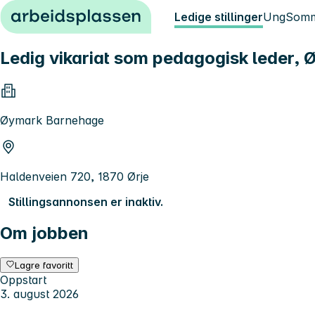
Hopp til innhold
Ledige stillinger
Ung
Somm
Ledig vikariat som pedagogisk leder,
Øymark Barnehage
Haldenveien 720, 1870 Ørje
Stillingsannonsen er inaktiv.
Om jobben
Lagre favoritt
Oppstart
3. august 2026