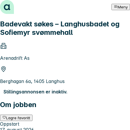
Hopp til innhold
Meny
Badevakt søkes – Langhusbadet og
Sofiemyr svømmehall
Arenadrift As
Berghagan 6a, 1405 Langhus
Stillingsannonsen er inaktiv.
Om jobben
Lagre favoritt
Oppstart
17. august 2026