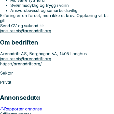
Må være fylt 18 år
Svømmedyktig og trygg i vann
Ansvarsbevisst og samarbeidsvillig
Erfaring er en fordel, men ikke et krav. Opplæring vil bli
gitt.
Send CV og søknad til:
janis.resnis@arenadrift.org
Om bedriften
Arenadrift AS, Berghagan 6A, 1405 Langhus
janis.resnis@arenadrift.org
https://arenadrift.org/
Sektor
Privat
Annonsedata
Rapporter annonse
Stillingsnummer