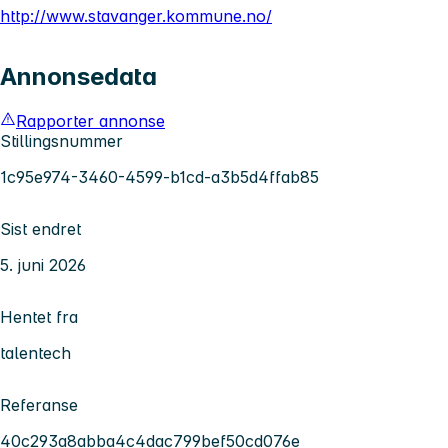
http://www.stavanger.kommune.no/
Annonsedata
Rapporter annonse
Stillingsnummer
1c95e974-3460-4599-b1cd-a3b5d4ffab85
Sist endret
5. juni 2026
Hentet fra
talentech
Referanse
40c293a8abba4c4dac799bef50cd076e