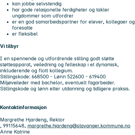
kan jobbe selvstendig
har gode relasjonelle ferdigheter og takler
ungdommer som utfordrer
er en god samarbeidspartner for elever, kollegaer og
foresatte
er fleksibel
Vi tilbyr
I en spennende og utfordrende stilling godt støtte
støtteapparat, veiledning og felleskap i et dynamisk,
inkluderende og flott kollegium.
Stillingskode: 668500 - Lønn 522600 - 619400
Miljøveileder med bachelor, eventuelt fagarbeider.
Stillingskode og lønn etter utdanning og tidligere praksis.
Kontaktinformasjon
Margrethe Hjardeng, Rektor
, 99115648,
margrethe.hjardeng@stavanger.kommune.no
Anne Katrine