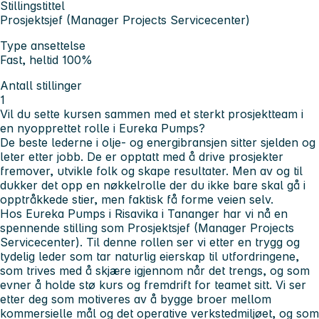
Stillingstittel
Prosjektsjef (Manager Projects Servicecenter)
Type ansettelse
Fast, heltid 100%
Antall stillinger
1
Vil du sette kursen sammen med et sterkt prosjektteam i
en nyopprettet rolle i Eureka Pumps?
De beste lederne i olje- og energibransjen sitter sjelden og
leter etter jobb. De er opptatt med å drive prosjekter
fremover, utvikle folk og skape resultater. Men av og til
dukker det opp en nøkkelrolle der du ikke bare skal gå i
opptråkkede stier, men faktisk få forme veien selv.
Hos Eureka Pumps i Risavika i Tananger har vi nå en
spennende stilling som
Prosjektsjef (Manager Projects
Servicecenter)
. Til denne rollen ser vi etter en trygg og
tydelig leder som tar naturlig eierskap til utfordringene,
som trives med å skjære igjennom når det trengs, og som
evner å holde stø kurs og fremdrift for teamet sitt. Vi ser
etter deg som motiveres av å bygge broer mellom
kommersielle mål og det operative verkstedmiljøet, og som