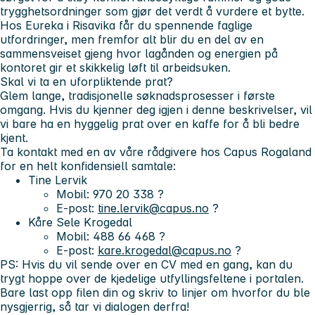
trygghetsordninger som gjør det verdt å vurdere et bytte.
Hos Eureka i Risavika får du spennende faglige
utfordringer, men fremfor alt blir du en del av en
sammensveiset gjeng hvor lagånden og energien på
kontoret gir et skikkelig løft til arbeidsuken.
Skal vi ta en uforpliktende prat?
Glem lange, tradisjonelle søknadsprosesser i første
omgang. Hvis du kjenner deg igjen i denne beskrivelser, vil
vi bare ha en hyggelig prat over en kaffe for å bli bedre
kjent.
Ta kontakt med en av våre rådgivere hos Capus Rogaland
for en helt konfidensiell samtale:
Tine Lervik
Mobil: 970 20 338 ?
E-post:
tine.lervik@capus.no
?
Kåre Sele Krogedal
Mobil: 488 66 468 ?
E-post:
kare.krogedal@capus.no
?
PS:
Hvis du vil sende over en CV med en gang, kan du
trygt hoppe over de kjedelige utfyllingsfeltene i portalen.
Bare last opp filen din og skriv to linjer om hvorfor du ble
nysgjerrig, så tar vi dialogen derfra!