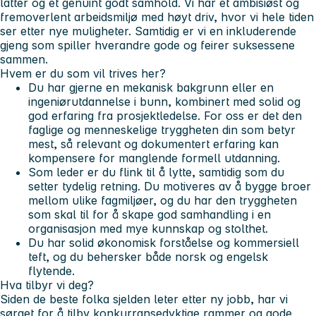
latter og et genuint godt samhold. Vi har et ambisiøst og
fremoverlent arbeidsmiljø med høyt driv, hvor vi hele tiden
ser etter nye muligheter. Samtidig er vi en inkluderende
gjeng som spiller hverandre gode og feirer suksessene
sammen.
Hvem er du som vil trives her?
Du har gjerne en mekanisk bakgrunn eller en
ingeniørutdannelse i bunn, kombinert med solid og
god erfaring fra prosjektledelse. For oss er det den
faglige og menneskelige tryggheten din som betyr
mest, så relevant og dokumentert erfaring kan
kompensere for manglende formell utdanning.
Som leder er du flink til å lytte, samtidig som du
setter tydelig retning. Du motiveres av å bygge broer
mellom ulike fagmiljøer, og du har den tryggheten
som skal til for å skape god samhandling i en
organisasjon med mye kunnskap og stolthet.
Du har solid økonomisk forståelse og kommersiell
teft, og du behersker både norsk og engelsk
flytende.
Hva tilbyr vi deg?
Siden de beste folka sjelden leter etter ny jobb, har vi
sørget for å tilby konkurransedyktige rammer og gode