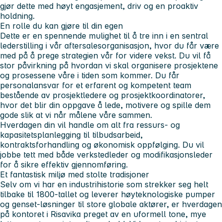
gjør dette med høyt engasjement, driv og en proaktiv
holdning.
En rolle du kan gjøre til din egen
Dette er en spennende mulighet til å tre inn i en sentral
lederstilling i vår aftersalesorganisasjon, hvor du får være
med på å prege strategien vår for videre vekst. Du vil få
stor påvirkning på hvordan vi skal organisere prosjektene
og prosessene våre i tiden som kommer. Du får
personalansvar for et erfarent og kompetent team
bestående av prosjektledere og prosjektkoordinatorer,
hvor det blir din oppgave å lede, motivere og spille dem
gode slik at vi når målene våre sammen.
Hverdagen din vil handle om alt fra ressurs- og
kapasitetsplanlegging til tilbudsarbeid,
kontraktsforhandling og økonomisk oppfølging. Du vil
jobbe tett med både verkstedleder og modifikasjonsleder
for å sikre effektiv gjennomføring.
Et fantastisk miljø med stolte tradisjoner
Selv om vi har en industrihistorie som strekker seg helt
tilbake til 1800-tallet og leverer høyteknologiske pumper
og genset-løsninger til store globale aktører, er hverdagen
på kontoret i Risavika preget av en uformell tone, mye