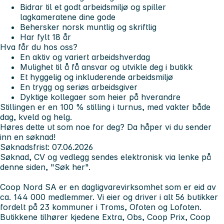
Bidrar til et godt arbeidsmiljø og spiller
lagkameratene dine gode
Behersker norsk muntlig og skriftlig
Har fylt 18 år
Hva får du hos oss?
En aktiv og variert arbeidshverdag
Mulighet til å få ansvar og utvikle deg i butikk
Et hyggelig og inkluderende arbeidsmiljø
En trygg og seriøs arbeidsgiver
Dyktige kollegaer som heier på hverandre
Stillingen er en 100 % stilling i turnus, med vakter både
dag, kveld og helg.
Høres dette ut som noe for deg? Da håper vi du sender
inn en søknad!
Søknadsfrist: 07.06.2026
Søknad, CV og vedlegg sendes elektronisk via lenke på
denne siden, "Søk her".
Coop Nord SA er en dagligvarevirksomhet som er eid av
ca. 144 000 medlemmer. Vi eier og driver i alt 56 butikker
fordelt på 23 kommuner i Troms, Ofoten og Lofoten.
Butikkene tilhører kjedene Extra, Obs, Coop Prix, Coop