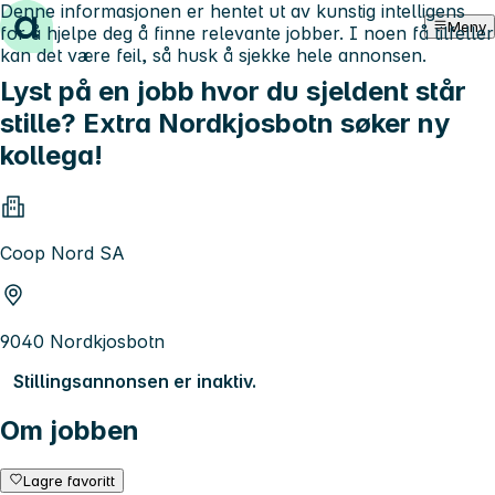
Denne informasjonen er hentet ut av kunstig intelligens
Hopp til innhold
Meny
for å hjelpe deg å finne relevante jobber. I noen få tilfeller
kan det være feil, så husk å sjekke hele annonsen.
Lyst på en jobb hvor du sjeldent står
stille? Extra Nordkjosbotn søker ny
kollega!
Coop Nord SA
9040 Nordkjosbotn
Stillingsannonsen er inaktiv.
Om jobben
Lagre favoritt