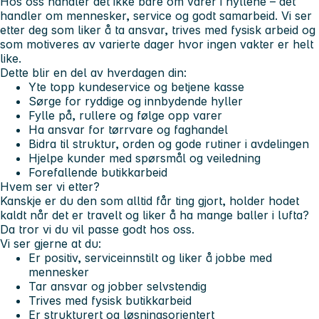
Hos oss handler det ikke bare om varer i hyllene – det
handler om mennesker, service og godt samarbeid. Vi ser
etter deg som liker å ta ansvar, trives med fysisk arbeid og
som motiveres av varierte dager hvor ingen vakter er helt
like.
Dette blir en del av hverdagen din:
Yte topp kundeservice og betjene kasse
Sørge for ryddige og innbydende hyller
Fylle på, rullere og følge opp varer
Ha ansvar for tørrvare og faghandel
Bidra til struktur, orden og gode rutiner i avdelingen
Hjelpe kunder med spørsmål og veiledning
Forefallende butikkarbeid
Hvem ser vi etter?
Kanskje er du den som alltid får ting gjort, holder hodet
kaldt når det er travelt og liker å ha mange baller i lufta?
Da tror vi du vil passe godt hos oss.
Vi ser gjerne at du:
Er positiv, serviceinnstilt og liker å jobbe med
mennesker
Tar ansvar og jobber selvstendig
Trives med fysisk butikkarbeid
Er strukturert og løsningsorientert