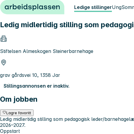
Hopp til innhold
Ledige stillinger
Ung
Somm
Ledig midlertidig stilling som pedago
Stiftelsen Almeskogen Steinerbarnehage
grav gårdsvei 10, 1358 Jar
Stillingsannonsen er inaktiv.
Om jobben
Lagre favoritt
Ledig midlertidig stilling som pedagogisk leder/barnehage
2026–2027.
Oppstart