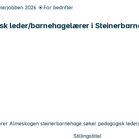
erjobben
2026
☀️
For bedrifter
gisk leder/barnehagelærer i Steinerbar
lærer Almeskogen steinerbarnehage søker pedagogisk leder/b
Stillingstittel