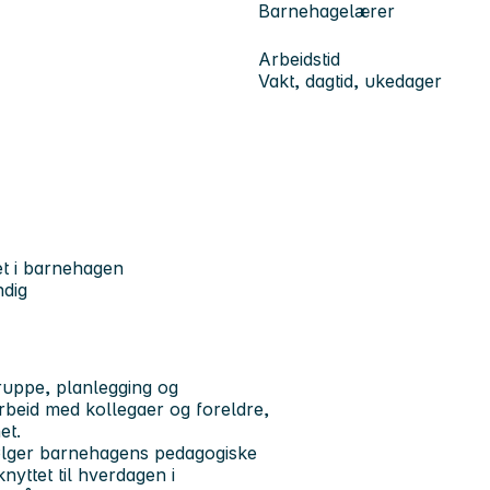
Barnehagelærer
Arbeidstid
Vakt, dagtid, ukedager
et i barnehagen
ndig
ruppe, planlegging og
rbeid med kollegaer og foreldre,
et.
 følger barnehagens pedagogiske
yttet til hverdagen i