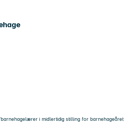
nehage
arnehagelærer i midlertidig stilling for barnehageåret