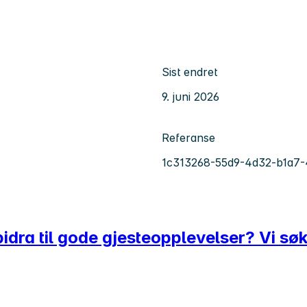
Sist endret
9. juni 2026
Referanse
1c313268-55d9-4d32-b1a7-
bidra til gode gjesteopplevelser? Vi sø