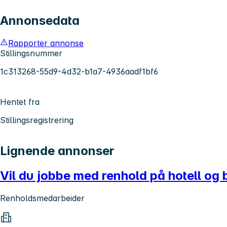
Annonsedata
Rapporter annonse
Stillingsnummer
1c313268-55d9-4d32-b1a7-4936aadf1bf6
Hentet fra
Stillingsregistrering
Lignende annonser
Vil du jobbe med renhold på hotell og 
Renholdsmedarbeider