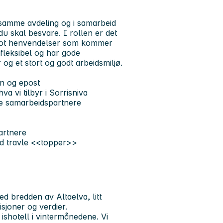
i samme avdeling og i samarbeid
u skal besvare. I rollen er det
 imot henvendelser som kommer
 fleksibel og har gode
og et stort og godt arbeidsmiljø.
n og epost
va vi tilbyr i Sorrisniva
re samarbeidspartnere
artnere
ved travle <<topper>>
ed bredden av Altaelva, litt
sjoner og verdier.
ishotell i vintermånedene. Vi