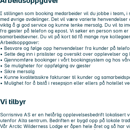
Arbeidsoppgaver
I stillingen som booking medarbeider vil du jobbe i team, 
med øvrige avdelinger. Det vil være varierte henvendelser d
viktig å gi god service og kunne tenke mersalg. Du vil ta
fra gjester på telefon og epost. Vi søker en person som er
samarbeidsevner. Du vil på kort tid få mange nye kollegaer 
Arbeidsoppgaver:
• Besvare og følge opp henvendelser fra kunder på telefo
• Sette deg inn i prislister og oversikt over opplevelser og h
• Gjennomføre bookinger i vårt bookingsystem og hos vå
• Se muligheter for oppfølging av gjester
• Sikre mersalg
• Kunne kvalitetssikre fakturaer til kunder og samarbeidsp
• Mulighet for å bistå i resepsjon eller ellers på hotellet 
Vi tilbyr
Sorrisniva AS er en helårlig opplevelsesbedrift lokalisert v
utenfor Alta sentrum. Bedriften er bygd opp på lokale tradi
Vår Arctic Wilderness Lodge er åpen hele året og så har vi 