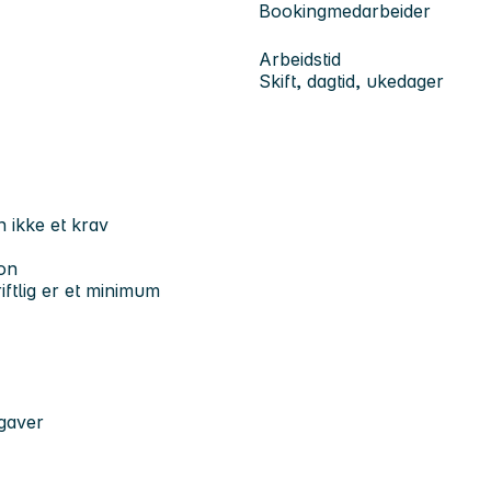
Bookingmedarbeider
Arbeidstid
Skift, dagtid, ukedager
n ikke et krav
on
ftlig er et minimum
pgaver