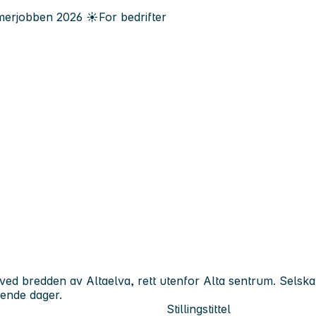
erjobben
2026
☀️
For bedrifter
 ved bredden av Altaelva, rett utenfor Alta sentrum. Selska
nende dager.
Stillingstittel