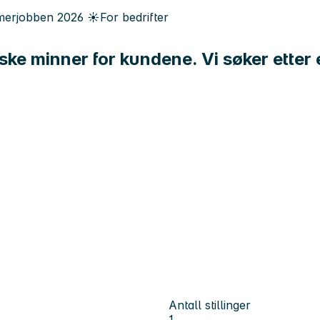
erjobben
2026
☀️
For bedrifter
iske minner for kundene. Vi søker ette
Antall stillinger
1