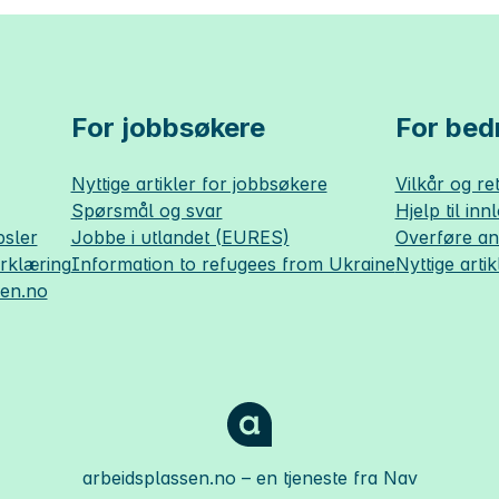
For jobbsøkere
For bedr
Nyttige artikler for jobbsøkere
Vilkår og ret
Spørsmål og svar
Hjelp til inn
sler
Jobbe i utlandet (EURES)
Overføre a
erklæring
Information to refugees from Ukraine
Nyttige artik
sen.no
arbeidsplassen.no
– en tjeneste fra Nav