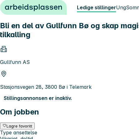
Hopp til innhold
Ledige stillinger
Ung
Somm
Bli en del av Gullfunn Bø og skap mag
tilkalling
Gullfunn AS
Stasjonsvegen 28, 3800 Bø i Telemark
Stillingsannonsen er inaktiv.
Om jobben
Lagre favoritt
Type ansettelse
Vikariat, deltid