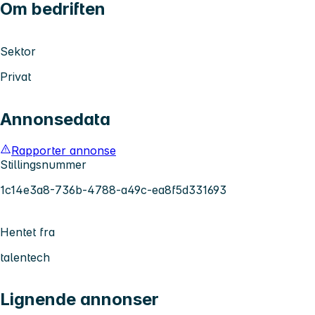
Om bedriften
Sektor
Privat
Annonsedata
Rapporter annonse
Stillingsnummer
1c14e3a8-736b-4788-a49c-ea8f5d331693
Hentet fra
talentech
Lignende annonser