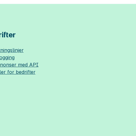
ifter
ningslinjer
logging
nnonser med API
ler for bedrifter