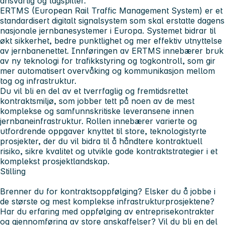
ansvarlig og lagspiller.
ERTMS (European Rail Traffic Management System) er et
standardisert digitalt signalsystem som skal erstatte dagens
nasjonale jernbanesystemer i Europa. Systemet bidrar til
økt sikkerhet, bedre punktlighet og mer effektiv utnyttelse
av jernbanenettet. Innføringen av ERTMS innebærer bruk
av ny teknologi for trafikkstyring og togkontroll, som gir
mer automatisert overvåking og kommunikasjon mellom
tog og infrastruktur.
Du vil bli en del av et tverrfaglig og fremtidsrettet
kontraktsmiljø, som jobber tett på noen av de mest
komplekse og samfunnskritiske leveransene innen
jernbaneinfrastruktur. Rollen innebærer varierte og
utfordrende oppgaver knyttet til store, teknologistyrte
prosjekter, der du vil bidra til å håndtere kontraktuell
risiko, sikre kvalitet og utvikle gode kontraktstrategier i et
komplekst prosjektlandskap.
Stilling
Brenner du for kontraktsoppfølging? Elsker du å jobbe i
de største og mest komplekse infrastrukturprosjektene?
Har du erfaring med oppfølging av entreprisekontrakter
og gjennomføring av store anskaffelser? Vil du bli en del