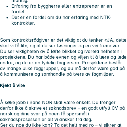
muntlig.
Erfaring fra byggherre eller entreprenør er en
fordel.
Det er en fordel om du har erfaring med NTK-
kontrakter.
Som kontraktsrådgiver er det viktig at du tenker «JA, dette
skal vi få til», og at du ser løsninger og en vei fremover.
Du ser viktigheten av å løfte blikket og ivareta helheten i
prosjektene. Du har både evnen og viljen til å lære og lede
andre, og du er en tydelig fagperson. Prosjektene består
av mange ulike faggrupper, og du må derfor være god på
å kommunisere og samhandle på tvers av fagmiljøer.
Kjekt å vite
Å søke jobb i Bane NOR skal være enkelt. Du trenger
derfor ikke å skrive et søknadsbrev – en godt utfylt CV på
norsk og dine svar på noen få spørsmål i
søknadsprosessen er alt vi ønsker fra deg.
Ser du noe du ikke kan? Ta det helt med ro – vi sikrer at