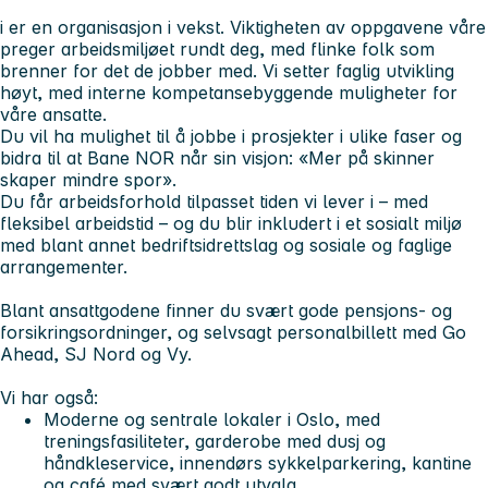
i er en organisasjon i vekst. Viktigheten av oppgavene våre
preger arbeidsmiljøet rundt deg, med flinke folk som
brenner for det de jobber med. Vi setter faglig utvikling
høyt, med interne kompetansebyggende muligheter for
våre ansatte.
Du vil ha mulighet til å jobbe i prosjekter i ulike faser og
bidra til at Bane NOR når sin visjon:
«Mer på skinner
skaper mindre spor».
Du får arbeidsforhold tilpasset tiden vi lever i – med
fleksibel arbeidstid – og du blir inkludert i et sosialt miljø
med blant annet bedriftsidrettslag og sosiale og faglige
arrangementer.
Blant ansattgodene finner du svært gode pensjons- og
forsikringsordninger, og selvsagt personalbillett med Go
Ahead, SJ Nord og Vy.
Vi har også:
Moderne og sentrale lokaler i Oslo, med
treningsfasiliteter, garderobe med dusj og
håndkleservice, innendørs sykkelparkering, kantine
og café med svært godt utvalg.