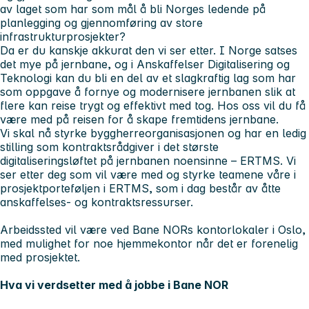
av laget som har som mål å bli Norges ledende på
planlegging og gjennomføring av store
infrastrukturprosjekter?
Da er du kanskje akkurat den vi ser etter. I Norge satses
det mye på jernbane, og i Anskaffelser Digitalisering og
Teknologi kan du bli en del av et slagkraftig lag som har
som oppgave å fornye og modernisere jernbanen slik at
flere kan reise trygt og effektivt med tog. Hos oss vil du få
være med på reisen for å skape fremtidens jernbane.
Vi skal nå styrke byggherreorganisasjonen og har en ledig
stilling som kontraktsrådgiver i det største
digitaliseringsløftet på jernbanen noensinne – ERTMS. Vi
ser etter deg som vil være med og styrke teamene våre i
prosjektporteføljen i ERTMS, som i dag består av åtte
anskaffelses- og kontraktsressurser.
Arbeidssted
vil være ved Bane NORs kontorlokaler i Oslo,
med mulighet for noe hjemmekontor når det er forenelig
med prosjektet.
Hva vi verdsetter med å jobbe i Bane NOR