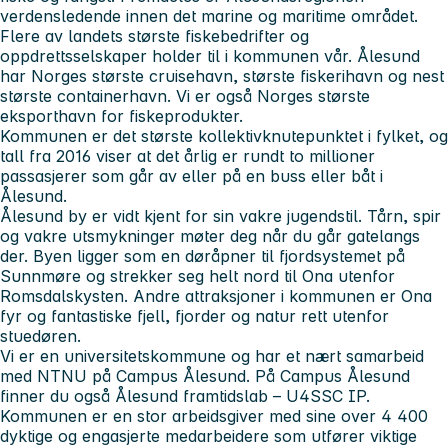
verdensledende innen det marine og maritime området.
Flere av landets største fiskebedrifter og
oppdrettsselskaper holder til i kommunen vår. Ålesund
har Norges største cruisehavn, største fiskerihavn og nest
største containerhavn. Vi er også Norges største
eksporthavn for fiskeprodukter.
Kommunen er det største kollektivknutepunktet i fylket, og
tall fra 2016 viser at det årlig er rundt to millioner
passasjerer som går av eller på en buss eller båt i
Ålesund.
Ålesund by er vidt kjent for sin vakre jugendstil. Tårn, spir
og vakre utsmykninger møter deg når du går gatelangs
der. Byen ligger som en døråpner til fjordsystemet på
Sunnmøre og strekker seg helt nord til Ona utenfor
Romsdalskysten. Andre attraksjoner i kommunen er Ona
fyr og fantastiske fjell, fjorder og natur rett utenfor
stuedøren.
Vi er en universitetskommune og har et nært samarbeid
med NTNU på Campus Ålesund. På Campus Ålesund
finner du også Ålesund framtidslab – U4SSC IP.
Kommunen er en stor arbeidsgiver med sine over 4 400
dyktige og engasjerte medarbeidere som utfører viktige