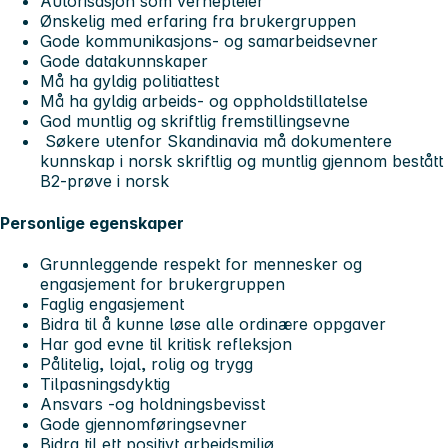
Autorisasjon som vernepleier
Ønskelig med erfaring fra brukergruppen
Gode kommunikasjons- og samarbeidsevner
Gode datakunnskaper
Må ha gyldig politiattest
Må ha gyldig arbeids- og oppholdstillatelse
God muntlig og skriftlig fremstillingsevne
Søkere utenfor Skandinavia må dokumentere
kunnskap i norsk skriftlig og muntlig gjennom bestått
B2-prøve i norsk
Personlige egenskaper
Grunnleggende respekt for mennesker og
engasjement for brukergruppen
Faglig engasjement
Bidra til å kunne løse alle ordinære oppgaver
Har god evne til kritisk refleksjon
Pålitelig, lojal, rolig og trygg
Tilpasningsdyktig
Ansvars -og holdningsbevisst
Gode gjennomføringsevner
Bidra til ett positivt arbeidsmiljø