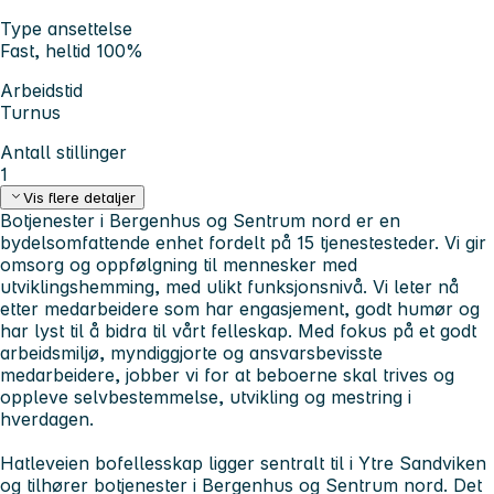
Type ansettelse
Fast, heltid 100%
Arbeidstid
Turnus
Antall stillinger
1
Vis flere detaljer
Botjenester i Bergenhus og Sentrum nord er en
bydelsomfattende enhet fordelt på 15 tjenestesteder. Vi gir
omsorg og oppfølgning til mennesker med
utviklingshemming, med ulikt funksjonsnivå. Vi leter nå
etter medarbeidere som har engasjement, godt humør og
har lyst til å bidra til vårt felleskap. Med fokus på et godt
arbeidsmiljø, myndiggjorte og ansvarsbevisste
medarbeidere, jobber vi for at beboerne skal trives og
oppleve selvbestemmelse, utvikling og mestring i
hverdagen.
Hatleveien bofellesskap ligger sentralt til i Ytre Sandviken
og tilhører botjenester i Bergenhus og Sentrum nord. Det