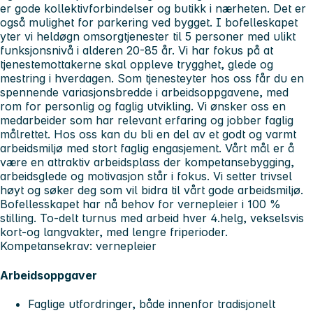
er gode kollektivforbindelser og butikk i nærheten. Det er
også mulighet for parkering ved bygget. I bofelleskapet
yter vi heldøgn omsorgtjenester til 5 personer med ulikt
funksjonsnivå i alderen 20-85 år. Vi har fokus på at
tjenestemottakerne skal oppleve trygghet, glede og
mestring i hverdagen. Som tjenesteyter hos oss får du en
spennende variasjonsbredde i arbeidsoppgavene, med
rom for personlig og faglig utvikling. Vi ønsker oss en
medarbeider som har relevant erfaring og jobber faglig
målrettet. Hos oss kan du bli en del av et godt og varmt
arbeidsmiljø med stort faglig engasjement. Vårt mål er å
være en attraktiv arbeidsplass der kompetansebygging,
arbeidsglede og motivasjon står i fokus. Vi setter trivsel
høyt og søker deg som vil bidra til vårt gode arbeidsmiljø.
Bofellesskapet har nå behov for vernepleier i 100 %
stilling. To-delt turnus med arbeid hver 4.helg, vekselsvis
kort-og langvakter, med lengre friperioder.
Kompetansekrav: vernepleier
Arbeidsoppgaver
Faglige utfordringer, både innenfor tradisjonelt