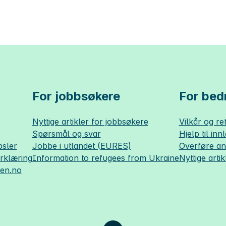
For jobbsøkere
For bedr
Nyttige artikler for jobbsøkere
Vilkår og ret
Spørsmål og svar
Hjelp til inn
sler
Jobbe i utlandet (EURES)
Overføre a
erklæring
Information to refugees from Ukraine
Nyttige artik
sen.no