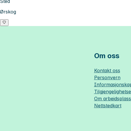
Sted
Ørskog
Om oss
Kontakt oss
Personvern
Informasjonskap
Tilgjengelighets
Om
arbeidsplas
Nettstedkart