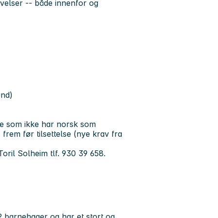
velser -- både innenfor og
und)
kere som ikke har norsk som
frem før tilsettelse (nye krav fra
Toril Solheim tlf. 930 39 658.
barnehager og har et stort og