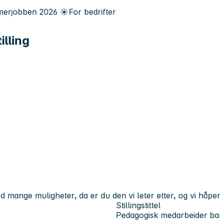
erjobben
2026
☀️
For bedrifter
illing
d mange muligheter, da er du den vi leter etter, og vi håper
Stillingstittel
Pedagogisk medarbeider b