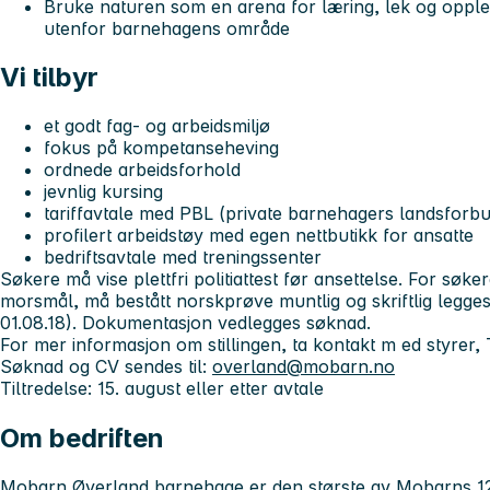
Bruke naturen som en arena for læring, lek og opple
utenfor barnehagens område
Vi tilbyr
et godt fag- og arbeidsmiljø
fokus på kompetanseheving
ordnede arbeidsforhold
jevnlig kursing
tariffavtale med PBL (private barnehagers landsforb
profilert arbeidstøy med egen nettbutikk for ansatte
bedriftsavtale med treningssenter
Søkere må vise plettfri politiattest før ansettelse. For sø
morsmål, må bestått norskprøve muntlig og skriftlig legges 
01.08.18). Dokumentasjon vedlegges søknad.
For mer informasjon om stillingen, ta kontakt m ed styrer, 
Søknad og CV sendes til:
overland@mobarn.no
Tiltredelse: 15. august eller etter avtale
Om bedriften
Mobarn Øverland barnehage er den største av Mobarns 12 