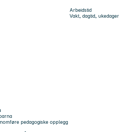
Arbeidstid
Vakt, dagtid, ukedager
a
 barna
ennomføre pedagogiske opplegg