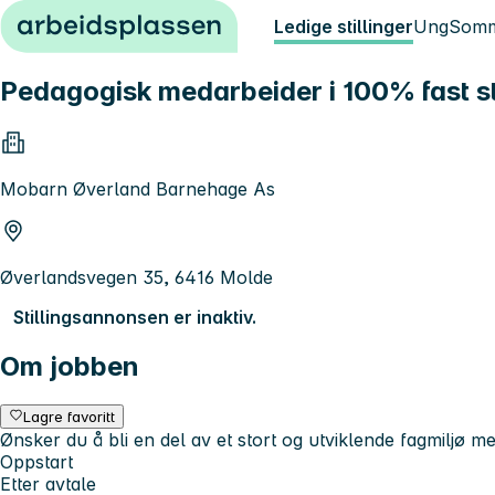
Hopp til innhold
Ledige stillinger
Ung
Somm
Pedagogisk medarbeider i 100% fast st
Mobarn Øverland Barnehage As
Øverlandsvegen 35, 6416 Molde
Stillingsannonsen er inaktiv.
Om jobben
Lagre favoritt
Ønsker du å bli en del av et stort og utviklende fagmiljø me
Oppstart
Etter avtale