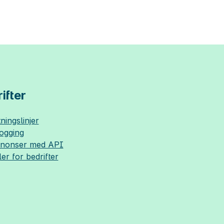
ifter
ningslinjer
logging
nnonser med API
ler for bedrifter