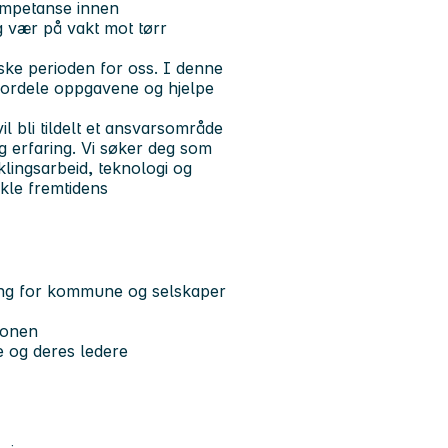
kompetanse innen
g vær på vakt mot tørr
ske perioden for oss. I denne
å fordele oppgavene og hjelpe
vil bli tildelt et ansvarsområde
 erfaring. Vi søker deg som
ingsarbeid, teknologi og
kle fremtidens
ing for kommune og selskaper
sjonen
e og deres ledere