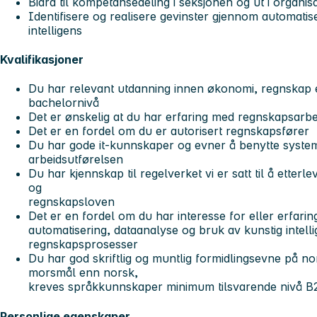
Bidra til kompetansedeling i seksjonen og ut i organi
Identifisere og realisere gevinster gjennom automatis
intelligens
Kvalifikasjoner
Du har relevant utdanning innen økonomi, regnskap e
bachelornivå
Det er ønskelig at du har erfaring med regnskapsarbeid
Det er en fordel om du er autorisert regnskapsfører
Du har gode it-kunnskaper og evner å benytte systemen
arbeidsutførelsen
Du har kjennskap til regelverket vi er satt til å ette
og
regnskapsloven
Det er en fordel om du har interesse for eller erfaring
automatisering, dataanalyse og bruk av kunstig intelli
regnskapsprosesser
Du har god skriftlig og muntlig formidlingsevne på n
morsmål enn norsk,
kreves språkkunnskaper minimum tilsvarende nivå B
Personlige egenskaper