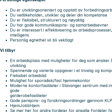
Du er utviklingsorientert og opptatt av forbedringsarb
Du vedlikeholder, utvikler og deler din kompetanse
Du er fleksibel, strukturert og nøyaktig
Du har gode kommunikasjons- og samarbeidsevner
Du er interessert i effektivisering av arbeidsprosesse
intelligens
Personlig egnethet vil bli vektlagt
Vi tilbyr
En arbeidsplass med muligheter for deg som ønsker å
utvikling
Spennende og varierte oppgaver i et trivelig og kompe
Fleksibel arbeidstid
Mulighet for sporadisk/fast hjemmekontor
Moderne kontorfasiliteter i Stavanger sentrum med i
gode
garderobefasiliteter
Gode pensjons- og forsikringsordninger gjennom KL
HjemJobbHjem
Se mer her for andre fordeler for ansatte Fordeler f