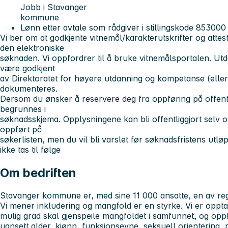
Jobb i Stavanger
kommune
Lønn etter avtale som rådgiver i stillingskode 853000
Vi ber om at godkjente vitnemål/karakterutskrifter og attes
den elektroniske
søknaden. Vi oppfordrer til å bruke vitnemålsportalen. Ut
være godkjent
av Direktoratet for høyere utdanning og kompetanse (ell
dokumenteres.
Dersom du ønsker å reservere deg fra oppføring på offentl
begrunnes i
søknadsskjema. Opplysningene kan bli offentliggjort selv o
oppført på
søkerlisten, men du vil bli varslet før søknadsfristens ut
ikke tas til følge
Om bedriften
Stavanger kommune er, med sine 11 000 ansatte, en av reg
Vi mener inkludering og mangfold er en styrke. Vi er opptat
mulig grad skal gjenspeile mangfoldet i samfunnet, og oppfor
uansett alder, kjønn, funksjonsevne, seksuell orientering, r