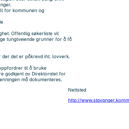
inger.
ell for kommunen og
de
t. Offentlig søkerliste vil
ge tungtveiende grunner for å få
er der det er påkrevd iht. lovverk.
ppfordrer til å bruke
e godkjent av Direktoratet for
jenningen må dokumenteres.
Nettsted
http://www.stavanger.kom