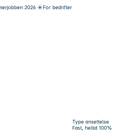
erjobben
2026
☀️
For bedrifter
Type ansettelse
Fast, heltid 100%