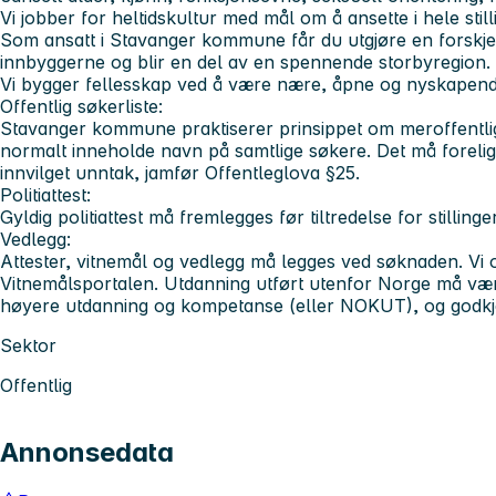
Vi jobber for heltidskultur med mål om å ansette i hele still
Som ansatt i Stavanger kommune får du utgjøre en forskj
innbyggerne og blir en del av en spennende storbyregion.
Vi bygger fellesskap ved å være nære, åpne og nyskapen
Offentlig søkerliste:
Stavanger kommune praktiserer prinsippet om meroffentlighe
normalt inneholde navn på samtlige søkere. Det må forelig
innvilget unntak, jamfør Offentleglova §25.
Politiattest:
Gyldig politiattest må fremlegges før tiltredelse for stilling
Vedlegg:
Attester, vitnemål og vedlegg må legges ved søknaden. Vi o
Vitnemålsportalen. Utdanning utført utenfor Norge må vær
høyere utdanning og kompetanse (eller NOKUT), og godk
Sektor
Offentlig
Annonsedata