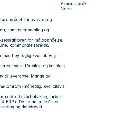
Arbeidsspråk
Norsk
ektørområdet Innovasjon og
lønn, samt egenbetaling og
ksessfaktorer for måloppnåelse.
mune, kommunale foretak,
ed høy faglig kvalitet. Vi gir
res ledere får viktig og tidsriktig
v til leveranse. Mange av
 mellomrom (månedlig, kvartalsvis
 sentralt i vårt utviklingsarbeid.
 Unit4 ERPx. De kommende årene
tisering og datadrevet