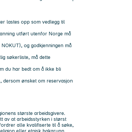
ter lastes opp som vedlegg til
danning utført utenfor Norge må
er NOKUT), og godkjenningen må
ig søkerliste, må dette
m du har bedt om å ikke bli
løp, dersom ønsket om reservasjon
ionens største arbeidsgivere.
t av at arbeidsstyrken i størst
drer alle kvalifiserte til å søke,
eligion eller etnisk bakgrunn.