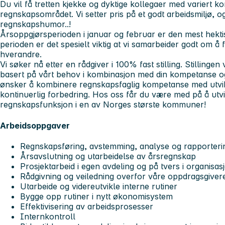
Du vil få tretten kjekke og dyktige kollegaer med variert 
regnskapsområdet. Vi setter pris på et godt arbeidsmiljø, o
regnskapshumor..!
Årsoppgjørsperioden i januar og februar er den mest hekti
perioden er det spesielt viktig at vi samarbeider godt om 
hverandre.
Vi søker nå etter en rådgiver i 100% fast stilling. Stillingen 
basert på vårt behov i kombinasjon med din kompetanse og
ønsker å kombinere regnskapsfaglig kompetanse med utvikl
kontinuerlig forbedring. Hos oss får du være med på å utvi
regnskapsfunksjon i en av Norges største kommuner!
Arbeidsoppgaver
Regnskapsføring, avstemming, analyse og rapporter
Årsavslutning og utarbeidelse av årsregnskap
Prosjektarbeid i egen avdeling og på tvers i organisa
Rådgivning og veiledning overfor våre oppdragsgiver
Utarbeide og videreutvikle interne rutiner
Bygge opp rutiner i nytt økonomisystem
Effektivisering av arbeidsprosesser
Internkontroll