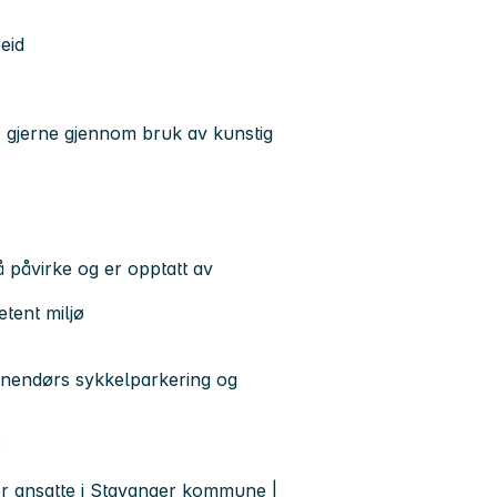
eid
r, gjerne gjennom bruk av kunstig
 påvirke og er opptatt av
tent miljø
nnendørs sykkelparkering og
P
or ansatte i Stavanger kommune |