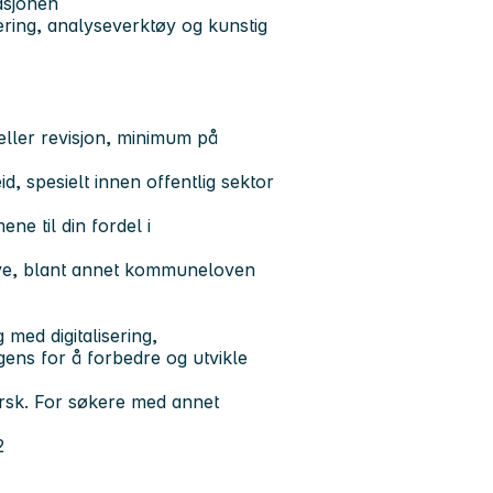
sasjonen
ering, analyseverktøy og kunstig
ller revisjon, minimum på
, spesielt innen offentlig sektor
e til din fordel i
rleve, blant annet kommuneloven
 med digitalisering,
gens for å forbedre og utvikle
orsk. For søkere med annet
2