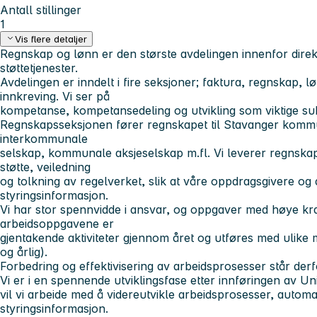
Antall stillinger
1
Vis flere detaljer
Regnskap og lønn er den største avdelingen innenfor dir
støttetjenester.
Avdelingen er inndelt i fire seksjoner; faktura, regnskap, 
innkreving. Vi ser på
kompetanse, kompetansedeling og utvikling som viktige su
Regnskapsseksjonen fører regnskapet til Stavanger kom
interkommunale
selskap, kommunale aksjeselskap m.fl. Vi leverer regnskap m
støtte, veiledning
og tolkning av regelverket, slik at våre oppdragsgivere og de
styringsinformasjon.
Vi har stor spennvidde i ansvar, og oppgaver med høye kra
arbeidsoppgavene er
gjentakende aktiviteter gjennom året og utføres med ulike
og årlig).
Forbedring og effektivisering av arbeidsprosesser står derfor
Vi er i en spennende utviklingsfase etter innføringen av
vil vi arbeide med å videreutvikle arbeidsprosesser, automa
styringsinformasjon.