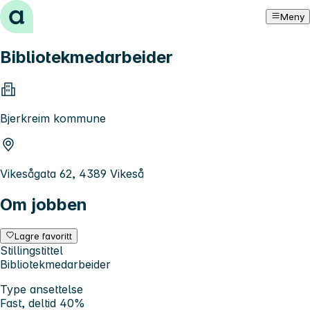
Hopp til innhold
Meny
Bibliotekmedarbeider
Bjerkreim kommune
Vikesågata 62, 4389 Vikeså
Om jobben
Lagre favoritt
Stillingstittel
Bibliotekmedarbeider
Type ansettelse
Fast, deltid 40%