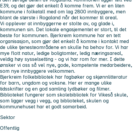
E39, og det gjør det enkelt å komme frem. Vi er en liten
kommune i folketall med om lag 2800 innbyggere, men
blant de største i Rogaland når det kommer til areal.
Vi opplever at innbyggerne er stolte av, og glade i,
kommunen sin. Det lokale engasjementet er stort, til det
beste for kommunen. Bjerkreim kommune har en tett
organisasjon, som gjør det enkelt å komme i kontakt med
de ulike tjenesteområdene en skulle ha behov for. Vi har
mye flott natur, ledige boligtomter, ledig næringsareal,
veldig høy sysselsetting - og vi har rom for mer. I dette
ønsker vi oss så vel nye, gode, kompetente medarbeidere,
som nye innbyggere velkommen.
Bjerkreim folkebibliotek
har fagbøker og skjønnlitteratur
for barn, ungdom og voksne. Her er mange ulike
tidsskrifter og en god samling lydbøker og filmer.
Biblioteket fungerer som skolebibliotek for Vikeså skule,
som ligger vegg i vegg, og biblioteket, skulen og
kommunehuset har et godt samarbeid.
Sektor
Offentlig