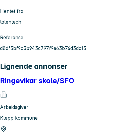
Hentet fra
talentech
Referanse
d8df3bf9c3b943c797f9e63b76d3dc13
Lignende annonser
Ringevikar skole/SFO
Arbeidsgiver
Klepp kommune