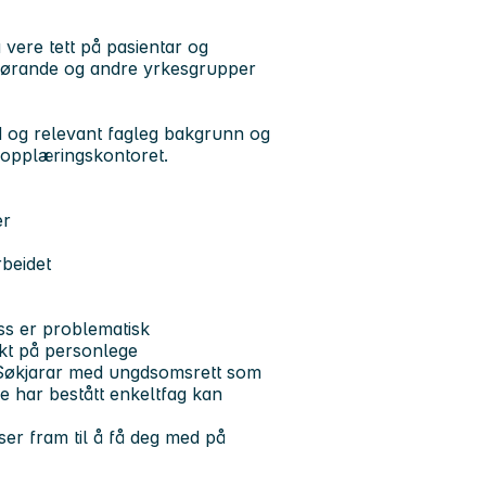
 vere tett på pasientar og
ørande og andre yrkesgrupper
d og relevant fagleg bakgrunn og
d opplæringskontoret.
er
rbeidet
ass er problematisk
ekt på personlege
u. Søkjarar med ungdsomsrett som
je har bestått enkeltfag kan
er fram til å få deg med på