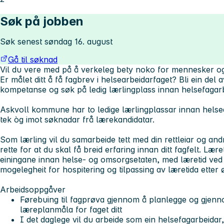
Søk på jobben
Søk senest søndag 16. august
Gå til søknad
Vil du vere med på å verkeleg bety noko for mennesker og ut
Er målet ditt å få fagbrev i helsearbeidarfaget? Bli ein del 
kompetanse og søk på ledig lærlingplass innan helsefagarb
Askvoll kommune har to ledige lærlingplassar innan helsea
tek òg imot søknadar frå lærekandidatar.
Som lærling vil du samarbeide tett med din rettleiar og andr
rette for at du skal få breid erfaring innan ditt fagfelt. Lær
einingane innan helse- og omsorgsetaten, med læretid ved 
mogelegheit for hospitering og tilpassing av læretida etter 
Arbeidsoppgåver
Førebuing til fagprøva gjennom å planlegge og gjennom
læreplanmåla for faget ditt
I det daglege vil du arbeide som ein helsefagarbeidar