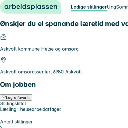
Hopp til innhold
Ledige stillinger
Ung
Somm
Ønskjer du ei spanande læretid med var
Askvoll kommune Helse og omsorg
Askvoll omsorgssenter, 6980 Askvoll
Om jobben
Lagre favoritt
Stillingstittel
Lærling i helsearbeidarfaget
Antall stillinger
2