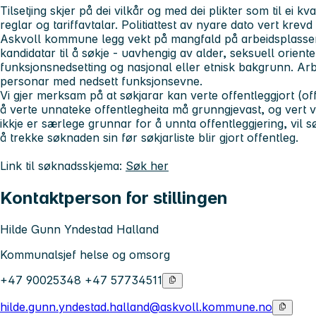
Tilsetjing skjer på dei vilkår og med dei plikter som til ei k
reglar og tariffavtalar. Politiattest av nyare dato vert krevd fø
Askvoll kommune legg vekt på mangfald på arbeidsplassen
kandidatar til å søkje - uavhengig av alder, seksuell oriente
funksjonsnedsetting og nasjonal eller etnisk bakgrunn. Arbe
personar med nedsett funksjonsevne.
Vi gjer merksam på at søkjarar kan verte offentleggjort (of
å verte unnateke offentlegheita må grunngjevast, og vert 
ikkje er særlege grunnar for å unnta offentleggjering, vil s
å trekke søknaden sin før søkjarliste blir gjort offentleg.
Link til søknadsskjema:
Søk her
Kontaktperson for stillingen
Hilde Gunn Yndestad Halland
Kommunalsjef helse og omsorg
+47 90025348 +47 57734511
hilde.gunn.yndestad.halland@askvoll.kommune.no