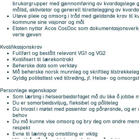
brukargrupper med gjennomføring av kvardagslege g
måltid, aktivitetar og generell tilrettelegging av kvard
Utøve pleie og omsorg i tråd med gjeldande krav til kv
kommune sine visjonar og mål
Etaten nyttar Acos CosDoc som dokumentasjonsverkt
verte gjeven
Kvalifikasjonskrav
Fullført og bestått relevant VG1 og VG2
Kvalifisert til lærekontrakt
Beherske data som verktøy
Må beherske norsk munnleg og skriftleg tilstrekkeleg 
Gyldig politiattest ved tiltreding, jf. Helse- og omsor
Personlege eigenskapar
Som lærling i helsearbeidarfaget må du like å jobbe
Du er samarbeidsviljug, fleksibel og påliteleg
Du trivast i møtet med pasientar og pårørande, og e
behov
Du må kunne vise omsorg og bry deg om andre menn
respekt
Evne til læring og omstilling er viktig