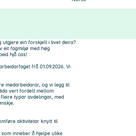
gjere ein forskjell i livet deira?
av eit fagmiljø med høg
eid hjå oss!
rbeidarfaget frå 01.09.2026. Vi
e medarbeidarar, og vi legg til
etida vert fordelt mellom
fleire typar avdelingar, med
ønskje.
føre aktivitetar knytt til
, som inneber å hjelpe ulike