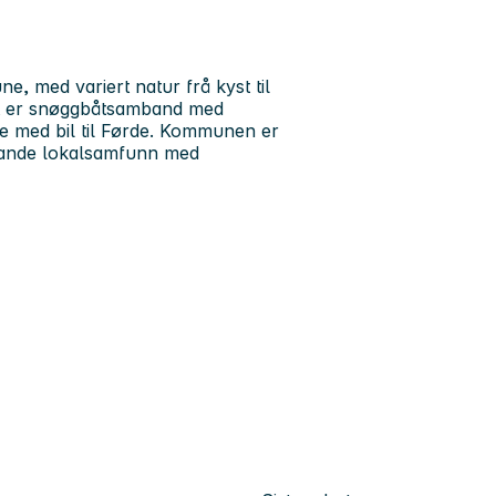
, med variert natur frå kyst til
et er snøggbåtsamband med
me med bil til Førde. Kommunen er
evande lokalsamfunn med