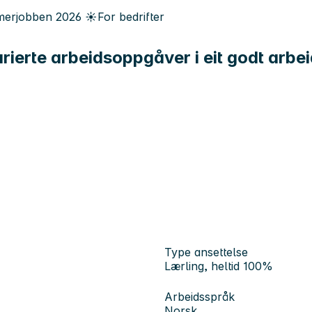
erjobben
2026
☀️
For bedrifter
ierte arbeidsoppgåver i eit godt arbeid
Type ansettelse
Lærling, heltid 100%
Arbeidsspråk
Norsk