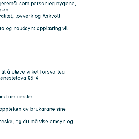
jeremål som personleg hygiene,
agen
alitet, lovverk og Askvoll
ø og naudsynt opplæring vil
til å utøve yrket forsvarleg
gstenestelova §5-4
 med menneske
r oppteken av brukarane sine
eske, og du må vise omsyn og