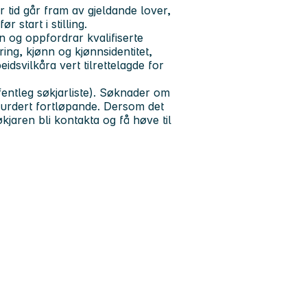
var tid går fram av gjeldande lover,
r start i stilling.
 og oppfordrar kvalifiserte
ring, kjønn og kjønnsidentitet,
idsvilkåra vert tilrettelagde for
fentleg søkjarliste). Søknader om
vurdert fortløpande. Dersom det
økjaren bli kontakta og få høve til