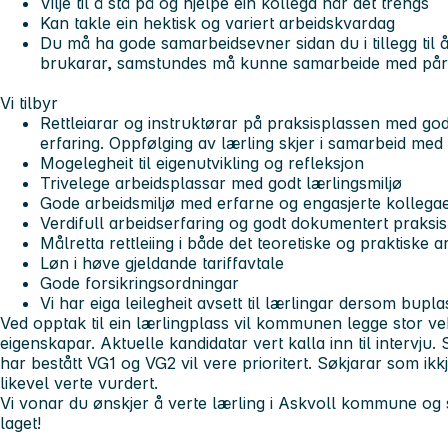
Vilje til å stå på og hjelpe ein kollega når det trengs
Kan takle ein hektisk og variert arbeidskvardag
Du må ha gode samarbeidsevner sidan du i tillegg til å
brukarar, samstundes må kunne samarbeide med pår
Vi tilbyr
Rettleiarar og instruktørar på praksisplassen med go
erfaring. Oppfølging av lærling skjer i samarbeid me
Mogelegheit til eigenutvikling og refleksjon
Trivelege arbeidsplassar med godt lærlingsmiljø
Gode arbeidsmiljø med erfarne og engasjerte kollega
Verdifull arbeidserfaring og godt dokumentert praksis
Målretta rettleiing i både det teoretiske og praktiske a
Løn i høve gjeldande tariffavtale
Gode forsikringsordningar
Vi har eiga leilegheit avsett til lærlingar dersom bupl
Ved opptak til ein lærlingplass vil kommunen legge stor v
eigenskapar. Aktuelle kandidatar vert kalla inn til intervj
har bestått VG1 og VG2 vil vere prioritert. Søkjarar som ikk
likevel verte vurdert.
Vi vonar du ønskjer å verte lærling i Askvoll kommune og s
laget!