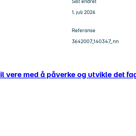
Sist endret
1. juli 2026
Referanse
3642007_140347_nn
 vil vere med å påverke og utvikle det 