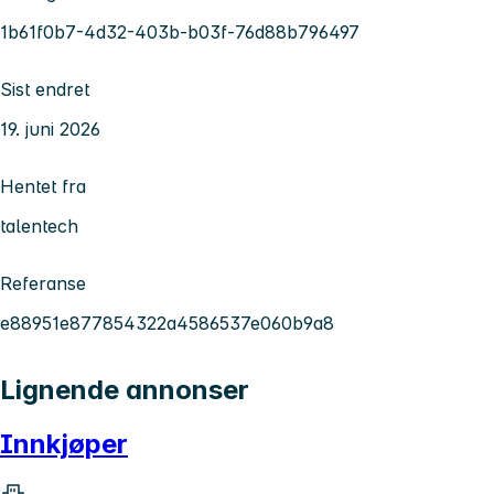
1b61f0b7-4d32-403b-b03f-76d88b796497
Sist endret
19. juni 2026
Hentet fra
talentech
Referanse
e88951e877854322a4586537e060b9a8
Lignende annonser
Innkjøper