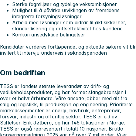
Sterke fagmiljøer og tydelige vekstambisjoner
Mulighet til å påvirke utviklingen av fremtidens
integrerte forsyningsløsninger
Arbeid med løsninger som bidrar til økt sikkerhet,
standardisering og driftseffektivitet hos kundene
Konkurransedyktige betingelser
Kandidater vurderes fortløpende, og aktuelle søkere vil bli
invitert til intervju underveis i søknadsperioden
Om bedriften
TESS er landets største leverandør av drift- og
vedlikeholdsprodukter, og har formet slangebransjen i
over et halvt århundre. Våre ansatte jobber med alt fra
salg og logistikk, til produksjon og engineering. Prioriterte
markedssegmenter er energi, havbruk, entreprenør,
forsvar, industri og offentlig sektor. TESS er eid av
Stiftelsen Erik Jølberg, og har 145 lokasjoner i Norge.
TESS er også representert i totalt 10 nasjoner. Brutto
konsernomsetning i 2025 var på over 7 milliarder. Vi er