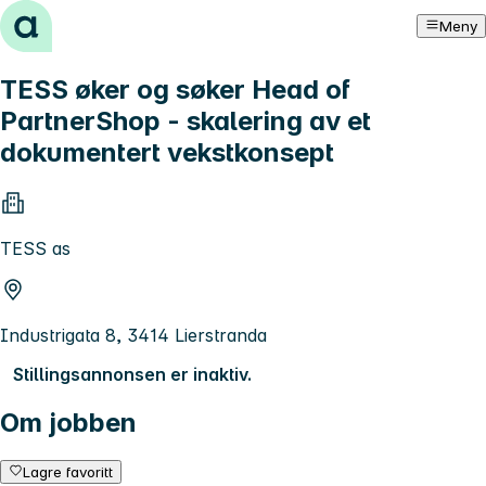
Hopp til innhold
Meny
TESS øker og søker Head of
PartnerShop - skalering av et
dokumentert vekstkonsept
TESS as
Industrigata 8, 3414 Lierstranda
Stillingsannonsen er inaktiv.
Om jobben
Lagre favoritt