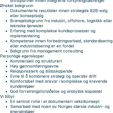
driftspartner innen integrerte forsyningsløsninger
Ønsket bakgrunn
Dokumenterte resultater innen strategisk B2B-salg
eller konseptsalg
Bransjebakgrunn fra industri, offshore, logistikk eller
tekniske tjenester
Erfaring med komplekse kundeprosesser og
implementering
Kompetanse innen forbedringsarbeid, standardisering
eller industrialisering er en fordel
Bakgrunn fra management consulting
Personlige egenskaper
Kommersiell og strukturert
Høy gjennomføringsevne
Relasjonssterk og tillitsskapende
Evne til å kombinere strategi og operativ drift
Komfortabel med ansvar i komplekse og krevende
kundemiljøer
God forretningsforståelse og analytisk kapasitet
Vi tilbyr
En sentral rolle i et dokumentert vekstkonsept
Samarbeid med noen av Norges største industri- og
energimiljøer