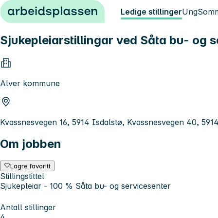
Hopp til innhold
Ledige stillinger
Ung
Somm
Sjukepleiarstillingar ved Såta bu- og 
Alver kommune
Kvassnesvegen 16, 5914 Isdalstø, Kvassnesvegen 40, 5914
Om jobben
Lagre favoritt
Stillingstittel
Sjukepleiar - 100 % Såta bu- og servicesenter
Antall stillinger
4