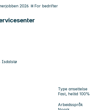
erjobben
2026
☀️
For bedrifter
servicesenter
 Isdalstø
Type ansettelse
Fast, heltid 100%
Arbeidsspråk
Norsk