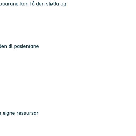
ebuarane kan få den støtta og
en til pasientane
ne eigne ressursar