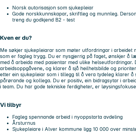
Norsk autorisasjon som sjukepleiar
Gode norskkunnskapar, skriftleg og munnleg. Derso
treng du godkjend B2 - test
Kven er du?
Me søkjer sjukepleiarar som møter utfordringar i arbeidet
som er fagleg trygg. Du er nysgjerrig på faget, ønskjer å l
med å arbeida med pasientar med ulike helseutfordringar. D
arbeidsoppgåvene, og klarer å sjå heilhetsbilde og prioriter
etter ein sjukepleiar som i tillegg til å vera tydeleg klarer å
pårørande og kollega. Du er positiv, ein bidragsytar i arbei
i team. Du har gode tekniske ferdigheter, er løysingsfokuser
Vi tilbyr
Fagleg spennande arbeid i nyoppstarta avdeling
Årsturnus
Sjukepleiare i Alver kommune ligg 10 000 over minste