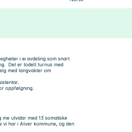
gheiter i ei avdeling som snart
ing. Det er todelt turnus med
 helg med langvakter om
istentar.
or oppfølgning.
og me utvidar med 13 somatiske
ne vi har i Alver kommune, og den