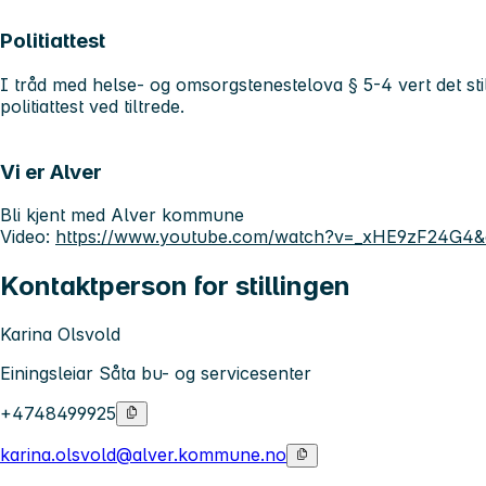
Politiattest
I tråd med helse- og omsorgstenestelova § 5-4 vert det stil
politiattest ved tiltrede.
Vi er Alver
Bli kjent med Alver kommune
Video:
https://www.youtube.com/watch?v=_xHE9zF24G4
Kontaktperson for stillingen
Karina Olsvold
Einingsleiar Såta bu- og servicesenter
+4748499925
karina.olsvold@alver.kommune.no