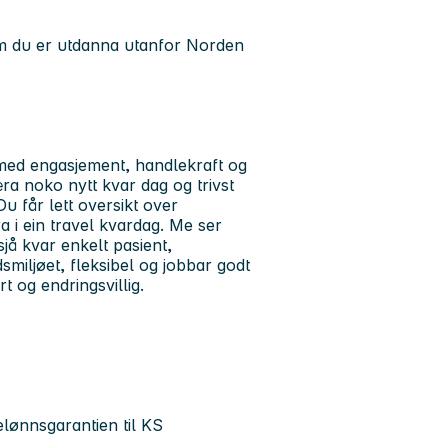
m du er utdanna utanfor Norden
 med engasjement, handlekraft og
æra noko nytt kvar dag og trivst
u får lett oversikt over
a i ein travel kvardag. Me ser
 sjå kvar enkelt pasient,
dsmiljøet, fleksibel og jobbar godt
t og endringsvillig.
lønnsgarantien til KS