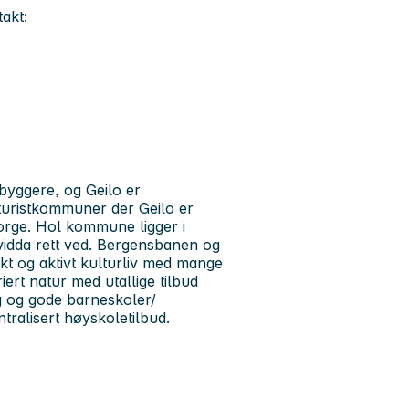
akt:
yggere, og Geilo er
turistkommuner der Geilo er
i Norge. Hol kommune ligger i
vidda rett ved. Bergensbanen og
rikt og aktivt kulturliv med mange
ert natur med utallige tilbud
 og gode barneskoler/
ralisert høyskoletilbud.