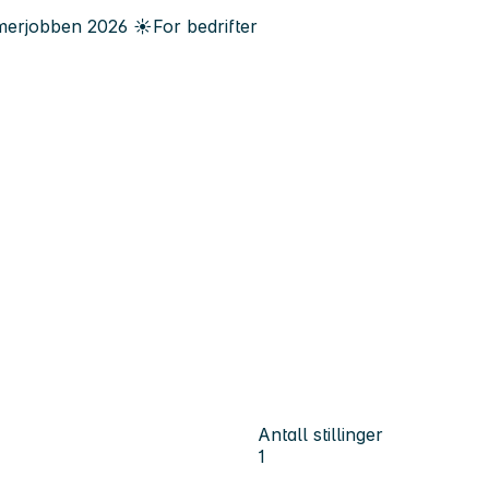
erjobben
2026
☀️
For bedrifter
Antall stillinger
1