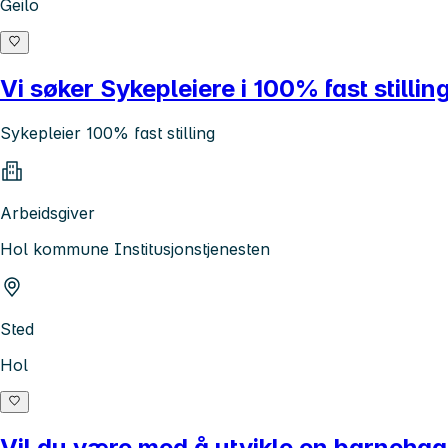
Geilo
Vi søker Sykepleiere i 100% fast stillin
Sykepleier 100% fast stilling
Arbeidsgiver
Hol kommune Institusjonstjenesten
Sted
Hol
Vil du være med å utvikle en barnehage