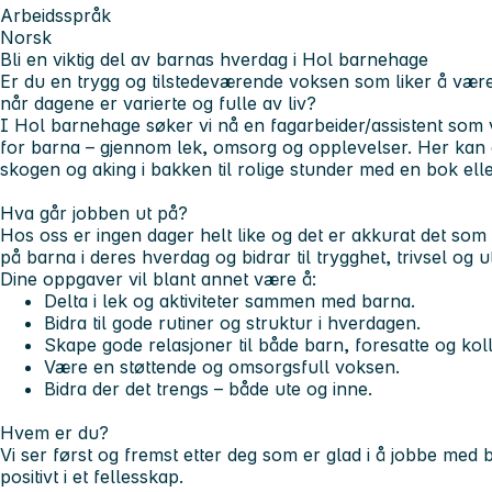
Arbeidsspråk
Norsk
Bli en viktig del av barnas hverdag i Hol barnehage
Er du en trygg og tilstedeværende voksen som liker å være i
når dagene er varierte og fulle av liv?
I Hol barnehage søker vi nå en fagarbeider/assistent som
for barna – gjennom lek, omsorg og opplevelser. Her kan a
skogen og aking i bakken til rolige stunder med en bok eller
Hva går jobben ut på?
Hos oss er ingen dager helt like og det er akkurat det som 
på barna i deres hverdag og bidrar til trygghet, trivsel og ut
Dine oppgaver vil blant annet være å:
Delta i lek og aktiviteter sammen med barna.
Bidra til gode rutiner og struktur i hverdagen.
Skape gode relasjoner til både barn, foresatte og kol
Være en støttende og omsorgsfull voksen.
Bidra der det trengs – både ute og inne.
Hvem er du?
Vi ser først og fremst etter deg som er glad i å jobbe med
positivt i et fellesskap.