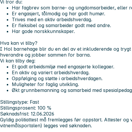
Vi tror du:
Har fagbrev som barne- og ungdomsarbeider, eller re
Er engasjert, tålmodig og har godt humør.
Trives med en aktiv arbeidshverdag.
Er fleksibel og samarbeider godt med andre.
Har gode norskkunnskaper.
Hva kan vi tilby?
I Hol barnehage blir du en del av et inkluderende og trygt 
hverandre og jobber sammen for barna.
Vi kan tilby deg:
Et godt arbeidsmiljø med engasjerte kollegaer.
En aktiv og variert arbeidshverdag.
Oppfølging og støtte i arbeidshverdagen.
Muligheter for faglig utvikling.
Økt grunnbemanning og samarbeid med spesialpedag
Stillingstype:
Fast
Stillingsprosent:
100 %
Søknadsfrist:
12.06.2026
Gyldig politiattest må fremlegges før oppstart. Attester og v
vitnemålsportalen) legges ved søknaden.