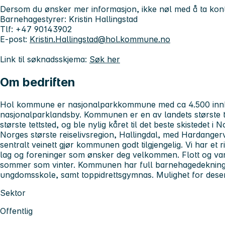
Dersom du ønsker mer informasjon, ikke nøl med å ta kont
Barnehagestyrer:
Kristin Hallingstad
Tlf:
+47 90143902
E-post:
Kristin.Hallingstad@hol.kommune.no
Link til søknadsskjema:
Søk her
Om bedriften
Hol kommune er nasjonalparkkommune med ca 4.500 innb
nasjonalparklandsby. Kommunen er en av landets største 
største tettsted, og ble nylig kåret til det beste skistedet 
Norges største reiselivsregion, Hallingdal, med Hardanger
sentralt veinett gjør kommunen godt tilgjengelig. Vi har et 
lag og foreninger som ønsker deg velkommen. Flott og vari
sommer som vinter. Kommunen har full barnehagedekning
ungdomsskole, samt toppidrettsgymnas. Mulighet for desent
Sektor
Offentlig