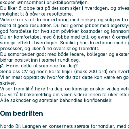
skaper lønnsomhet i bruktbilporteføljen.
Du liker å jobbe tett på det som skjer i hverdagen, og trive
mulighet til å påvirke resultatene.
Videre tror vi at du har erfaring med innkjøp og salg av bru
bidra til gode resultater. Du har gjerne jobbet med lagerstyri
god forståelse for hva som påvirker kostnader og lønnsom
Du er komfortabel med å jobbe med tall, og evner å omsette
som gir effekt i hverdagen. Samtidig har du erfaring med op
prosesser, og liker å ha oversikt og fremdrift.
Du samarbeider godt med både ledere, kollegaer og ekste
bidrar positivt inn i teamet rundt deg.
📩 Høres dette ut som noe for deg?
Send oss CV og noen korte linjer (maks 200 ord) om hvorfor 
Vi er mest opptatt av hvorfor du tror dette kan være en g
skriver.
Vi ser frem til å høre fra deg, og kanskje ønsker vi deg 
Du vil få tilbakemelding om veien videre innen to uker ette
Alle søknader og samtaler behandles konfidensielt.
Om bedriften
Nardo Bil Leangen er konsernets største forhandler, med