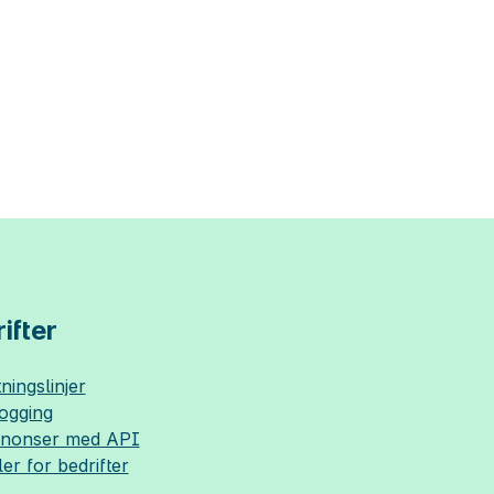
ifter
ningslinjer
logging
nnonser med API
ler for bedrifter