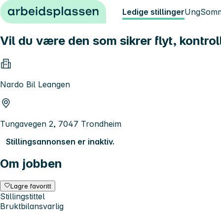
Hopp til innhold
Ledige stillinger
Ung
Somm
Vil du være den som sikrer flyt, kontro
Nardo Bil Leangen
Tungavegen 2, 7047 Trondheim
Stillingsannonsen er inaktiv.
Om jobben
Lagre favoritt
Stillingstittel
Bruktbilansvarlig