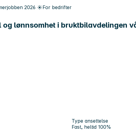
erjobben
2026
☀️
For bedrifter
ll og lønnsomhet i bruktbilavdelingen v
Type ansettelse
Fast, heltid 100%