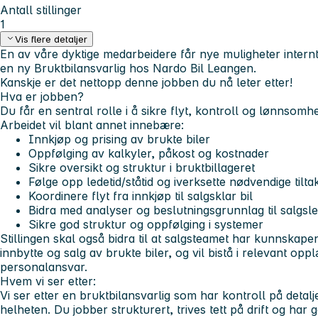
Antall stillinger
1
Vis flere detaljer
En av våre dyktige medarbeidere får nye muligheter internt,
en ny Bruktbilansvarlig hos Nardo Bil Leangen.
Kanskje er det nettopp denne jobben du nå leter etter!
Hva er jobben?
Du får en sentral rolle i å sikre flyt, kontroll og lønnsomhe
Arbeidet vil blant annet innebære:
Innkjøp og prising av brukte biler
Oppfølging av kalkyler, påkost og kostnader
Sikre oversikt og struktur i bruktbillageret
Følge opp ledetid/ståtid og iverksette nødvendige tilta
Koordinere flyt fra innkjøp til salgsklar bil
Bidra med analyser og beslutningsgrunnlag til salgsl
Sikre god struktur og oppfølging i systemer
Stillingen skal også bidra til at salgsteamet har kunnskap
innbytte og salg av brukte biler, og vil bistå i relevant oppl
personalansvar.
Hvem vi ser etter:
Vi ser etter en bruktbilansvarlig som har kontroll på detal
helheten. Du jobber strukturert, trives tett på drift og har