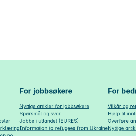
For jobbsøkere
For bedr
Nyttige artikler for jobbsøkere
Vilkår og ret
Spørsmål og svar
Hjelp til inn
sler
Jobbe i utlandet (EURES)
Overføre a
erklæring
Information to refugees from Ukraine
Nyttige artik
sen.no