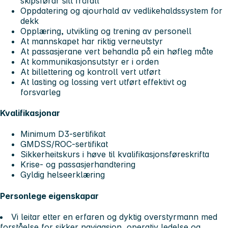
skipsførar sitt fråfall
Oppdatering og ajourhald av vedlikehaldssystem for
dekk
Opplæring, utvikling og trening av personell
At mannskapet har riktig verneutstyr
At passasjerane vert behandla på ein høfleg måte
At kommunikasjonsutstyr er i orden
At billettering og kontroll vert utført
At lasting og lossing vert utført effektivt og
forsvarleg
Kvalifikasjonar
Minimum D3-sertifikat
GMDSS/ROC-sertifikat
Sikkerheitskurs i høve til kvalifikasjonsføreskrifta
Krise- og passasjerhandtering
Gyldig helseerklæring
Personlege eigenskapar
Vi leitar etter en erfaren og dyktig overstyrmann med
forståelse for sikker navigasjon, operativ ledelse og