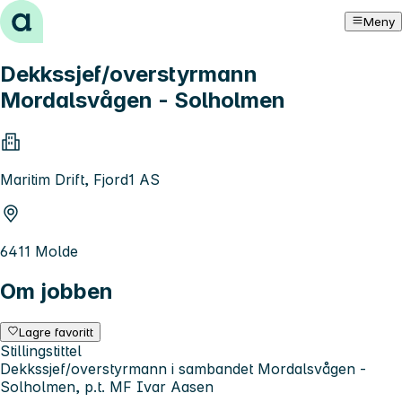
Hopp til innhold
Meny
Dekkssjef/overstyrmann
Mordalsvågen - Solholmen
Maritim Drift, Fjord1 AS
6411 Molde
Om jobben
Lagre favoritt
Stillingstittel
Dekkssjef/overstyrmann i sambandet Mordalsvågen -
Solholmen, p.t. MF Ivar Aasen