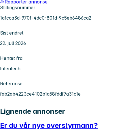
Rapporter annonse
Stillingsnummer
1afcca3d-970f-4dc0-801d-9c5eb6486ca2
Sist endret
22. juli 2026
Hentet fra
talentech
Referanse
fab2ab4223ce4102b1a58fddf7a31c1e
Lignende annonser
Er du vår nye overstyrmann?