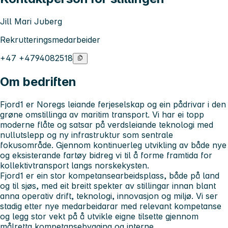
Jill Mari Juberg
Rekrutteringsmedarbeider
+47 +4794082518
Om bedriften
Fjord1 er Noregs leiande ferjeselskap og ein pådrivar i den
grøne omstillinga av maritim transport. Vi har ei topp
moderne flåte og satsar på verdsleiande teknologi med
nullutslepp og ny infrastruktur som sentrale
fokusområde. Gjennom kontinuerleg utvikling av både nye
og eksisterande fartøy bidreg vi til å forme framtida for
kollektivtransport langs norskekysten.
Fjord1 er ein stor kompetansearbeidsplass, både på land
og til sjøs, med eit breitt spekter av stillingar innan blant
anna operativ drift, teknologi, innovasjon og miljø. Vi ser
stadig etter nye medarbeidarar med relevant kompetanse
og legg stor vekt på å utvikle eigne tilsette gjennom
målretta kompetansebygging og interne