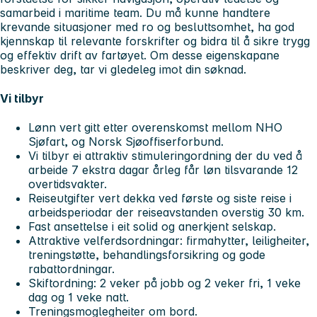
samarbeid i maritime team. Du må kunne handtere
krevande situasjoner med ro og besluttsomhet, ha god
kjennskap til relevante forskrifter og bidra til å sikre trygg
og effektiv drift av fartøyet. Om desse eigenskapane
beskriver deg, tar vi gledeleg imot din søknad.
Vi tilbyr
Lønn vert gitt etter overenskomst mellom NHO
Sjøfart, og Norsk Sjøoffiserforbund.
Vi tilbyr ei attraktiv stimuleringordning der du ved å
arbeide 7 ekstra dagar årleg får løn tilsvarande 12
overtidsvakter.
Reiseutgifter vert dekka ved første og siste reise i
arbeidsperiodar der reiseavstanden overstig 30 km.
Fast ansettelse i eit solid og anerkjent selskap.
Attraktive velferdsordningar: firmahytter, leiligheiter,
treningstøtte, behandlingsforsikring og gode
rabattordningar.
Skiftordning: 2 veker på jobb og 2 veker fri, 1 veke
dag og 1 veke natt.
Treningsmoglegheiter om bord.