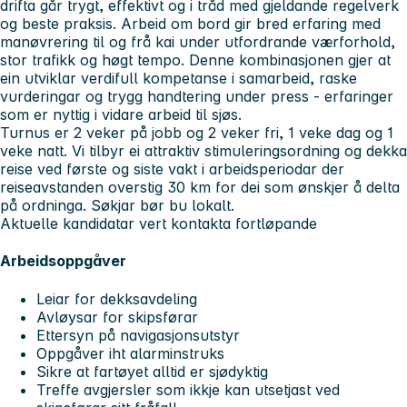
drifta går trygt, effektivt og i tråd med gjeldande regelverk
og beste praksis. Arbeid om bord gir bred erfaring med
manøvrering til og frå kai under utfordrande værforhold,
stor trafikk og høgt tempo. Denne kombinasjonen gjer at
ein utviklar verdifull kompetanse i samarbeid, raske
vurderingar og trygg handtering under press - erfaringer
som er nyttig i vidare arbeid til sjøs.
Turnus er 2 veker på jobb og 2 veker fri, 1 veke dag og 1
veke natt. Vi tilbyr ei attraktiv stimuleringsordning og dekka
reise ved første og siste vakt i arbeidsperiodar der
reiseavstanden overstig 30 km for dei som ønskjer å delta
på ordninga. Søkjar bør bu lokalt.
Aktuelle kandidatar vert kontakta fortløpande
Arbeidsoppgåver
Leiar for dekksavdeling
Avløysar for skipsførar
Ettersyn på navigasjonsutstyr
Oppgåver iht alarminstruks
Sikre at fartøyet alltid er sjødyktig
Treffe avgjersler som ikkje kan utsetjast ved