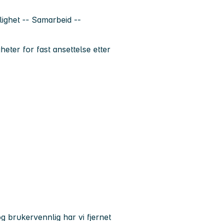
lighet -- Samarbeid --
gheter for fast ansettelse etter
g brukervennlig har vi fjernet