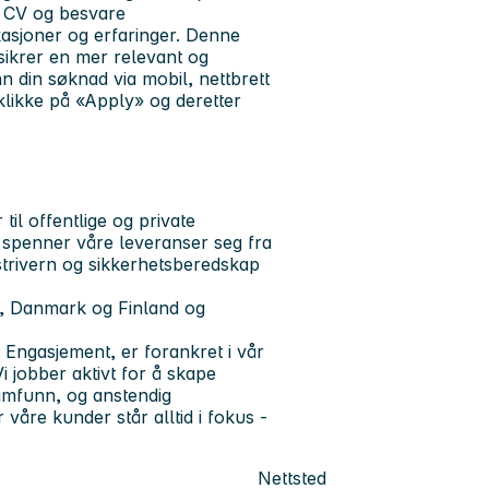
n CV og besvare
kasjoner og erfaringer.
Denne
 sikrer en mer relevant og
n din søknad via mobil, nettbrett
 klikke på «Apply» og deretter
il offentlige og private
 spenner våre leveranser seg fra
ustrivern og sikkerhetsberedskap
e, Danmark og Finland og
 Engasjement, er forankret i vår
i jobber aktivt for å skape
samfunn, og anstendig
 våre kunder står alltid i fokus -
Nettsted