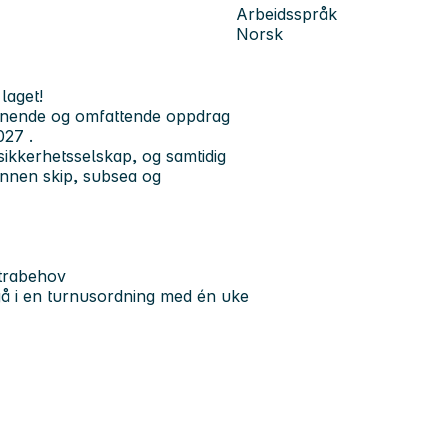
Arbeidsspråk
Norsk
laget!
pennende og omfattende oppdrag
2027
.
sikkerhetsselskap
, og samtidig
 innen skip, subsea og
trabehov
ngå i en turnusordning med
én uke