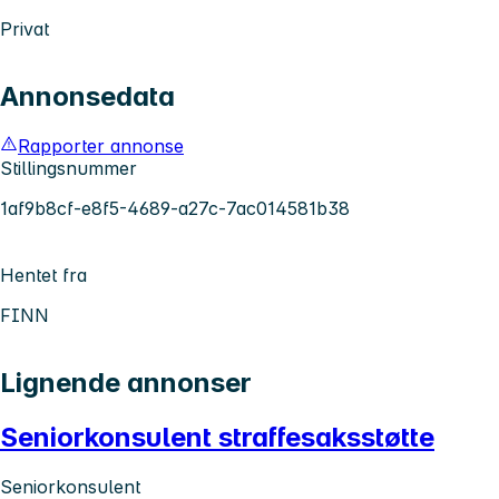
Privat
Annonsedata
Rapporter annonse
Stillingsnummer
1af9b8cf-e8f5-4689-a27c-7ac014581b38
Hentet fra
FINN
Lignende annonser
Seniorkonsulent straffesaksstøtte
Seniorkonsulent