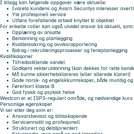
I tillegg kan følgende oppgaver være aktuelle:
Ivareta kundens og Avarn Securitys interesser overf
Yte profesjonell service
Utføre forefallende arbeid knyttet til objektet
For enkelte roller kan også utvidet ansvar bli aktuelt, som:
Opplæring av ansatte
Bemanning og planlegging
Kvalitetssikring og avviksrapportering
Bidrag i rekrutteringsprosesser og ferieplanlegging
Kvalifikasjoner
Tilfredsstillende vandel
Godkjent vekterutdanning (kan dekkes for rette kandi
Må kunne sikkerhetsklareres (eller allerede klarert)
Gode norsk- og engelskkunnskaper, både muntlig og s
Førerkort klasse B
God fysisk og psykisk helse
Westcon er et
ISPS-regulert område
, og nødvendige kurs og
Personlige egenskaper
Vi ser etter deg som er:
Ansvarsbevisst og tillitsskapende
Serviceinnstilt og profesjonell
Strukturert og detaljorientert