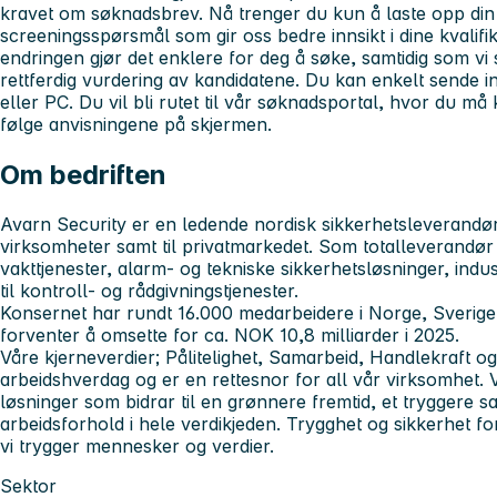
kravet om søknadsbrev. Nå trenger du kun å laste opp di
screeningsspørsmål som gir oss bedre innsikt i dine kvalifi
endringen gjør det enklere for deg å søke, samtidig som vi
rettferdig vurdering av kandidatene. Du kan enkelt sende in
eller PC.
Du vil bli rutet til vår søknadsportal, hvor du må
følge anvisningene på skjermen.
Om bedriften
Avarn Security er en ledende nordisk sikkerhetsleverandør t
virksomheter samt til privatmarkedet. Som totalleverandør
vakttjenester, alarm- og tekniske sikkerhetsløsninger, ind
til kontroll- og rådgivningstjenester.
Konsernet har rundt 16.000 medarbeidere i Norge, Sverig
forventer å omsette for ca. NOK 10,8 milliarder i 2025.
Våre kjerneverdier; Pålitelighet, Samarbeid, Handlekraft og
arbeidshverdag og er en rettesnor for all vår virksomhet. V
løsninger som bidrar til en grønnere fremtid, et tryggere 
arbeidsforhold i hele verdikjeden. Trygghet og sikkerhet for
vi trygger mennesker og verdier.
Sektor