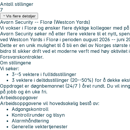
Antall stillinger
7
Vis flere detaljer
Avarn Security -- Florø (Westcon Yards)
Vi vokser i Florø og ønsker flere dyktige kollegaer med på 
Avarn Security søker nå etter flere vektere til et nytt, s
ved
Westcon Yards i Florø
i perioden
august 2026 -- juni 
Dette er en unik mulighet til å bli en del av
Norges største 
bidra til sikker drift ved et moderne verft med høy aktivitet
Forsvarskontrakter.
Om stillingene
Vi søker:
3--5 vektere i fulltidsstillinger
3 vektere i deltidsstillinger (20--50%)
for å dekke eks
Oppdraget er døgnbemannet (
24/7
) året rundt. Du vil in
på jobb og én uke fri
.
Arbeidsoppgaver
Arbeidsoppgavene vil hovedsakelig bestå av:
Adgangskontroll
Kontrollrunder og tilsyn
Alarmhåndtering
Generelle vektertjenester