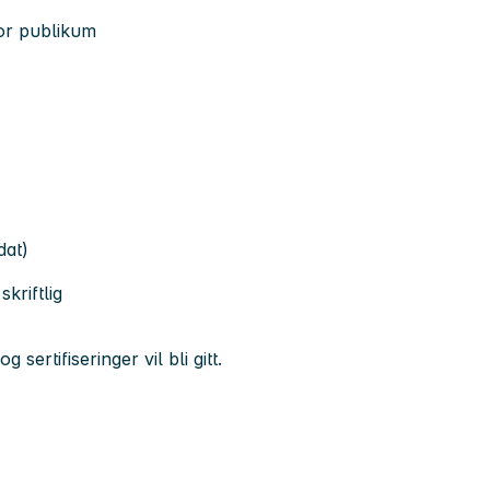
or publikum
dat)
kriftlig
 sertifiseringer vil bli gitt.