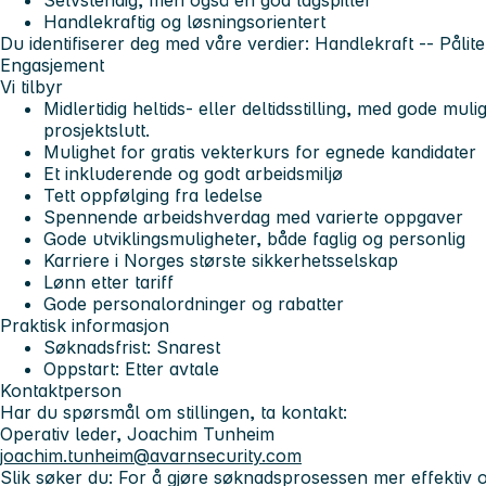
Selvstendig, men også en god lagspiller
Handlekraftig og løsningsorientert
Du identifiserer deg med våre verdier:
Handlekraft -- Pålite
Engasjement
Vi tilbyr
Midlertidig heltids- eller deltidsstilling, med gode muli
prosjektslutt.
Mulighet for
gratis vekterkurs
for egnede kandidater
Et inkluderende og godt arbeidsmiljø
Tett oppfølging fra ledelse
Spennende arbeidshverdag med varierte oppgaver
Gode utviklingsmuligheter, både faglig og personlig
Karriere i Norges største sikkerhetsselskap
Lønn etter tariff
Gode personalordninger og rabatter
Praktisk informasjon
Søknadsfrist:
Snarest
Oppstart:
Etter avtale
Kontaktperson
Har du spørsmål om stillingen, ta kontakt:
Operativ leder, Joachim Tunheim
joachim.tunheim@avarnsecurity.com
Slik søker du:
For å gjøre søknadsprosessen mer effektiv o