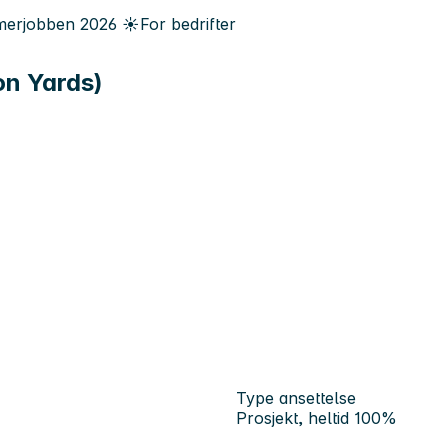
erjobben
2026
☀️
For bedrifter
on Yards)
Type ansettelse
Prosjekt, heltid 100%