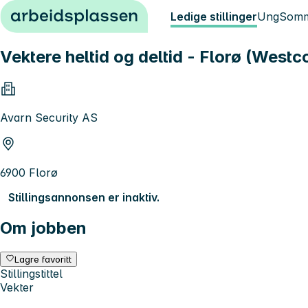
Hopp til innhold
Ledige stillinger
Ung
Somm
Vektere heltid og deltid - Florø (Westc
Avarn Security AS
6900 Florø
Stillingsannonsen er inaktiv.
Om jobben
Lagre favoritt
Stillingstittel
Vekter