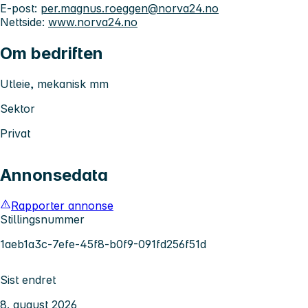
E-post:
per.magnus.roeggen@norva24.no
Nettside:
www.norva24.no
Om bedriften
Utleie, mekanisk mm
Sektor
Privat
Annonsedata
Rapporter annonse
Stillingsnummer
1aeb1a3c-7efe-45f8-b0f9-091fd256f51d
Sist endret
8. august 2026