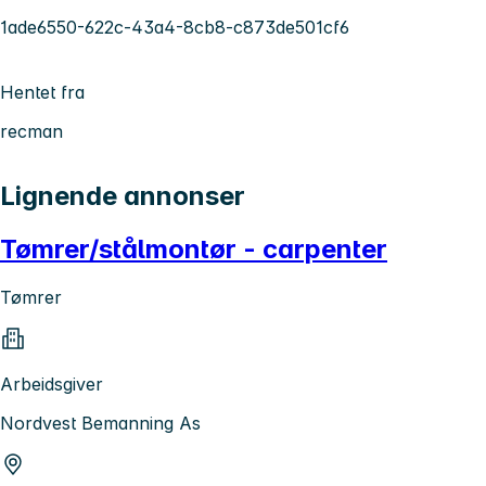
1ade6550-622c-43a4-8cb8-c873de501cf6
Hentet fra
recman
Lignende annonser
Tømrer/stålmontør - carpenter
Tømrer
Arbeidsgiver
Nordvest Bemanning As