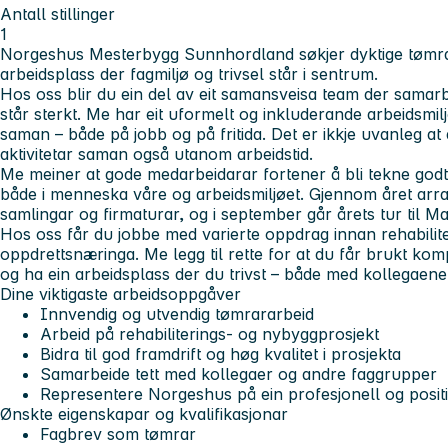
Antall stillinger
1
Norgeshus Mesterbygg Sunnhordland søkjer dyktige tømra
arbeidsplass der fagmiljø og trivsel står i sentrum.
Hos oss blir du ein del av eit samansveisa team der samarb
står sterkt. Me har eit uformelt og inkluderande arbeidsmil
saman – både på jobb og på fritida. Det er ikkje uvanleg at d
aktivitetar saman også utanom arbeidstid.
Me meiner at gode medarbeidarar fortener å bli tekne godt
både i menneska våre og arbeidsmiljøet. Gjennom året arra
samlingar og firmaturar, og i september går årets tur til Ma
Hos oss får du jobbe med varierte oppdrag innan rehabilit
oppdrettsnæringa. Me legg til rette for at du får brukt kom
og ha ein arbeidsplass der du trivst – både med kollegaen
Dine viktigaste arbeidsoppgåver
Innvendig og utvendig tømrararbeid
Arbeid på rehabiliterings- og nybyggprosjekt
Bidra til god framdrift og høg kvalitet i prosjekta
Samarbeide tett med kollegaer og andre faggrupper
Representere Norgeshus på ein profesjonell og posit
Ønskte eigenskapar og kvalifikasjonar
Fagbrev som tømrar