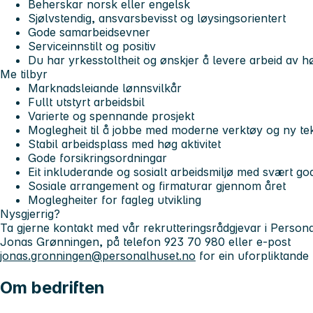
Beherskar norsk eller engelsk
Sjølvstendig, ansvarsbevisst og løysingsorientert
Gode samarbeidsevner
Serviceinnstilt og positiv
Du har yrkesstoltheit og ønskjer å levere arbeid av hø
Me tilbyr
Marknadsleiande lønnsvilkår
Fullt utstyrt arbeidsbil
Varierte og spennande prosjekt
Moglegheit til å jobbe med moderne verktøy og ny te
Stabil arbeidsplass med høg aktivitet
Gode forsikringsordningar
Eit inkluderande og sosialt arbeidsmiljø med svært g
Sosiale arrangement og firmaturar gjennom året
Moglegheiter for fagleg utvikling
Nysgjerrig?
Ta gjerne kontakt med vår rekrutteringsrådgjevar i Person
Jonas Grønningen, på telefon 923 70 980 eller e-post
jonas.gronningen@personalhuset.no
for ein uforpliktande 
Om bedriften