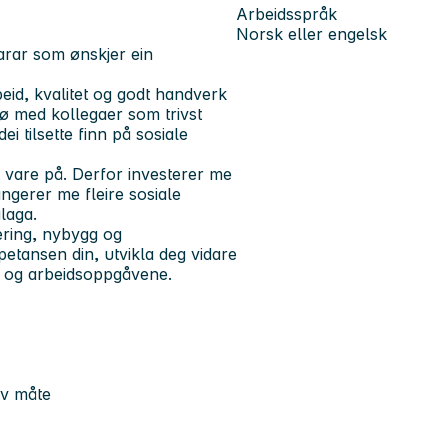
Arbeidsspråk
Norsk eller engelsk
rar som ønskjer ein
eid, kvalitet og godt handverk
jø med kollegaer som trivst
ei tilsette finn på sosiale
 vare på. Derfor investerer me
ngerer me fleire sosiale
laga.
ering, nybygg og
petansen din, utvikla deg vidare
e og arbeidsoppgåvene.
iv måte