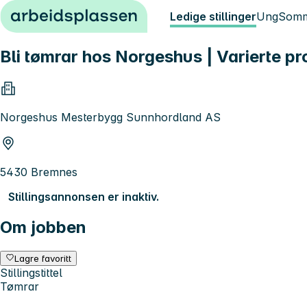
Hopp til innhold
Ledige stillinger
Ung
Somm
Bli tømrar hos Norgeshus | Varierte p
Norgeshus Mesterbygg Sunnhordland AS
5430 Bremnes
Stillingsannonsen er inaktiv.
Om jobben
Lagre favoritt
Stillingstittel
Tømrar