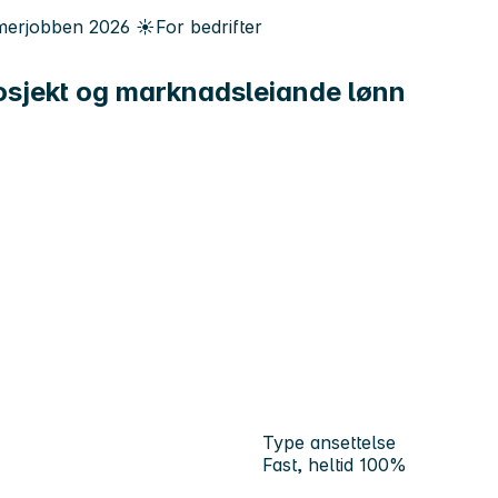
erjobben
2026
☀️
For bedrifter
rosjekt og marknadsleiande lønn
Type ansettelse
Fast, heltid 100%