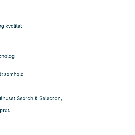
g kvalitet
knologi
odt samhald
alhuset Search & Selection,
prat.