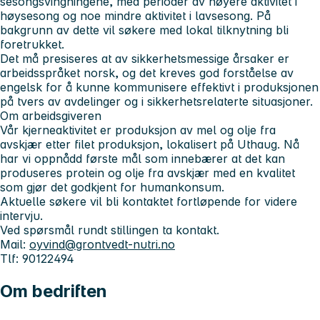
sesongsvingningene, med perioder av høyere aktivitet i
høysesong og noe mindre aktivitet i lavsesong. På
bakgrunn av dette vil søkere med lokal tilknytning bli
foretrukket.
Det må presiseres at av sikkerhetsmessige årsaker er
arbeidsspråket norsk, og det kreves god forståelse av
engelsk for å kunne kommunisere effektivt i produksjonen
på tvers av avdelinger og i sikkerhetsrelaterte situasjoner.
Om arbeidsgiveren
Vår kjerneaktivitet er produksjon av mel og olje fra
avskjær etter filet produksjon, lokalisert på Uthaug. Nå
har vi oppnådd første mål som innebærer at det kan
produseres protein og olje fra avskjær med en kvalitet
som gjør det godkjent for humankonsum.
Aktuelle søkere vil bli kontaktet fortløpende for videre
intervju.
Ved spørsmål rundt stillingen ta kontakt.
Mail:
oyvind@grontvedt-nutri.no
Tlf: 90122494
Om bedriften