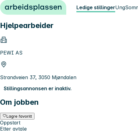
Hopp til innhold
Ledige stillinger
Ung
Somm
Hjelpearbeider
PEWI AS
Strandveien 37, 3050 Mjøndalen
Stillingsannonsen er inaktiv.
Om jobben
Lagre favoritt
Oppstart
Etter avtale