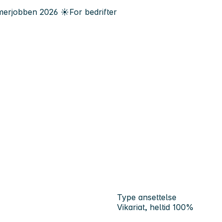
erjobben
2026
☀️
For bedrifter
Type ansettelse
Vikariat, heltid 100%