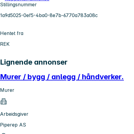
Stillingsnummer
1a9d5025-0ef5-4ba0-8e7b-6770a783a08c
Hentet fra
REK
Lignende annonser
Murer / bygg / anlegg / håndverker.
Murer
Arbeidsgiver
Piperep AS