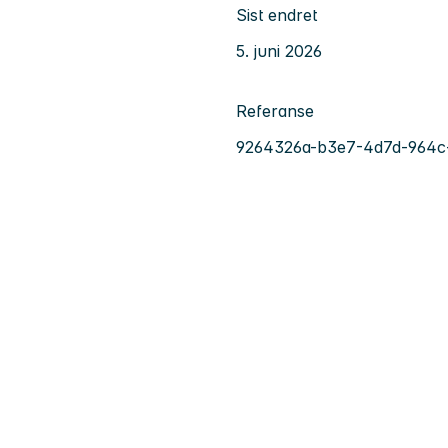
Sist endret
5. juni 2026
Referanse
9264326a-b3e7-4d7d-964c