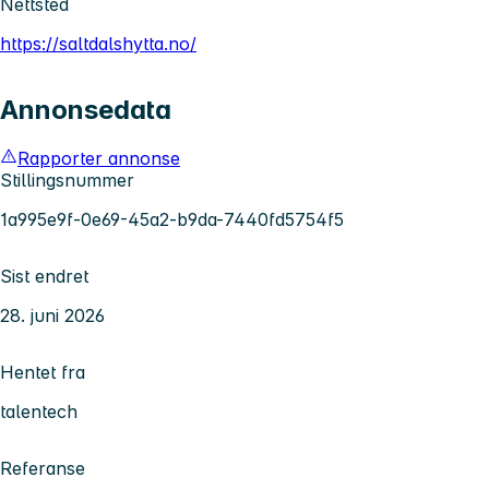
Nettsted
https://saltdalshytta.no/
Annonsedata
Rapporter annonse
Stillingsnummer
1a995e9f-0e69-45a2-b9da-7440fd5754f5
Sist endret
28. juni 2026
Hentet fra
talentech
Referanse