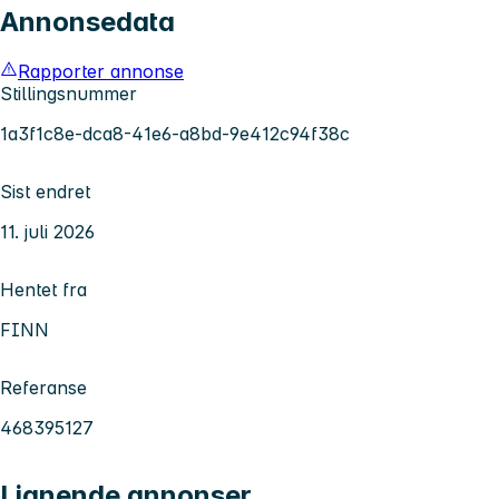
Annonsedata
Rapporter annonse
Stillingsnummer
1a3f1c8e-dca8-41e6-a8bd-9e412c94f38c
Sist endret
11. juli 2026
Hentet fra
FINN
Referanse
468395127
Lignende annonser