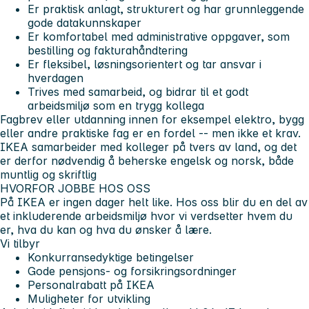
Er praktisk anlagt, strukturert og har grunnleggende
gode datakunnskaper
Er komfortabel med administrative oppgaver, som
bestilling og fakturahåndtering
Er fleksibel, løsningsorientert og tar ansvar i
hverdagen
Trives med samarbeid, og bidrar til et godt
arbeidsmiljø som en trygg kollega
Fagbrev eller utdanning innen for eksempel elektro, bygg
eller andre praktiske fag er en fordel -- men ikke et krav.
IKEA samarbeider med kolleger på tvers av land, og det
er derfor nødvendig å beherske engelsk og norsk, både
muntlig og skriftlig
HVORFOR JOBBE HOS OSS
På IKEA er ingen dager helt like. Hos oss blir du en del av
et inkluderende arbeidsmiljø hvor vi verdsetter hvem du
er, hva du kan og hva du ønsker å lære.
Vi tilbyr
Konkurransedyktige betingelser
Gode pensjons- og forsikringsordninger
Personalrabatt på IKEA
Muligheter for utvikling