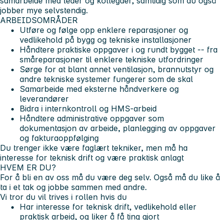
samarbeide med leder og kollegaer, samtidig som du også
jobber mye selvstendig.
ARBEIDSOMRÅDER
Utføre og følge opp enklere reparasjoner og
vedlikehold på bygg og tekniske installasjoner
Håndtere praktiske oppgaver i og rundt bygget -- fra
småreparasjoner til enklere tekniske utfordringer
Sørge for at blant annet ventilasjon, brannutstyr og
andre tekniske systemer fungerer som de skal
Samarbeide med eksterne håndverkere og
leverandører
Bidra i internkontroll og HMS-arbeid
Håndtere administrative oppgaver som
dokumentasjon av arbeide, planlegging av oppgaver
og fakturaoppfølging
Du trenger ikke være faglært tekniker, men må ha
interesse for teknisk drift og være praktisk anlagt
HVEM ER DU?
For å bli en av oss må du være deg selv. Også må du like å
ta i et tak og jobbe sammen med andre.
Vi tror du vil trives i rollen hvis du
Har interesse for teknisk drift, vedlikehold eller
praktisk arbeid, og liker å få ting gjort