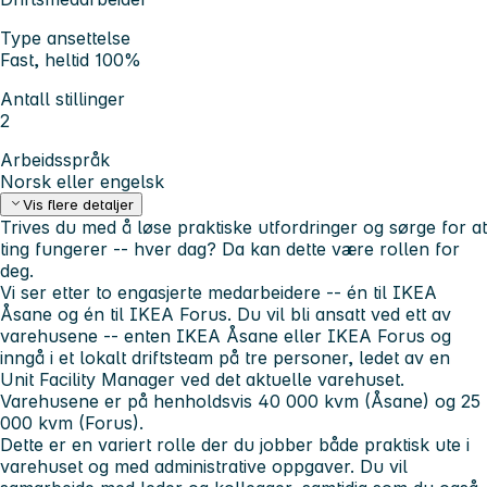
Type ansettelse
Fast, heltid 100%
Antall stillinger
2
Arbeidsspråk
Norsk eller engelsk
Vis flere detaljer
Trives du med å løse praktiske utfordringer og sørge for at
ting fungerer -- hver dag? Da kan dette være rollen for
deg.
Vi ser etter to engasjerte medarbeidere -- én til IKEA
Åsane og én til IKEA Forus. Du vil bli ansatt ved ett av
varehusene -- enten IKEA Åsane eller IKEA Forus og
inngå i et lokalt driftsteam på tre personer, ledet av en
Unit Facility Manager ved det aktuelle varehuset.
Varehusene er på henholdsvis 40 000 kvm (Åsane) og 25
000 kvm (Forus).
Dette er en variert rolle der du jobber både praktisk ute i
varehuset og med administrative oppgaver. Du vil