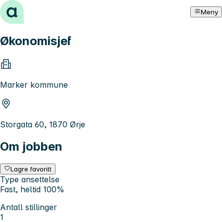
Hopp til innhold
Meny
Økonomisjef
Marker kommune
Storgata 60, 1870 Ørje
Om jobben
Lagre favoritt
Type ansettelse
Fast, heltid 100%
Antall stillinger
1