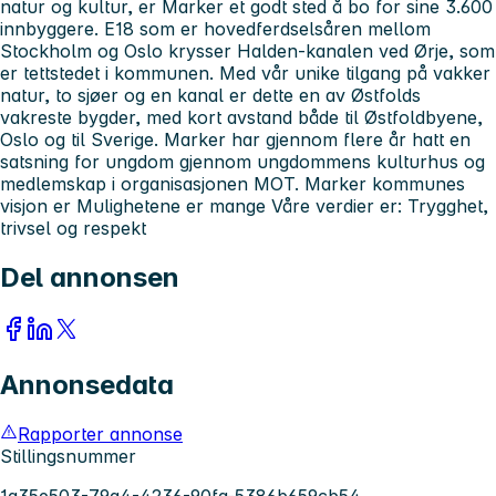
natur og kultur, er Marker et godt sted å bo for sine 3.600
innbyggere. E18 som er hovedferdselsåren mellom
Stockholm og Oslo krysser Halden-kanalen ved Ørje, som
er tettstedet i kommunen. Med vår unike tilgang på vakker
natur, to sjøer og en kanal er dette en av Østfolds
vakreste bygder, med kort avstand både til Østfoldbyene,
Oslo og til Sverige. Marker har gjennom flere år hatt en
satsning for ungdom gjennom ungdommens kulturhus og
medlemskap i organisasjonen MOT. Marker kommunes
visjon er Mulighetene er mange Våre verdier er: Trygghet,
trivsel og respekt
Del annonsen
Annonsedata
Rapporter annonse
Stillingsnummer
1a35e503-79a4-4236-90fa-5386b659cb54